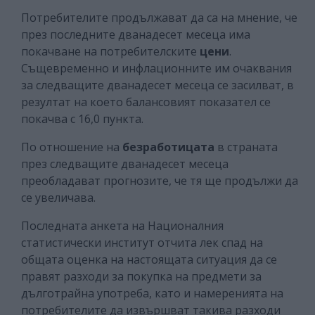
Потребителите продължават да са на мнение, че
през последните дванадесет месеца има
покачване на потребителските
цени
.
Същевременно и инфлационните им очаквания
за следващите дванадесет месеца се засилват, в
резултат на което балансовият показател се
покачва с 16,0 пункта.
По отношение на
безработицата
в страната
през следващите дванадесет месеца
преобладават прогнозите, че тя ще продължи да
се увеличава.
Последната анкета на Националния
статистически институт отчита лек спад на
общата оценка на настоящата ситуация да се
правят разходи за покупка на предмети за
дълготрайна употреба, като и намеренията на
потребителите да извършват такива разходи