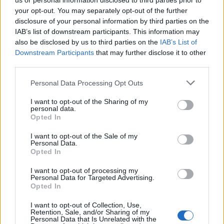
us or personal information disclosed to third parties prior to
your opt-out. You may separately opt-out of the further
disclosure of your personal information by third parties on the
IAB’s list of downstream participants. This information may
Русия започна да внася петролни
also be disclosed by us to third parties on the
IAB’s List of
продукти от Южна Корея.
Downstream Participants
that may further disclose it to other
third parties.
07.08.2026 / 17:05
Personal Data Processing Opt Outs
I want to opt-out of the Sharing of my
personal data.
Opted In
I want to opt-out of the Sale of my
Personal Data.
Opted In
I want to opt-out of processing my
Personal Data for Targeted Advertising.
Opted In
I want to opt-out of Collection, Use,
Retention, Sale, and/or Sharing of my
Древен храм на почти 900 години
Personal Data that Is Unrelated with the