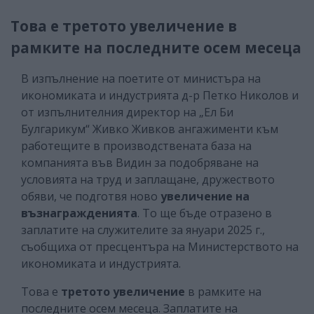
Това е третото увеличение в
рамките на последните осем месеца
В изпълнение на поетите от министъра на
икономиката и индустрията д-р Петко Николов и
от изпълнителния директор на „Ел Би
Булгарикум“ Живко Живков ангажименти към
работещите в производствената база на
компанията във Видин за подобряване на
условията на труд и заплащане, дружеството
обяви, че подготвя ново
увеличение на
възнагражденията
. То ще бъде отразено в
заплатите на служителите за януари 2025 г.,
съобщиха от пресцентъра на Министерството на
икономиката и индустрията.
Това е
третото увеличение
в рамките на
последните осем месеца. Заплатите на