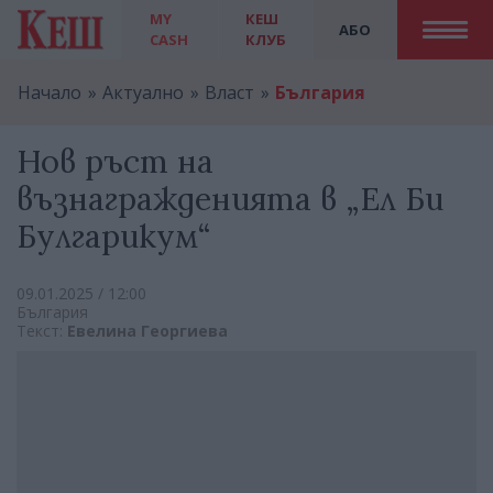
MY
КЕШ
АБО
CASH
КЛУБ
Начало
Актуално
Власт
България
Нов ръст на
възнагражденията в „Ел Би
Булгарикум“
09.01.2025 / 12:00
България
Текст:
Евелина Георгиева