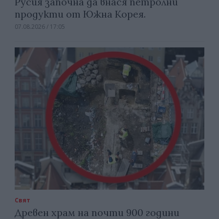
Русия започна да внася петролни
продукти от Южна Корея.
07.08.2026 / 17:05
Свят
Древен храм на почти 900 години