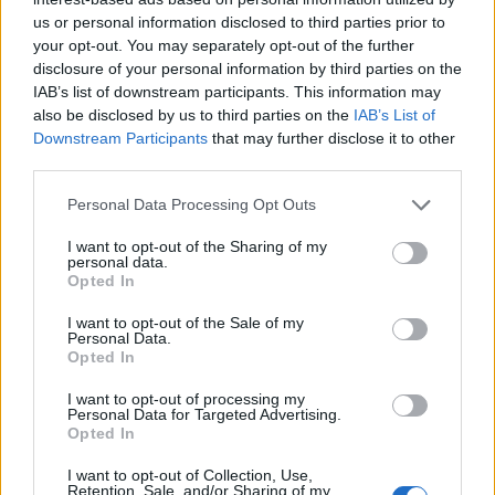
us or personal information disclosed to third parties prior to
your opt-out. You may separately opt-out of the further
disclosure of your personal information by third parties on the
IAB’s list of downstream participants. This information may
also be disclosed by us to third parties on the
IAB’s List of
Downstream Participants
that may further disclose it to other
third parties.
Personal Data Processing Opt Outs
Изкуствен интелект за първи път
I want to opt-out of the Sharing of my
personal data.
създаде нови жизнеспособни вируси
Opted In
07.08.2026 / 15:30
I want to opt-out of the Sale of my
Personal Data.
Opted In
I want to opt-out of processing my
Personal Data for Targeted Advertising.
Opted In
I want to opt-out of Collection, Use,
Retention, Sale, and/or Sharing of my