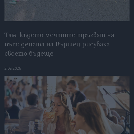
Там, където мечтите тръгват на
път: децата на Вършец рисуваха
своето бъдеще
2.08.2026