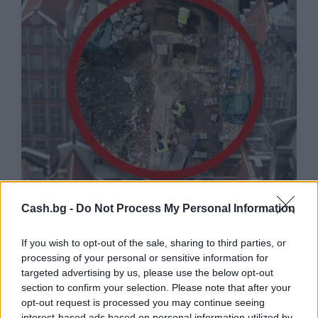
Древен храм на почти 900 години
Cash.bg -
Do Not Process My Personal Information
откриха под кафене за сладолед в
Полша
If you wish to opt-out of the sale, sharing to third parties, or
07.08.2026 / 16:00
processing of your personal or sensitive information for
targeted advertising by us, please use the below opt-out
section to confirm your selection. Please note that after your
opt-out request is processed you may continue seeing
interest-based ads based on personal information utilized by