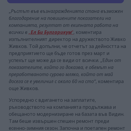
„
Ръстът във възнагражденията стана възможен
благодарение на повишените показатели на
компанията, резултат от екипната работа на
всички в
„
Ел Би Булгарикум
“
, коментира
изпълнителният директор на дружеството Живко
Живков. Той допълни, че отчетът за дейността на
предприятието ще бъде готов през март и
успехът ще може да се види от всички. „Е
дин от
показателите, който го доказва, е обемът на
преработваното сурово мляко, който от май
досега се е увеличил с около 60 на сто“
, коментира
още Живков.
Успоредно с вдигането на заплатите,
ръководството на компанията продължава и
обещаното модернизиране на базата във Видин.
Там беше извършен спешен ремонт преди
есенно-зимния сезон. Започна и поетапен ремонт