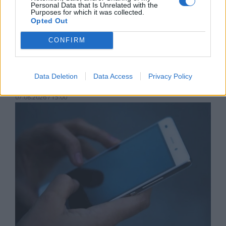
Personal Data that Is Unrelated with the
Purposes for which it was collected.
Opted Out
CONFIRM
Астронавти на NASA излязоха в
Data Deletion
Data Access
Privacy Policy
открития космос
07.08.2026 / 15:00