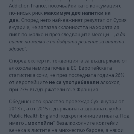
Addiction France, посочвайки като консумация с
по-нисък риск
максимум две напитки на
ден
.
Според него най-важният резултат от Сухия
януари е, че запазва склонността на хората да
пият по-малко и през следващите месеци –
„а да
пиете по-малко е по-доброто решение за вашето
здраве”.
Според експерти, тенденцията за въздържане от
алкохола намира почва в ЕС. Европейската
статистика сочи, че през последната година 26%
от европейците
не са употребявали
алкохол,
при 23% въздържатели във Франция.
Обединеното кралство провежда Сух януари от
2013 г., а от 2015 г. държавната здравна служба
Public Health England подкрепя инициативата. Под
името
„моктейли”
безалкохолните коктейли
вече са в листите на множество барове, а някои