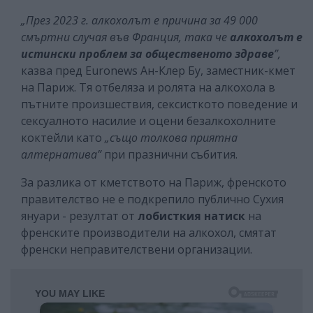
„През 2023 г. алкохолът е причина за 49 000
смъртни случая във Франция, така че
алкохолът е
истински проблем за общественото здраве
”,
казва пред Euronews Ан-Клер Бу, заместник-кмет
на Париж. Тя отбеляза и ролята на алкохола в
пътните произшествия, сексисткото поведение и
сексуалното насилие и оцени безалкохолните
коктейли като
„също толкова приятна
алтернатива”
при празнични събития.
За разлика от кметството на Париж, френското
правителство не е подкрепило публично Сухия
януари - резултат от
лобисткия натиск
на
френските производители на алкохол, смятат
френски неправителствени организации.