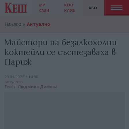
MY
КЕШ
АБО
CASH
КЛУБ
Начало
Актуално
Майстори на безалкохолни
коктейли се състезаваха в
Париж
29.01.2025 / 14:00
Актуално
Текст:
Людмила Димова