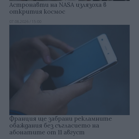
Астронавти на NASA излязоха в
открития космос
07.08.2026 / 15:00
Франция ще забрани рекламните
обаждания без съгласието на
абонатите от 11 август