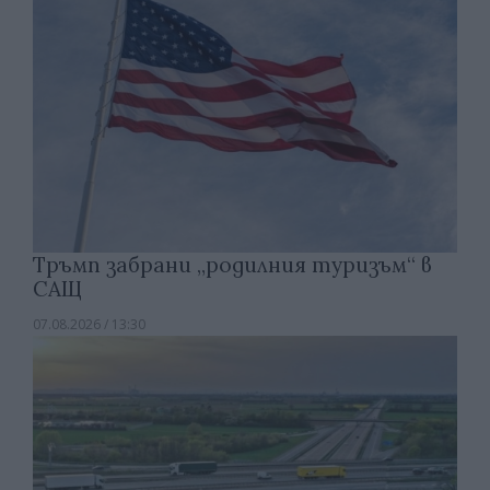
Тръмп забрани „родилния туризъм“ в
САЩ
07.08.2026 / 13:30