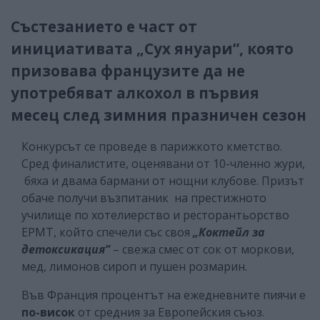
Състезанието е част от
инициативата „Сух януари”, която
призовава французите да не
употребяват алкохол в първия
месец след зимния празничен сезон
Конкурсът се проведе в парижкото кметство.
Сред финалистите, оценявани от 10-членно жури,
бяха и двама бармани от нощни клубове. Призът
обаче получи възпитаник на престижното
училище по хотелиерство и ресторантьорство
EPMT, който спечели със своя
„Коктейл за
детоксикация”
– свежа смес от сок от моркови,
мед, лимонов сироп и пушен розмарин.
Във Франция процентът на ежедневните пиячи е
по-висок
от средния за Европейския съюз.