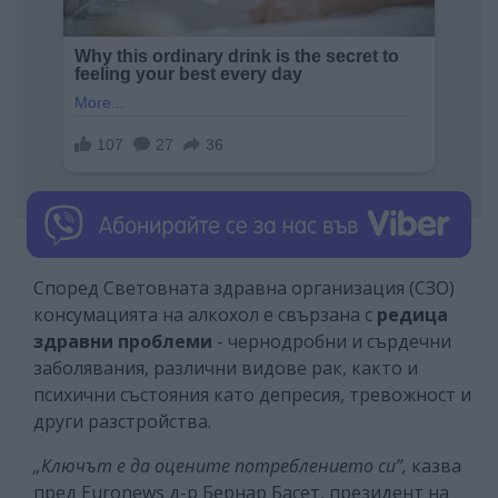
Според Световната здравна организация (СЗО)
консумацията на алкохол е свързана с
редица
здравни проблеми
- чернодробни и сърдечни
заболявания, различни видове рак, както и
психични състояния като депресия, тревожност и
други разстройства.
„Ключът е да оцените потреблението си”,
казва
пред Euronews д-р Бернар Басет, президент на