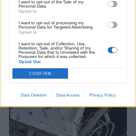
I want to opt-out of the Sale of my
Personal Data.
Opted In
I want to opt-out of processing my
Personal Data for Targeted Advertising.
Изкуствен интелект за първи път
Opted In
създаде нови жизнеспособни вируси
I want to opt-out of Collection, Use,
07.08.2026 / 15:30
Retention, Sale, and/or Sharing of my
Personal Data that Is Unrelated with the
Purposes for which it was collected.
Opted Out
CONFIRM
Data Deletion
Data Access
Privacy Policy