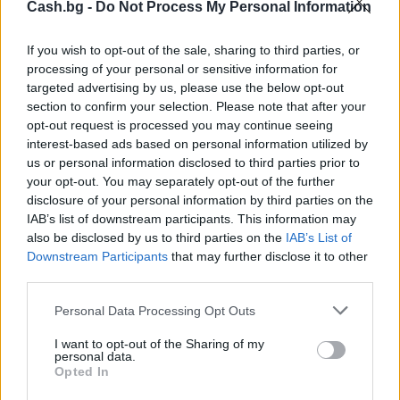
Cash.bg -
Do Not Process My Personal Information
If you wish to opt-out of the sale, sharing to third parties, or
processing of your personal or sensitive information for
targeted advertising by us, please use the below opt-out
section to confirm your selection. Please note that after your
opt-out request is processed you may continue seeing
Древен храм на почти 900 години
interest-based ads based on personal information utilized by
откриха под кафене за сладолед в
us or personal information disclosed to third parties prior to
Полша
your opt-out. You may separately opt-out of the further
disclosure of your personal information by third parties on the
07.08.2026 / 16:00
IAB’s list of downstream participants. This information may
also be disclosed by us to third parties on the
IAB’s List of
Downstream Participants
that may further disclose it to other
third parties.
Personal Data Processing Opt Outs
I want to opt-out of the Sharing of my
personal data.
Opted In