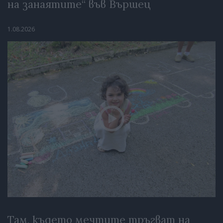
на занаятите“ във Вършец
1.08.2026
Там, където мечтите тръгват на