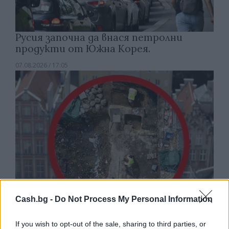
Русия започна да внася петролни
продукти от Южна Корея.
07.08.2026 / 17:05
Cash.bg -
Do Not Process My Personal Information
Древен храм на почти 900 години
If you wish to opt-out of the sale, sharing to third parties, or