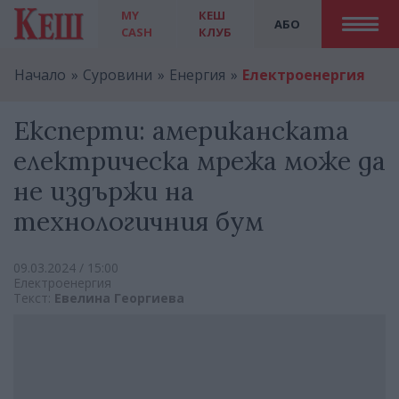
MY
КЕШ
АБО
CASH
КЛУБ
Начало
Суровини
Енергия
Електроенергия
Експерти: американската
електрическа мрежа може да
не издържи на
технологичния бум
09.03.2024 / 15:00
Електроенергия
Текст:
Евелина Георгиева