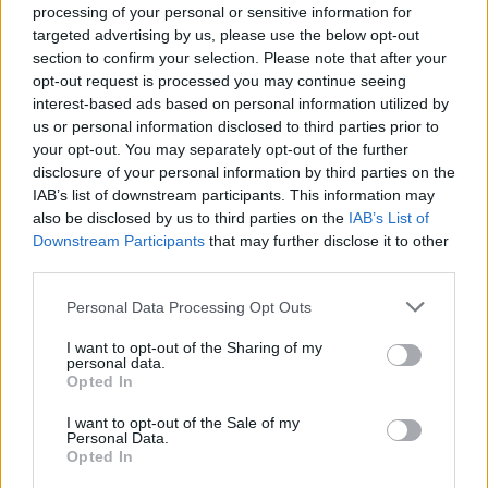
откриха под кафене за сладолед в
processing of your personal or sensitive information for
targeted advertising by us, please use the below opt-out
Полша
section to confirm your selection. Please note that after your
07.08.2026 / 16:00
opt-out request is processed you may continue seeing
interest-based ads based on personal information utilized by
us or personal information disclosed to third parties prior to
your opt-out. You may separately opt-out of the further
disclosure of your personal information by third parties on the
IAB’s list of downstream participants. This information may
also be disclosed by us to third parties on the
IAB’s List of
Downstream Participants
that may further disclose it to other
third parties.
Personal Data Processing Opt Outs
I want to opt-out of the Sharing of my
personal data.
Opted In
Изкуствен интелект за първи път
I want to opt-out of the Sale of my
създаде нови жизнеспособни вируси
Personal Data.
Opted In
07.08.2026 / 15:30