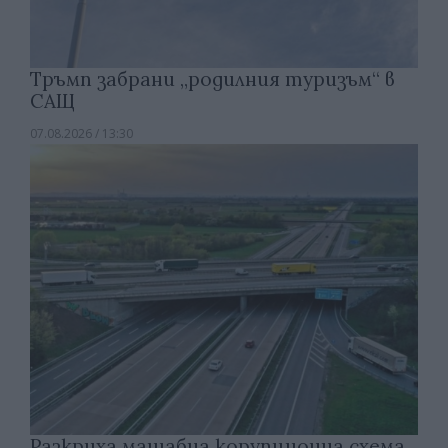
Тръмп забрани „родилния туризъм“ в
САЩ
07.08.2026 / 13:30
Разкриха мащабна корупционна схема