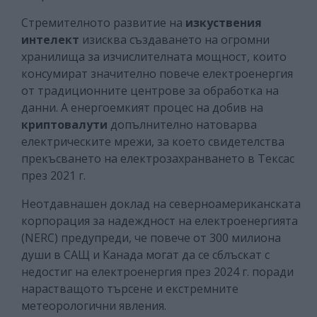
Стремителното развитие на
изкуствения
интелект
изисква създаването на огромни
хранилища за изчислителната мощност, които
консумират значително повече електроенергия
от традиционните центрове за обработка на
данни. А енергоемкият процес на добив на
криптовалути
допълнително натоварва
електрическите мрежи, за което свидетелства
прекъсването на електрозахранването в Тексас
през 2021 г.
Неотдавнашен доклад на северноамериканската
корпорация за надеждност на електроенергията
(NERC) предупреди, че повече от 300 милиона
души в САЩ и Канада могат да се сблъскат с
недостиг на електроенергия през 2024 г. поради
нарастващото търсене и екстремните
метеорологични явления.