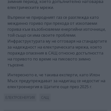
зимния период, което допълнително натоварва
електрическите мрежи.
Въпреки че природният газ се разглежда като
междинно гориво при прехода от изкопаеми
горива към възобновяеми енергийни източници,
той също си има своите проблеми.
Инфраструктурата му не отговаря на стандартите
за надеждност на електрическата мрежа, което
поражда опасения в САЩ относно достъпността
на горивото по време на пиковото зимно
търсене.
Интересното е, че такива експерти, като Илон
Мъск предупреждават за надигащ се недостиг на
електроенергия в Щатите още през 2025 г.
ЕЛЕКТРОЕНЕРГИЯ
САЩ