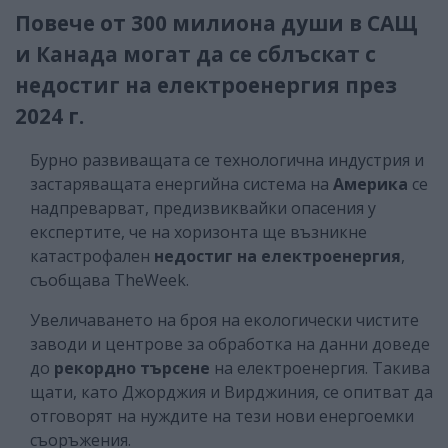
Повече от 300 милиона души в САЩ
и Канада могат да се сблъскат с
недостиг на електроенергия през
2024 г.
Бурно развиващата се технологична индустрия и
застаряващата енергийна система на
Америка
се
надпреварват, предизвиквайки опасения у
експертите, че на хоризонта ще възникне
катастрофален
недостиг на електроенергия
,
съобщава TheWeek.
Увеличаването на броя на екологически чистите
заводи и центрове за обработка на данни доведе
до
рекордно търсене
на електроенергия. Такива
щати, като Джорджия и Вирджиния, се опитват да
отговорят на нуждите на тези нови енергоемки
съоръжения.