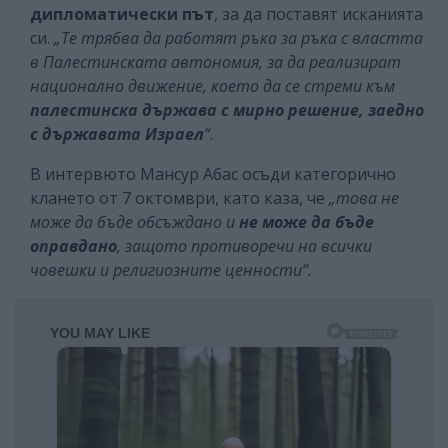
дипломатически път
, за да поставят исканията
си.
„Те трябва да работят ръка за ръка с властта
в Палестинската автономия, за да реализират
национално движение, което да се стреми към
палестинска държава с мирно решение, заедно
с държавата Израел
“
.
В интервюто Мансур Абас осъди категорично
клането от 7 октомври, като каза, че
„това не
може да бъде обсъждано и
не може да бъде
оправдано
, защото противоречи на всички
човешки и религиозните ценности“.