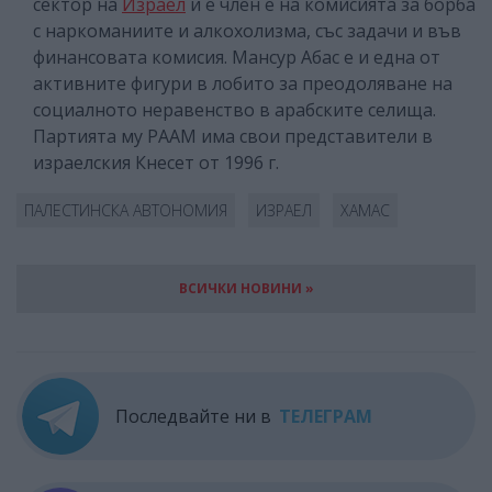
сектор на
Израел
и е член е на комисията за борба
с наркоманиите и алкохолизма, със задачи и във
финансовата комисия. Мансур Абас е и една от
активните фигури в лобито за преодоляване на
социалното неравенство в арабските селища.
Партията му РААМ има свои представители в
израелския Кнесет от 1996 г.
ПАЛЕСТИНСКА АВТОНОМИЯ
ИЗРАЕЛ
ХАМАС
ВСИЧКИ НОВИНИ »
Последвайте ни в
ТЕЛЕГРАМ