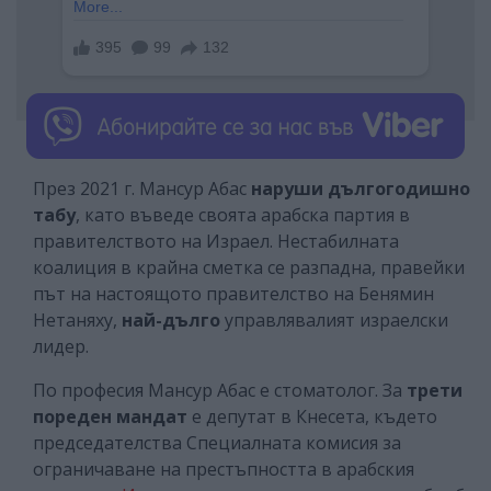
През 2021 г. Мансур Абас
наруши дългогодишно
табу
, като въведе своята арабска партия в
правителството на Израел. Нестабилната
коалиция в крайна сметка се разпадна, правейки
път на настоящото правителство на Бенямин
Нетаняху,
най-дълго
управлявалият израелски
лидер.
По професия Мансур Абас е стоматолог. За
трети
пореден мандат
е депутат в Кнесета, където
председателства Специалната комисия за
ограничаване на престъпността в арабския