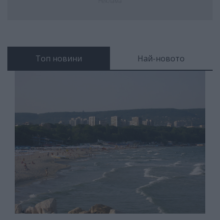
Реклама
Топ новини
Най-новото