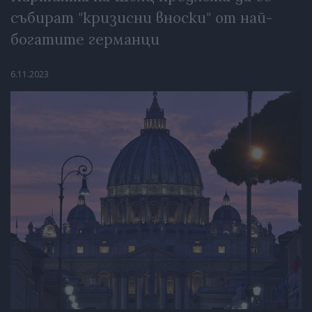
събират "кризисни вноски" от най-
богатите германци
6.11.2023