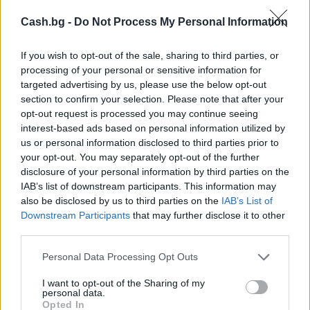
Cash.bg -
Do Not Process My Personal Information
If you wish to opt-out of the sale, sharing to third parties, or
processing of your personal or sensitive information for
Изкуствен интелект за първи път
targeted advertising by us, please use the below opt-out
създаде нови жизнеспособни вируси
section to confirm your selection. Please note that after your
opt-out request is processed you may continue seeing
07.08.2026 / 15:30
interest-based ads based on personal information utilized by
us or personal information disclosed to third parties prior to
your opt-out. You may separately opt-out of the further
disclosure of your personal information by third parties on the
IAB’s list of downstream participants. This information may
also be disclosed by us to third parties on the
IAB’s List of
Downstream Participants
that may further disclose it to other
third parties.
Personal Data Processing Opt Outs
I want to opt-out of the Sharing of my
personal data.
Opted In