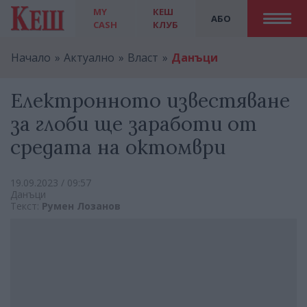
MY
КЕШ
АБО
CASH
КЛУБ
Начало
Актуално
Власт
Данъци
Електронното известяване
за глоби ще заработи от
средата на октомври
19.09.2023 / 09:57
Данъци
Текст:
Румен Лозанов