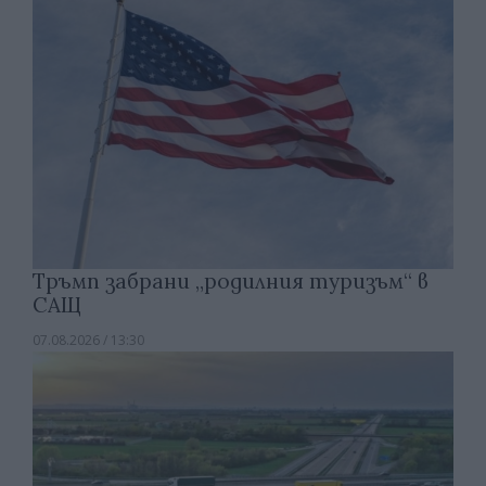
Тръмп забрани „родилния туризъм“ в
САЩ
07.08.2026 / 13:30