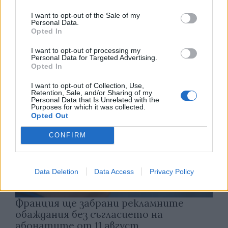
Астронавти на NASA излязоха в
I want to opt-out of the Sale of my
Personal Data.
открития космос
Opted In
07.08.2026 / 15:00
I want to opt-out of processing my
Personal Data for Targeted Advertising.
Opted In
I want to opt-out of Collection, Use,
Retention, Sale, and/or Sharing of my
Personal Data that Is Unrelated with the
Purposes for which it was collected.
Opted Out
CONFIRM
Data Deletion
Data Access
Privacy Policy
Франция ще забрани рекламните
обаждания без съгласието на
абонатите от 11 август