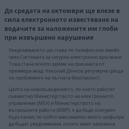
До средата на октомври ще влезе в
сила електронното известяване на
водачите за наложените им глоби
при извършено нарушение
Уведомяването ще става по телефон или имейл
чрез Системата за сигурно електронно връчване.
Това стана яснопо време на свиканата от
премиера акад. Николай Денков регулярна среща
по проблемите на пътната безопасност.
Целта на нововъведението, по което работят
съвместно Министерството на електронното
управление (МЕУ) и Министерството на
вътрешните работи (МВР), е да бъде осигурен
бърз канал, по който максимално много шофьори
да бъдат уведомявани, когато имат наложена