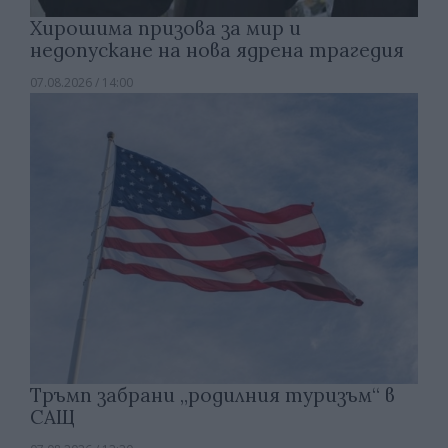
Хирошима призова за мир и
недопускане на нова ядрена трагедия
07.08.2026 / 14:00
Тръмп забрани „родилния туризъм“ в
САЩ