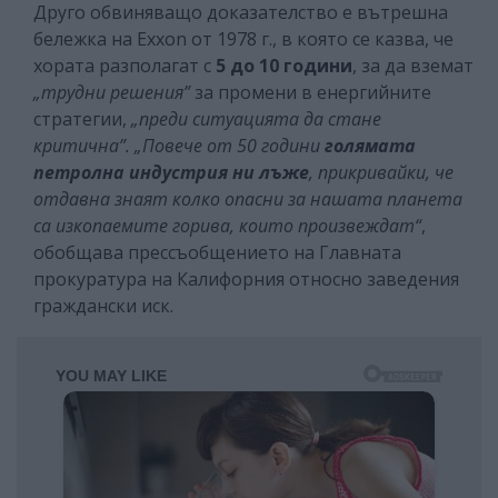
Друго обвиняващо доказателство е вътрешна
бележка на Exxon от 1978 г., в която се казва, че
хората разполагат с
5 до 10 години
, за да вземат
„трудни решения”
за промени в енергийните
стратегии,
„преди ситуацията да стане
критична”. „Повече от 50 години
голямата
петролна индустрия ни лъже
, прикривайки, че
отдавна знаят колко опасни за нашата планета
са изкопаемите горива, които произвеждат“
,
обобщава прессъобщението на Главната
прокуратура на Калифорния относно заведения
граждански иск.