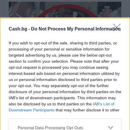
Cash.bg -
Do Not Process My Personal Information
If you wish to opt-out of the sale, sharing to third parties, or
processing of your personal or sensitive information for
targeted advertising by us, please use the below opt-out
section to confirm your selection. Please note that after your
opt-out request is processed you may continue seeing
interest-based ads based on personal information utilized by
us or personal information disclosed to third parties prior to
your opt-out. You may separately opt-out of the further
Древен храм на почти 900 години
disclosure of your personal information by third parties on the
откриха под кафене за сладолед в
IAB’s list of downstream participants. This information may
Полша
also be disclosed by us to third parties on the
IAB’s List of
Downstream Participants
that may further disclose it to other
07.08.2026 / 16:00
third parties.
Personal Data Processing Opt Outs