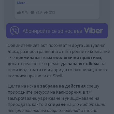
Обвинителният акт посочват и друга „актуална”
лъжа, разпространявана от петролните компании
- че
преминават към екологични практики
,
докато реално се стремят
да
запазят обема
на
производствата си и дори да го разширят, както
посочиха през юли от Shell.
Целта на иска е
забрана на действия
срещу
природните ресурси на Калифорния, в т.ч.
замърсяваане, увреждане и унищожаване на
природата, както и
спиране
на
„по-нататъшни
неверни или подвеждащи изявления”
относно