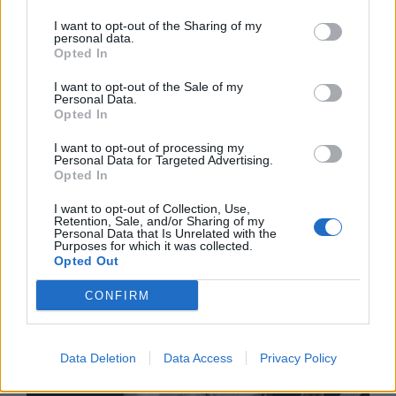
I want to opt-out of the Sharing of my
personal data.
Opted In
I want to opt-out of the Sale of my
Personal Data.
Opted In
I want to opt-out of processing my
Personal Data for Targeted Advertising.
Opted In
I want to opt-out of Collection, Use,
Изкуствен интелект за първи път
Retention, Sale, and/or Sharing of my
Personal Data that Is Unrelated with the
създаде нови жизнеспособни вируси
Purposes for which it was collected.
Opted Out
07.08.2026 / 15:30
CONFIRM
Data Deletion
Data Access
Privacy Policy