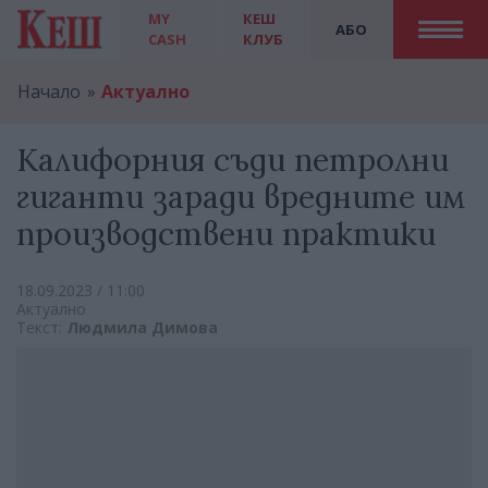
MY
КЕШ
АБО
CASH
КЛУБ
Начало
Актуално
Калифорния съди петролни
гиганти заради вредните им
производствени практики
18.09.2023 / 11:00
Актуално
Текст:
Людмила Димова