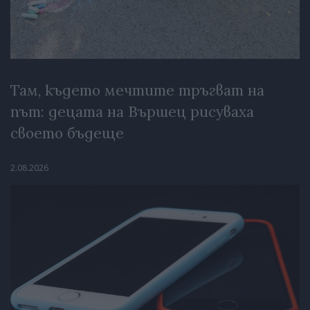
Там, където мечтите тръгват на
път: децата на Вършец рисуваха
своето бъдеще
2.08.2026