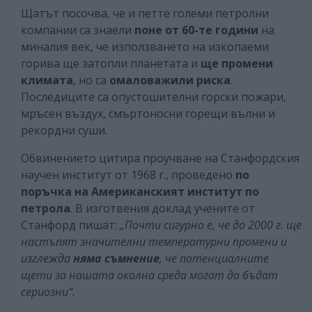
Щатът посочва, че и петте големи петролни
компании са знаели
поне от 60-те години
на
миналия век, че използването на изкопаеми
горива ще затопли планетата и
ще промени
климата
, но са
омаловажили риска
.
Последиците са опустошителни горски пожари,
мръсен въздух, смъртоносни горещи вълни и
рекордни суши.
Обвинението цитира проучване на Станфордския
научен институт от 1968 г., проведено
по
поръчка на Американският институт по
петрола
. В изготвения доклад учените от
Станфорд пишат:
„Почти сигурно е, че до 2000 г. ще
настъпят значителни температурни промени и
изглежда
няма съмнение
, че потенциалните
щети за нашата околна среда могат да бъдат
сериозни“.