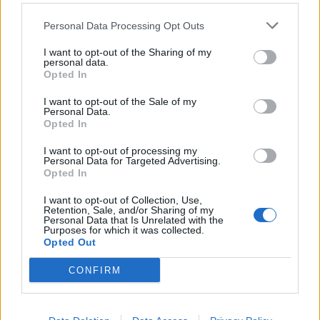
при строителството на пътища в
Германия
Personal Data Processing Opt Outs
07.08.2026 / 12:30
I want to opt-out of the Sharing of my
personal data.
Opted In
I want to opt-out of the Sale of my
Personal Data.
Opted In
I want to opt-out of processing my
Personal Data for Targeted Advertising.
Opted In
I want to opt-out of Collection, Use,
Retention, Sale, and/or Sharing of my
Personal Data that Is Unrelated with the
Purposes for which it was collected.
Opted Out
В Румъния нивото на река Дунав
CONFIRM
достигна исторически минимум
07.08.2026 / 11:30