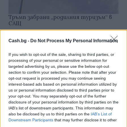
Тръмп забрани „родилния туризъм“ в
САЩ
07.08.2026 / 13:30
Cash.bg -
Do Not Process My Personal Information
If you wish to opt-out of the sale, sharing to third parties, or
processing of your personal or sensitive information for
targeted advertising by us, please use the below opt-out
section to confirm your selection. Please note that after your
opt-out request is processed you may continue seeing
interest-based ads based on personal information utilized by
us or personal information disclosed to third parties prior to
your opt-out. You may separately opt-out of the further
disclosure of your personal information by third parties on the
IAB’s list of downstream participants. This information may
also be disclosed by us to third parties on the
IAB’s List of
Downstream Participants
that may further disclose it to other
Разкриха мащабна корупционна схема
third parties.