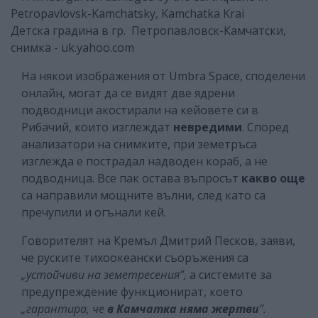
Детска градина в гр. Петропавловск-Камчатски,
снимка - uk.yahoo.com
На някои изображения от Umbra Space, споделени
онлайн, могат да се видят две ядрени
подводници акостирали на кейовете си в
Рибачий, които изглеждат
невредими
. Според
анализатори на снимките, при земетръса
изглежда е пострадал надводен кораб, а не
подводница. Все пак остава въпросът
какво още
са направили мощните вълни, след като са
пречупили и огънали кей.
Говорителят на Кремъл Дмитрий Песков, заяви,
че руските тихоокеански съоръжения са
„устойчиви на земетресения”,
а системите за
предупреждение функционират, което
„гарантира, че
в Камчатка няма жертви
”.