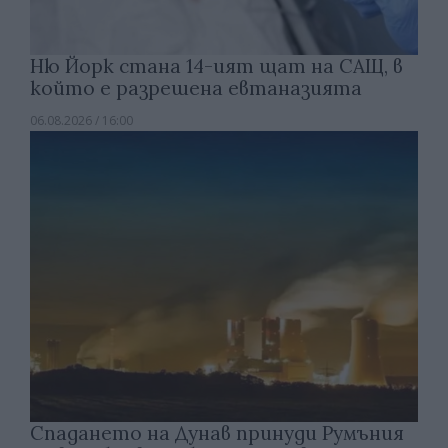
Ню Йорк стана 14-ият щат на САЩ, в
който е разрешена евтаназията
06.08.2026 / 16:00
Спадането на Дунав принуди Румъния