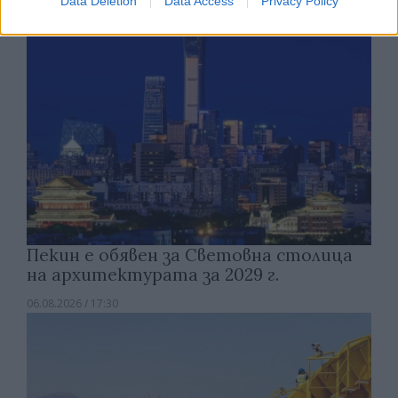
Data Deletion
Data Access
Privacy Policy
Пекин е обявен за Световна столица
на архитектурата за 2029 г.
06.08.2026 / 17:30