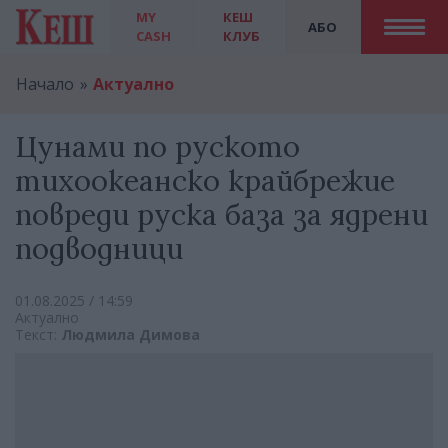
MY
КЕШ
АБО
CASH
КЛУБ
Начало
Актуално
Цунами по руското
тихоокеанско крайбрежие
повреди руска база за ядрени
подводници
01.08.2025 / 14:59
Актуално
Текст:
Людмила Димова