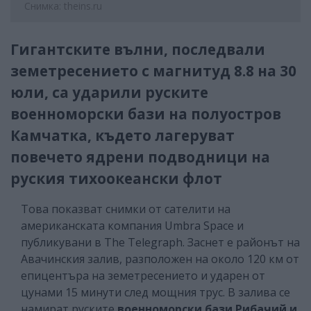
Снимка: theins.ru
Гигантските вълни, последвали
земетресението с магнитуд 8.8 на 30
юли, са ударили руските
военноморски бази на полуостров
Камчатка, където лагеруват
повечето ядрени подводници на
руския тихоокеански флот
Това показват снимки от сателити на
американската компания Umbra Space и
публикувани в The Telegraph. Заснет е районът на
Авачинския залив, разположен на около 120 км от
епицентъра на земетресението и ударен от
цунами 15 минути след мощния трус. В залива се
намират руските
военноморски бази
Рибачий и