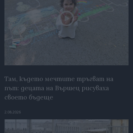
Там, където мечтите тръгват на
път: децата на Вършец рисуваха
своето бъдеще
2.08.2026