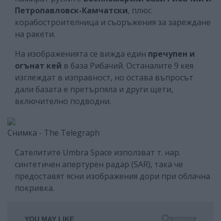
Петропавловск-Камчатски
, плюс
корабостроителница и съоръжения за зареждане
на ракети.
На изображенията се вижда един
пречупен и
огънат кей
в база Рибачий. Останалите 9 кея
изглеждат в изправност, но остава въпросът
дали базата е претърпяла и други щети,
включително подводни.
Снимка - The Telegraph
Сателитите Umbra Space използват т. нар.
синтетичен апертурен радар (SAR), така че
предоставят ясни изображения дори при облачна
покривка.