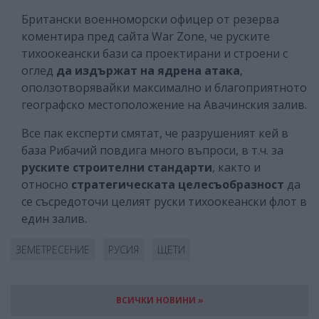
Британски военноморски офицер от резерва
коментира пред сайта War Zone, че руските
тихоокеански бази са проектирани и строени с
оглед
да издържат на ядрена атака
,
оползотворявайки максимално и благоприятното
географско местоположение на Авачинския залив.
Все пак експерти смятат, че разрушеният кей в
база Рибачий повдига много въпроси, в т.ч. за
руските строителни стандарти
, както и
относно
стратегическата целесъобразност
да
се съсредоточи целият руски тихоокеански флот в
един залив.
ЗЕМЕТРЕСЕНИЕ
РУСИЯ
ЩЕТИ
ВСИЧКИ НОВИНИ »