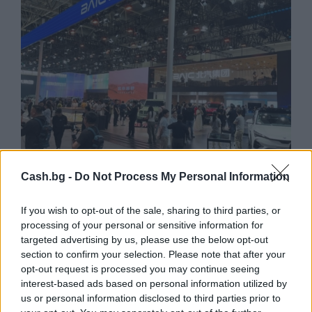
Cash.bg -
Do Not Process My Personal Information
Износът на електромобили от Китай
If you wish to opt-out of the sale, sharing to third parties, or
е нараснал със 120%
processing of your personal or sensitive information for
targeted advertising by us, please use the below opt-out
06.08.2026 / 16:30
section to confirm your selection. Please note that after your
opt-out request is processed you may continue seeing
interest-based ads based on personal information utilized by
us or personal information disclosed to third parties prior to