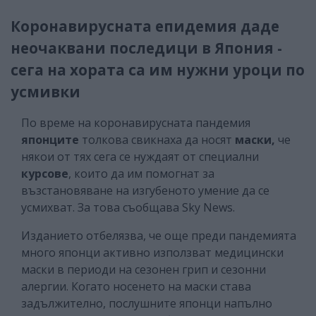
Коронавирусната епидемия даде
неочаквани последици в Япония -
сега на хората са им нужни уроци по
усмивки
По време на коронавирусната пандемия
японците
толкова свикнаха да носят
маски,
че
някои от тях сега се нуждаят от специални
курсове
, които да им помогнат за
възстановяване на изгубеното умение да се
усмихват. За това съобщава Sky News.
Изданието отбелязва, че още преди пандемията
много японци активно използват медицински
маски в периоди на сезонен грип и сезонни
алергии. Когато носенето на маски става
задължително, послушните японци напълно