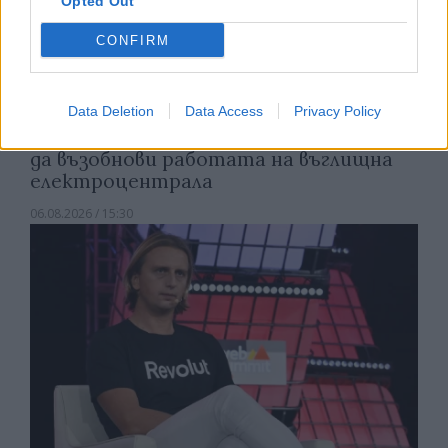
Opted Out
CONFIRM
Data Deletion
Data Access
Privacy Policy
Спадането на Дунав принуди Румъния
да възобнови работата на въглищна
електроцентрала
06.08.2026 / 15:30