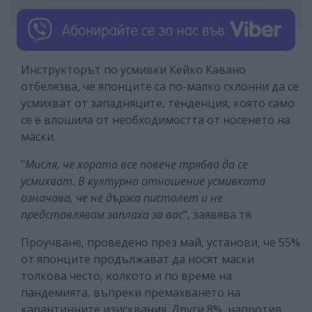
Инструкторът по усмивки Кейко Кавано
отбелязва, че японците са по-малко склонни да се
усмихват от западняците, тенденция, която само
се е влошила от необходимостта от носенето на
маски.
"
Мисля, че хората все повече трябва да се
усмихват. В културно отношение усмивката
означава, че не държа пистолет и не
представлявам заплаха за вас
", заявява тя.
Проучване, проведено през май, установи, че 55%
от японците продължават да носят маски
толкова често, колкото и по време на
пандемията, въпреки премахването на
карантинните изисквания. Други 8%, напротив,