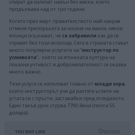
спират да излизат навън без маска, което
продължава над от три години.
Когато през март правителството най-накрая
отменя препоръката за носене на маски, някои
японци осъзнават, че
са забравили
как да се
справят без този аксесоар. Сега в страната стават
много популярни услугите на "
инструктор по
усмивката
", което за японската култура на
показна учтивост и доброжелателност се оказва
много важно.
Тези услуги се използват главно от
млади хора
,
които инструкторът учи да разтяга ъглите на
устата си с пръсти, заставайки пред огледалото.
Един такъв урок струва 7700 йени (почти 55
долара).