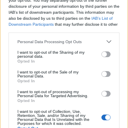
your opt-out. You may separately opt-out of the further
disclosure of your personal information by third parties on the
IAB’s list of downstream participants. This information may
also be disclosed by us to third parties on the
IAB’s List of
Downstream Participants
that may further disclose it to other
third parties.
Personal Data Processing Opt Outs
I want to opt-out of the Sharing of my
personal data.
Ню Йорк стана 14-ият щат на САЩ, в
Opted In
който е разрешена евтаназията
I want to opt-out of the Sale of my
Personal Data.
06.08.2026 / 16:00
Opted In
I want to opt-out of processing my
Personal Data for Targeted Advertising.
Opted In
I want to opt-out of Collection, Use,
Retention, Sale, and/or Sharing of my
Personal Data that Is Unrelated with the
Purposes for which it was collected.