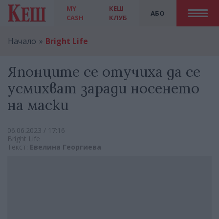
MY
КЕШ
АБО
CASH
КЛУБ
Начало
Bright Life
Японците се отучиха да се
усмихват заради носенето
на маски
06.06.2023 / 17:16
Bright Life
Текст:
Евелина Георгиева