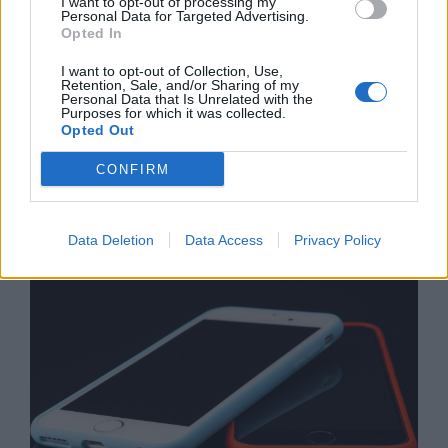
I want to opt-out of processing my
Personal Data for Targeted Advertising.
Opted In
I want to opt-out of Collection, Use,
Retention, Sale, and/or Sharing of my
Personal Data that Is Unrelated with the
Purposes for which it was collected.
Opted Out
CONFIRM
Хакери удариха бизнес-база данни в
Лихтенщайн
Data Deletion
Data Access
Privacy Policy
03.08.2026 / 14:30