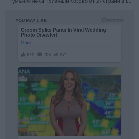
Румъния не са признали Косово от 27 страни в ЕС.