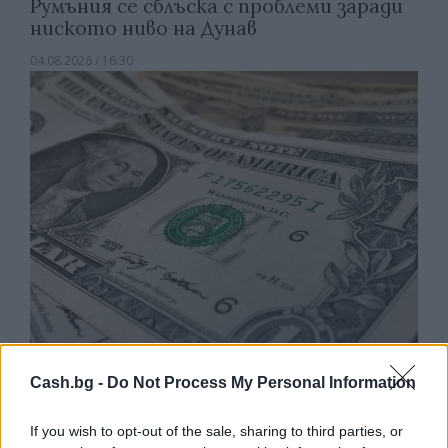
Румъния се сблъска с проблеми заради
ниското ниво на Дунав
04.08.2026 / 16:30
Търговският дефицит на САЩ с ЕС е
Cash.bg -
Do Not Process My Personal Information
нараснал с 36,4% през юни
04.08.2026 / 16:00
If you wish to opt-out of the sale, sharing to third parties, or