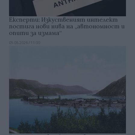
Експерти: Изкуственият интелект
постига нови нива на „автономност и
опити за измама“
05.08.2026 / 11:30