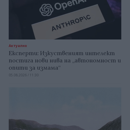
Актуално
Експерти: Изкуственият интелект
постига нови нива на „автономност и
опити за измама“
05.08.2026 / 11:30