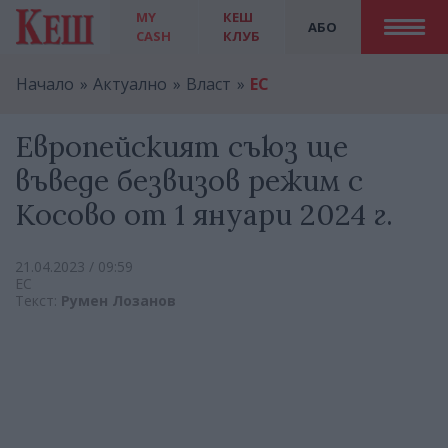
MY
КЕШ
АБО
CASH
КЛУБ
Начало
Актуално
Власт
ЕС
Европейският съюз ще
въведе безвизов режим с
Косово от 1 януари 2024 г.
21.04.2023 / 09:59
ЕС
Текст:
Румен Лозанов