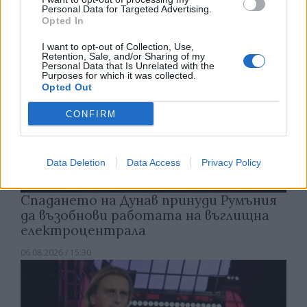
Personal Data for Targeted Advertising.
Opted In
I want to opt-out of Collection, Use,
Retention, Sale, and/or Sharing of my
Personal Data that Is Unrelated with the
Purposes for which it was collected.
Opted Out
CONFIRM
Data Deletion
Data Access
Privacy Policy
Спадането на Дунав принуди Румъния
да възобнови работата на въглищна
електроцентрала
06.08.2026 / 15:30