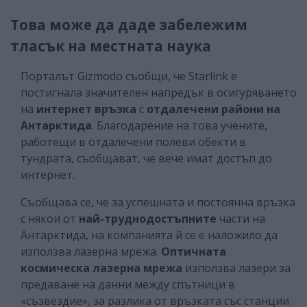
Това може да даде забележим
тласък на местната наука
Порталът Gizmodo съобщи, че Starlink е
постигнала значителен напредък в осигуряването
на
интернет връзка
с
отдалечени райони на
Антарктида
. Благодарение на това учените,
работещи в отдалечени полеви обекти в
тундрата, съобщават, че вече имат достъп до
интернет.
Съобщава се, че за успешната и постоянна връзка
с някои от
най-труднодостъпните
части на
Антарктида, на компанията й се е наложило да
използва лазерна мрежа.
Оптичната
космическа лазерна мрежа
използва лазери за
предаване на данни между спътници в
«съзвездие», за разлика от връзката със станции