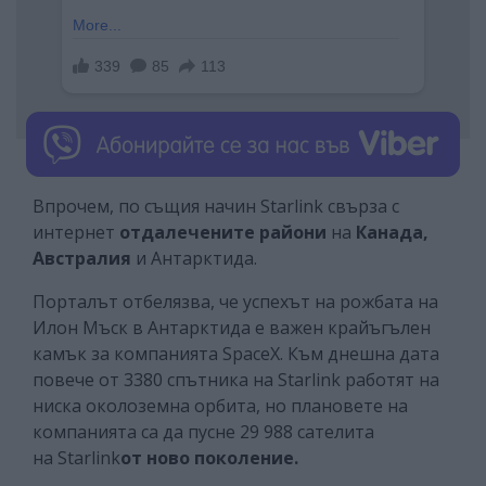
Впрочем, по същия начин Starlink свърза с
интернет
отдалечените райони
на
Канада,
Австралия
и Антарктида.
Порталът отбелязва, че успехът на рожбата на
Илон Мъск в Антарктида е важен крайъгълен
камък за компанията SpaceX. Към днешна дата
повече от 3380 спътника на Starlink работят на
ниска околоземна орбита, но плановете на
компанията са да пусне 29 988 сателита
на Starlink
от ново поколение.