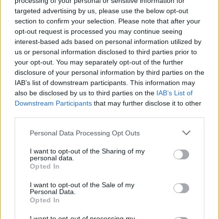
processing of your personal or sensitive information for
Износът на електромобили от Китай
targeted advertising by us, please use the below opt-out
е нараснал със 120%
section to confirm your selection. Please note that after your
06.08.2026 / 16:30
opt-out request is processed you may continue seeing
interest-based ads based on personal information utilized by
us or personal information disclosed to third parties prior to
your opt-out. You may separately opt-out of the further
disclosure of your personal information by third parties on the
IAB’s list of downstream participants. This information may
also be disclosed by us to third parties on the
IAB’s List of
Downstream Participants
that may further disclose it to other
third parties.
Personal Data Processing Opt Outs
I want to opt-out of the Sharing of my
personal data.
Opted In
Ню Йорк стана 14-ият щат на САЩ, в
I want to opt-out of the Sale of my
който е разрешена евтаназията
Personal Data.
Opted In
06.08.2026 / 16:00
I want to opt-out of processing my