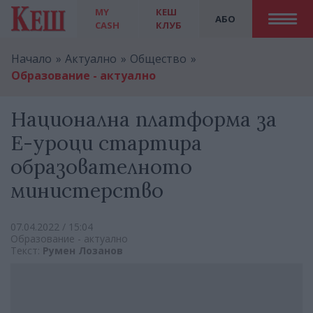
MY
КЕШ
АБО
CASH
КЛУБ
Начало
Актуално
Общество
Образование - актуално
Национална платформа за
Е-уроци стартира
образователното
министерство
07.04.2022 / 15:04
Образование - актуално
Текст:
Румен Лозанов