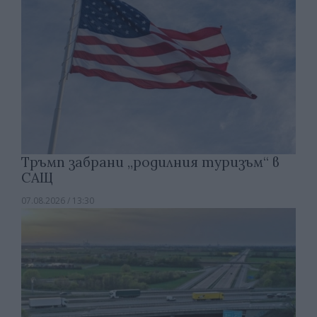
Тръмп забрани „родилния туризъм“ в
САЩ
07.08.2026 / 13:30