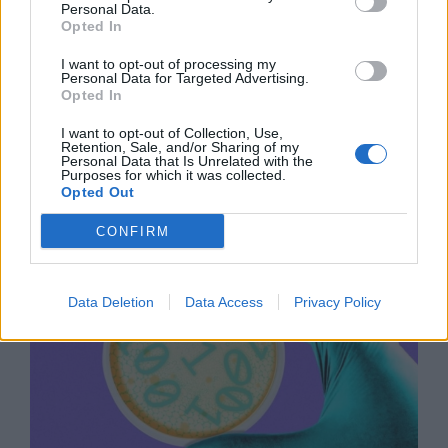
Personal Data.
Opted In
I want to opt-out of processing my
Personal Data for Targeted Advertising.
Opted In
I want to opt-out of Collection, Use,
Древен храм на почти 900 години
Retention, Sale, and/or Sharing of my
откриха под кафене за сладолед в
Personal Data that Is Unrelated with the
Purposes for which it was collected.
Полша
Opted Out
07.08.2026 / 16:00
CONFIRM
Data Deletion
Data Access
Privacy Policy