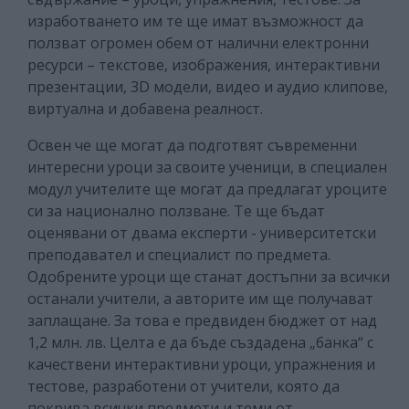
изработването им те ще имат възможност да
ползват огромен обем от налични електронни
ресурси – текстове, изображения, интерактивни
презентации, 3D модели, видео и аудио клипове,
виртуална и добавена реалност.
Освен че ще могат да подготвят съвременни
интересни уроци за своите ученици, в специален
модул учителите ще могат да предлагат уроците
си за национално ползване. Те ще бъдат
оценявани от двама експерти - университетски
преподавател и специалист по предмета.
Одобрените уроци ще станат достъпни за всички
останали учители, а авторите им ще получават
заплащане. За това е предвиден бюджет от над
1,2 млн. лв. Целта е да бъде създадена „банка“ с
качествени интерактивни уроци, упражнения и
тестове, разработени от учители, която да
покрива всички предмети и теми от