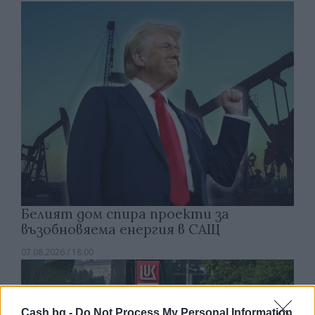
Белият дом спира проекти за
възобновяема енергия в САЩ
07.08.2026 / 18:00
Cash.bg -
Do Not Process My Personal Information