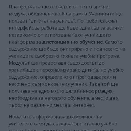
Платформата ще се състои от пет отделни
модула, обединени в обща рамка. Учениците ще
ползват "дигитална раница". Потребителският
интерфейс за работа ще бъде еднакъв за всички,
независимо от използваната от училището
платформа за
дистанционно обучение
. Самото
съдържание ще бъде филтрирано и поднесено на
учениците съобразно тяхната учебна програма.
Модулът ще предоставя също достъп до
хранилище с персонализирано дигитално учебно
съдържание, определено от преподавателя и
насочено към конкретния ученик. Така той ще
получава на едно място цялата информация,
необходима за неговото обучение, вместо да я
търси на различни места в интернет.
Новата платформа дава възможност на
учителите сами да създават дигитално учебно
съдържание – уроци, упражнения, тестове. За