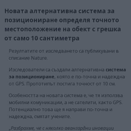
Новата алтернативна система за
позициониране определя точното
местоположение на обект с грешка
от само 10 сантиметра
Резултатите от изследването са публикувани в
списание Nature.
Изследователи са създали алтернативна
система
за позициониране
, която е по-точна и надеждна
от GPS. Прототипът постига точност от 10 см.
Особеността на новата система е, че тя използва
мобилни комуникации, а не сателити, както GPS.
Потенциално това ще я направи по-точна и
надеждна, смятат учените.
„
Разбрахме, че с няколко авангардни иновации