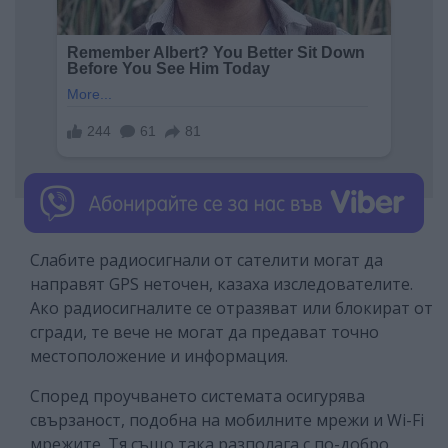
Слабите радиосигнали от сателити могат да
направят GPS неточен, казаха изследователите.
Ако радиосигналите се отразяват или блокират от
сгради, те вече не могат да предават точно
местоположение и информация.
Според проучването системата осигурява
свързаност, подобна на мобилните мрежи и Wi-Fi
мрежите. Тя също така разполага с по-добро