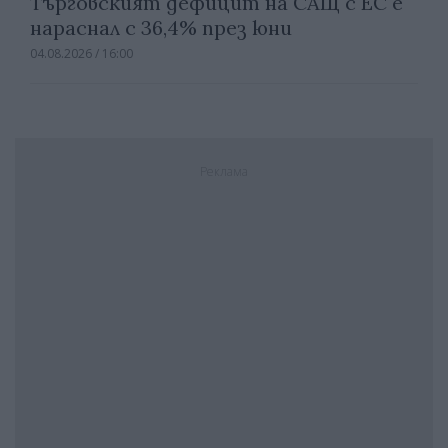
Търговският дефицит на САЩ с ЕС е
нараснал с 36,4% през юни
04.08.2026 / 16:00
Реклама