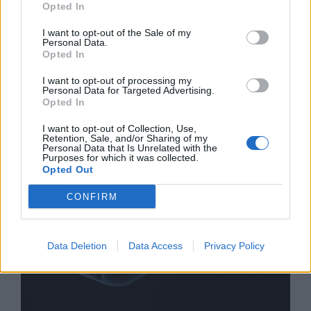
Opted In
I want to opt-out of the Sale of my
Personal Data.
Opted In
Хакери удариха бизнес-база данни в
I want to opt-out of processing my
Лихтенщайн
Personal Data for Targeted Advertising.
Opted In
03.08.2026 / 14:30
I want to opt-out of Collection, Use,
Retention, Sale, and/or Sharing of my
Personal Data that Is Unrelated with the
Purposes for which it was collected.
Opted Out
CONFIRM
Data Deletion
Data Access
Privacy Policy