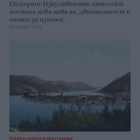
Експерти: Изкуственият интелект
постига нови нива на „автономност и
опити за измама“
05.08.2026 / 11:30
Корабостроене и пристанища