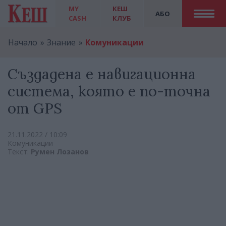
MY
КЕШ
АБО
CASH
КЛУБ
Начало
Знание
Комуникации
Създадена e навигационна
система, която е по-точна
от GPS
21.11.2022 / 10:09
Комуникации
Текст:
Румен Лозанов