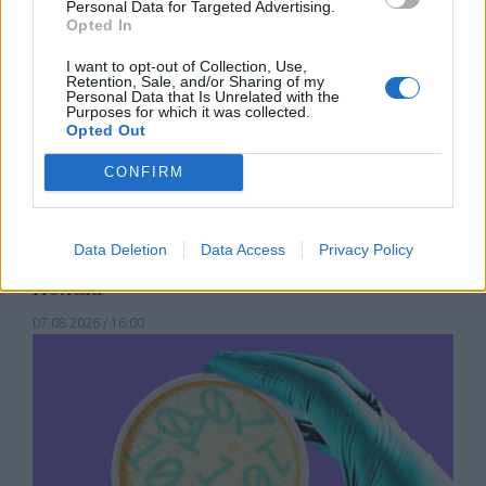
Personal Data for Targeted Advertising.
Opted In
I want to opt-out of Collection, Use,
Retention, Sale, and/or Sharing of my
Personal Data that Is Unrelated with the
Purposes for which it was collected.
Opted Out
CONFIRM
Древен храм на почти 900 години
Data Deletion
Data Access
Privacy Policy
откриха под кафене за сладолед в
Полша
07.08.2026 / 16:00