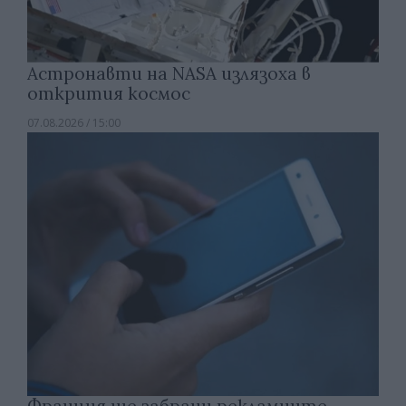
Астронавти на NASA излязоха в
открития космос
07.08.2026 / 15:00