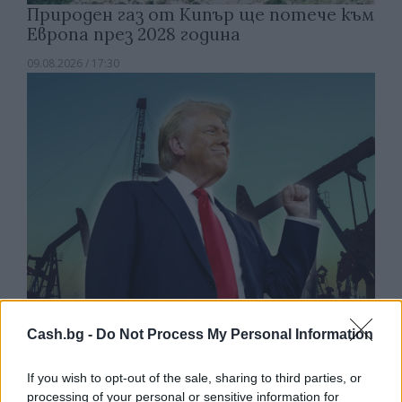
Природен газ от Кипър ще потече към
Европа през 2028 година
09.08.2026 / 17:30
Cash.bg -
Do Not Process My Personal Information
Белият дом спира проекти за
възобновяема енергия в САЩ
If you wish to opt-out of the sale, sharing to third parties, or
07.08.2026 / 18:00
processing of your personal or sensitive information for