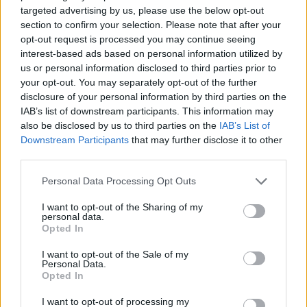
targeted advertising by us, please use the below opt-out
section to confirm your selection. Please note that after your
opt-out request is processed you may continue seeing
interest-based ads based on personal information utilized by
us or personal information disclosed to third parties prior to
your opt-out. You may separately opt-out of the further
disclosure of your personal information by third parties on the
IAB’s list of downstream participants. This information may
also be disclosed by us to third parties on the
IAB’s List of
Downstream Participants
that may further disclose it to other
third parties.
Personal Data Processing Opt Outs
Русия започна да внася петролни
I want to opt-out of the Sharing of my
personal data.
продукти от Южна Корея.
Opted In
07.08.2026 / 17:05
I want to opt-out of the Sale of my
Personal Data.
Opted In
I want to opt-out of processing my