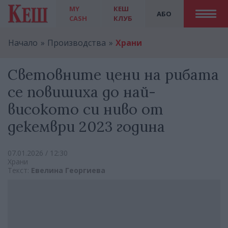
MY
КЕШ
АБО
CASH
КЛУБ
Начало
Производства
Храни
Световните цени на рибата
се повишиха до най-
високото си ниво от
декември 2023 година
07.01.2026 / 12:30
Храни
Текст:
Евелина Георгиева