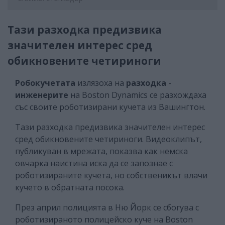
Тази разходка предизвика
значителен интерес сред
обикновените четириноги
Робокучетата
излязоха на
разходка
-
инженерите
на Boston Dynamics се разхождаха
със своите роботизирани кучета из Вашингтон.
Тази разходка предизвика значителен интерес
сред обикновените четириноги. Видеоклипът,
публикуван в мрежата, показва как немска
овчарка наистина иска да се запознае с
роботизираните кучета, но собственикът влачи
кучето в обратната посока.
През април полицията в Ню Йорк се сбогува с
роботизираното полицейско куче на Boston