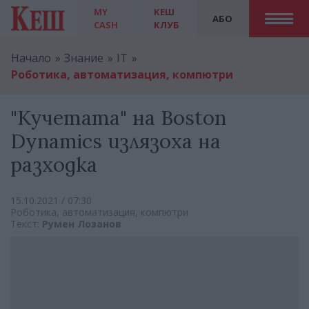
MY
КЕШ
АБО
CASH
КЛУБ
Начало
Знание
IT
Роботика, автоматизация, компютри
"Кучетата" на Boston
Dynamics излязоха на
разходка
15.10.2021 / 07:30
Роботика, автоматизация, компютри
Текст:
Румен Лозанов