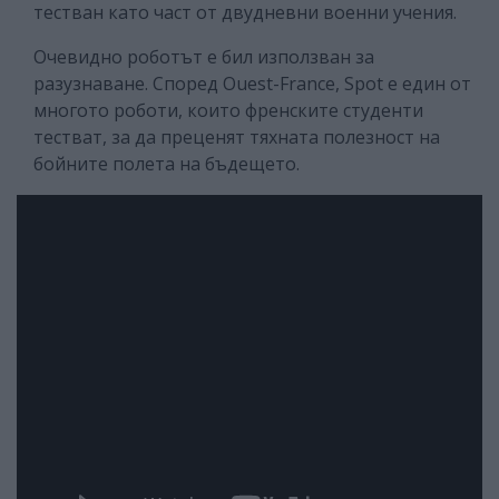
тестван като част от двудневни военни учения.
Очевидно роботът е бил използван за
разузнаване. Според Ouest-France, Spot е един от
многото роботи, които френските студенти
тестват, за да преценят тяхната полезност на
бойните полета на бъдещето.