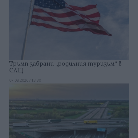
Тръмп забрани „родилния туризъм“ в
САЩ
07.08.2026 / 13:30