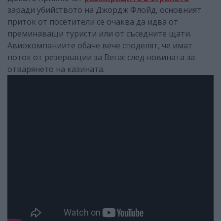
заради убийството на Джордж Флойд, основният
приток от посетители се очаква да идва от
преминаващи туристи или от съседните щати.
Авиокомпаниите обаче вече споделят, че имат
поток от резервации за Вегас след новината за
отварянето на казината.