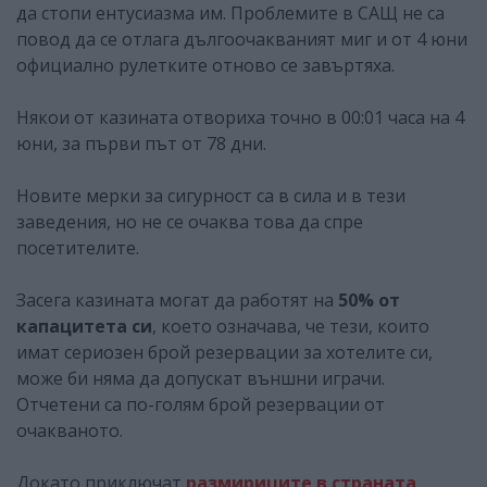
да стопи ентусиазма им. Проблемите в САЩ не са
повод да се отлага дългоочакваният миг и от 4 юни
официално рулетките отново се завъртяха.
Някои от казината отвориха точно в 00:01 часа на 4
юни, за първи път от 78 дни.
Новите мерки за сигурност са в сила и в тези
заведения, но не се очаква това да спре
посетителите.
Засега казината могат да работят на
50% от
капацитета си
, което означава, че тези, които
имат сериозен брой резервации за хотелите си,
може би няма да допускат външни играчи.
Отчетени са по-голям брой резервации от
очакваното.
Докато приключат
размириците в страната