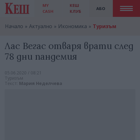
MY
КЕШ
АБО
CASH
КЛУБ
Начало
Актуално
Икономика
Туризъм
Лас Вегас отваря врати след
78 дни пандемия
05.06.2020 / 08:21
Туризъм
Текст:
Мария Неделчева