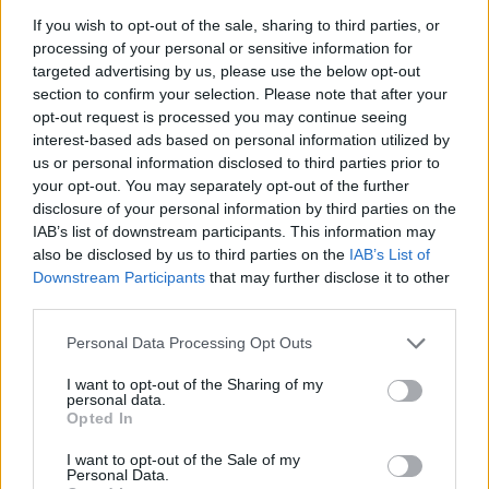
открития космос
If you wish to opt-out of the sale, sharing to third parties, or
07.08.2026 / 15:00
processing of your personal or sensitive information for
targeted advertising by us, please use the below opt-out
section to confirm your selection. Please note that after your
opt-out request is processed you may continue seeing
interest-based ads based on personal information utilized by
us or personal information disclosed to third parties prior to
your opt-out. You may separately opt-out of the further
disclosure of your personal information by third parties on the
IAB’s list of downstream participants. This information may
also be disclosed by us to third parties on the
IAB’s List of
Downstream Participants
that may further disclose it to other
third parties.
Personal Data Processing Opt Outs
Франция ще забрани рекламните
I want to opt-out of the Sharing of my
обаждания без съгласието на
personal data.
Opted In
абонатите от 11 август
I want to opt-out of the Sale of my
07.08.2026 / 14:30
Personal Data.