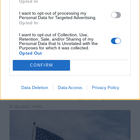
Opted In
I want to opt-out of processing my
Personal Data for Targeted Advertising.
Opted In
I want to opt-out of Collection, Use,
Retention, Sale, and/or Sharing of my
Personal Data that Is Unrelated with the
Purposes for which it was collected.
Opted Out
CONFIRM
Data Deletion
Data Access
Privacy Policy
Хирошима призова за мир и
недопускане на нова ядрена трагедия
07.08.2026 / 14:00