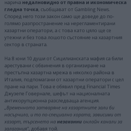
нарича
недалновидно от правна и икономическа
гледна точка
, съобщават от Gambling News.
Според него този закон само ще доведе до по-
голямо разпространение на нерегламентирани
хазартни оператори, а с това като цяло ще се
утежни и без това лошото състояние на хазартния
сектор в страната.
На 8 юни 10 души от Сицилианската мафия са били
арестувани с обвинения в организиране на
престъпна хазартна мрежа в няколко района в
Италия, подпомагани от хазартни оператори с цел
пране на пари. Това е обявил пред Financial Times
Джузепе Говернале, шефът на националната
антикорупционна разследваща агенция.
„Временното затваряне на хазартните зали би
насърчило, и то по-специално хората, зависими от
хазарт, търсенето на
незаконни
онлайн канали за
залагания"
, добавя той.