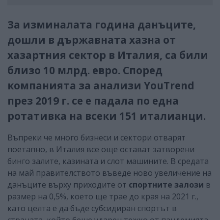
За изминалата година данъците,
дошли в държавната хазна от
хазартния сектор в Италия, са били
близо 10 млрд. евро. Според
компанията за анализи YouTrend
през 2019 г. се е падала по една
ротативка на всеки 151 италианци.
Въпреки че много бизнеси и сектори отварят
поетапно, в Италия все още остават затворени
бинго залите, казината и слот машините. В средата
на май правителството въведе ново увеличение на
данъците върху приходите от
спортните залози
в
размер на 0,5%, което ще трае до края на 2021 г.,
като целта е да бъде субсидиран спортът в
страната, който беше ударен тежко от пандемията.