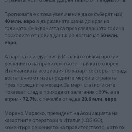
Прогнозата е с това увеличение да се съберат над
40 млн. евро
в държавната хазна до края на
годината. Очакванията са през следващата година
приходите от новия данък да достигнат
50 млн.
евро
.
Хазартната индустрия в Италия се обяви против
решението на правителството, тъй като според
Италианската асоциация по хазарт секторът страда
достатъчно от извънредните мерки в страната
през последните месеци. За март статистиките
показват спад в прихода от залагания с 60%, а за
април -
72,7%,
с печалба от едва
20,6 млн. евро
.
Морено Мараско, президент на Асоциацията на
хазартните оператори в Италия (LOGIGO),
коментира решението на правителството, като го