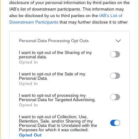
disclosure of your personal information by third parties on the
IAB’s list of downstream participants. This information may
Белият дом спира проекти за
also be disclosed by us to third parties on the
IAB’s List of
възобновяема енергия в САЩ
Downstream Participants
that may further disclose it to other
third parties.
07.08.2026 / 18:00
Personal Data Processing Opt Outs
I want to opt-out of the Sharing of my
personal data.
Opted In
I want to opt-out of the Sale of my
Personal Data.
Opted In
I want to opt-out of processing my
Personal Data for Targeted Advertising.
Opted In
I want to opt-out of Collection, Use,
Retention, Sale, and/or Sharing of my
Personal Data that Is Unrelated with the
Русия започна да внася петролни
Purposes for which it was collected.
Opted Out
продукти от Южна Корея.