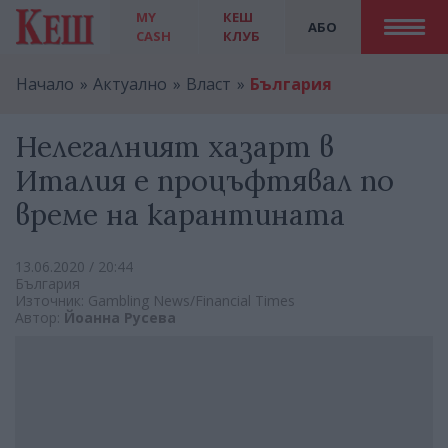
MY
КЕШ
АБО
CASH
КЛУБ
Начало
Актуално
Власт
България
Нелегалният хазарт в
Италия е процъфтявал по
време на карантината
13.06.2020 / 20:44
България
Източник: Gambling News/Financial Times
Автор:
Йоанна Русева