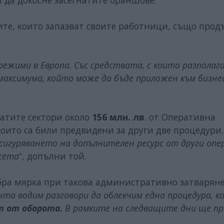
и да докосне засегнатите браншове.
ите, които запазват своите работници, също про
режими в Европа. Със средствата, с които разполаг
максимума, който може да бъде приложен към бизне
атите сектори около
156 млн. лв
. от Оперативна
оито са били предвидени за други две процедури.
сигуряването на допълнителен ресурс от други оп
джета
“, допълни той.
бра мярка при такова административно затваряне 
нта водим разговори да облекчим една процедура, к
т от оборота.
В рамките на следващите дни ще п
.