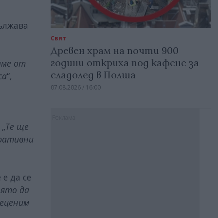
дължава
Свят
Древен храм на почти 900
години откриха под кафене за
аме от
сладолед в Полша
са
“,
07.08.2026 / 16:00
Реклама
 „
Те ще
еративни
е да се
оято да
реценим