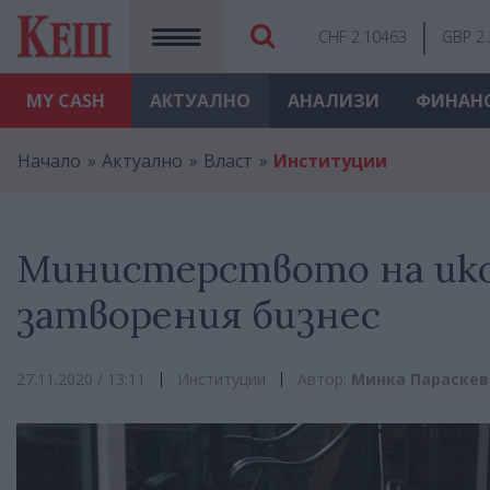
CHF 2.10463
GBP 2
MY
CASH
АКТУАЛНО
АНАЛИЗИ
ФИНАН
Начало
Актуално
Власт
Институции
Министерството на ико
затворения бизнес
27.11.2020 / 13:11
Институции
Автор:
Mинка Параскев