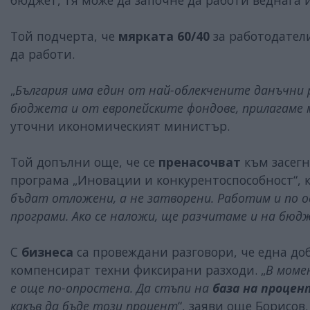
бюджет, тя може да започне да работи веднага 
Той подчерта, че
мярката 60/40
за работодател
да работи.
„
България има един от най-облекчените данъчни 
бюджета и от европейските фондове, прилагаме 
уточни икономическият министър.
Той допълни още, че се
пренасочват
към засегн
програма „Иновации и конкурентоспособност“, к
бъдат отложени, а не затворени. Работим и по о
програми. Ако се наложи, ще разчитаме и на бю
С
бизнеса
са провеждани разговори, че една до
компенсират техни фиксирани разходи. „
В моме
е още по-опростена. Да стъпи на
база на процен
какъв да бъде този процент
“, заяви още Борисов