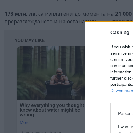
173 млн. лв
. са изплатени до момента на
21 00
преразглеждането и на останалите 6000 проекта
Cash.bg 
If you wish 
sensitive in
confirm you
continue se
information 
further disc
participants
Downstream 
Persona
I want t