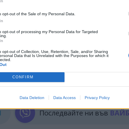
In
o opt-out of the Sale of my Personal Data.
In
to opt-out of processing my Personal Data for Targeted
ing.
In
o opt-out of Collection, Use, Retention, Sale, and/or Sharing
ersonal Data that Is Unrelated with the Purposes for which it
lected.
Out
ИЧКИ НОВИНИ »
CONFIRM
Data Deletion
Data Access
Privacy Policy
М
Последвайте ни във
ВАЙ