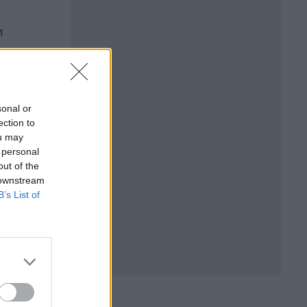
и
sonal or
ection to
ou may
 personal
out of the
 downstream
B’s List of