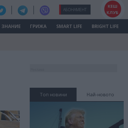
КЕШ
АБО
НАМЕНТ
КЛУБ
ЗНАНИЕ
ГРИЖА
SMART LIFE
BRIGHT LIFE
а
Реклама
Топ новини
Най-новото