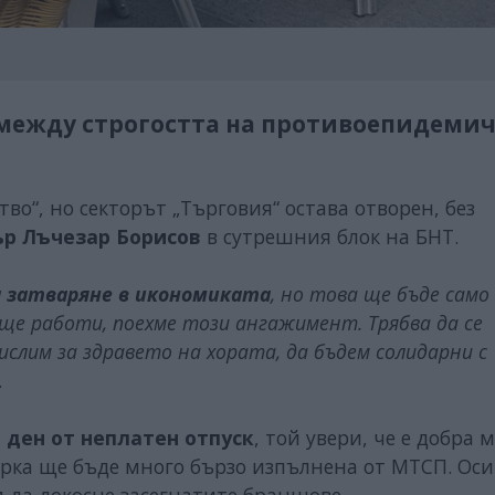
 между строгостта на противоепидеми
во“, но секторът „Търговия“ остава отворен, без
ър Лъчезар Борисов
в сутрешния блок на БНТ.
а затваряне в икономиката
, но това ще бъде само
 ще работи, поехме този ангажимент. Трябва да се
слим за здравето на хората, да бъдем солидарни с
.
 ден от неплатен отпуск
, той увери, че е добра 
рка ще бъде много бързо изпълнена от МТСП. Оси