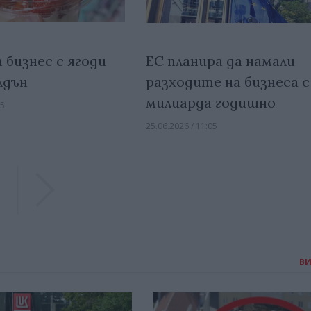
 бизнес с ягоди
ЕС планира да намали
лдън
разходите на бизнеса с
милиарда годишно
15
25.06.2026 / 11:05
Previous
Previous
В