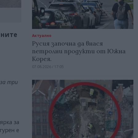
чните
Актуално
Русия започна да внася
петролни продукти от Южна
Корея.
07.08.2026 / 17:05
 за три
мярка за
гурен е