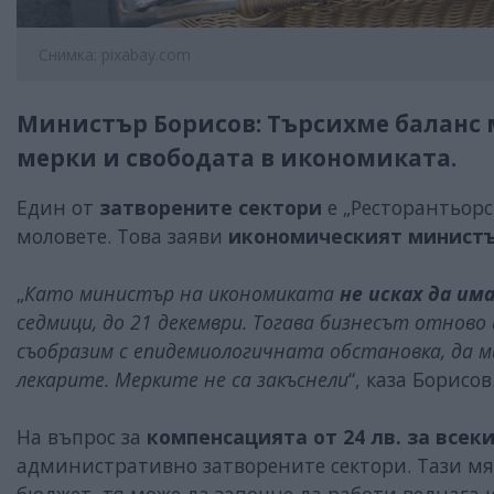
Снимка: pixabay.com
Министър Борисов: Търсихме баланс
мерки и свободата в икономиката.
Един от
затворените сектори
е „Ресторантьорст
моловете. Това заяви
икономическият минист
„
Като министър на икономиката
не исках да им
седмици, до 21 декември. Тогава бизнесът отново
съобразим с епидемиологичната обстановка, да ми
лекарите. Мерките не са закъснели
“, каза Борисов
На въпрос за
компенсацията от 24 лв. за всеки
административно затворените сектори. Тази мя