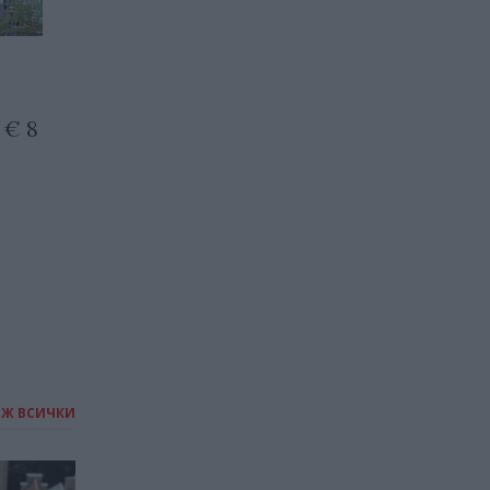
Позиция на АТНС: На тихо
и без дебат депутати
 € 8
решават какво са високи
цени
14.05.2026 / 09:30
ИЖ ВСИЧКИ