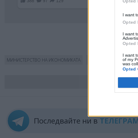
Opted 
I want t
Opted 
I want 
Advertis
Opted 
I want t
of my P
МИНИСТЕРСТВО НА ИКОНОМИКАТА
ПОМОЩ
БИЗНЕС
was col
Opted 
ВС
Последвайте ни в
ТЕЛЕГРА