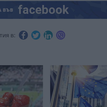
facebook
А
ВЪВ
тия в: