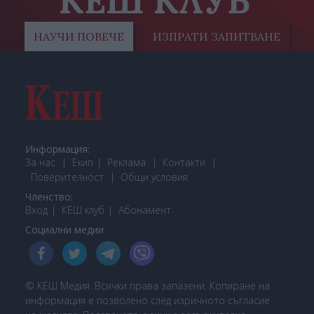
КЕШ КЛУБ
НАУЧИ ПОВЕЧЕ
ИЗПРАТИ ЗАПИТВАНЕ
Информация:
За нас
Екип
Реклама
Контакти
Поверителност
Общи условия
Членство:
Вход
КЕШ клуб
Або
намент
Социални медии
© КЕШ Медия. Всички права запазени. Копиране на
информация е позволено след изричното съгласие