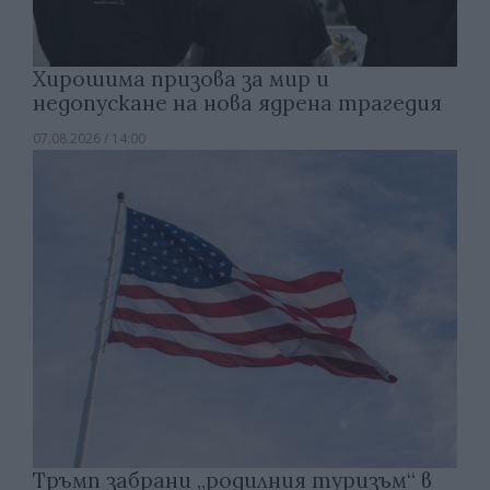
Хирошима призова за мир и
недопускане на нова ядрена трагедия
07.08.2026 / 14:00
Тръмп забрани „родилния туризъм“ в