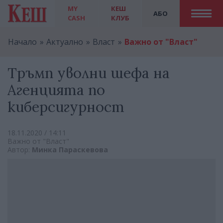
MY
КЕШ
АБО
CASH
КЛУБ
Начало
Актуално
Власт
Важно от "Власт"
Тръмп уволни шефа на
Агенцията по
киберсигурност
18.11.2020 / 14:11
Важно от "Власт"
Автор:
Mинка Параскевова