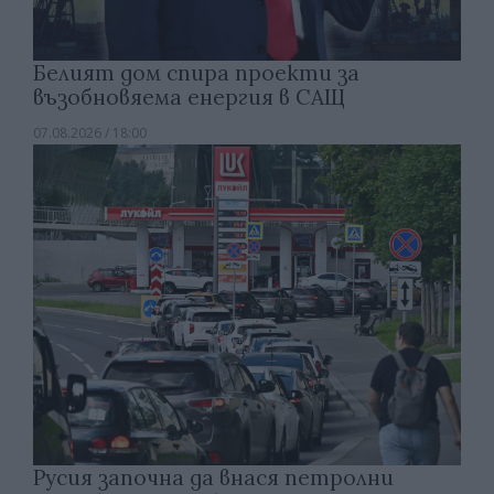
Белият дом спира проекти за
възобновяема енергия в САЩ
07.08.2026 / 18:00
Русия започна да внася петролни