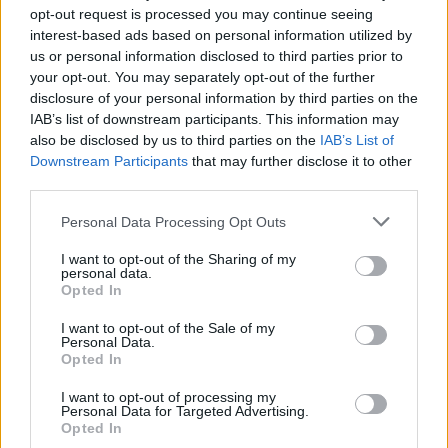
opt-out request is processed you may continue seeing
interest-based ads based on personal information utilized by
us or personal information disclosed to third parties prior to
your opt-out. You may separately opt-out of the further
disclosure of your personal information by third parties on the
IAB’s list of downstream participants. This information may
also be disclosed by us to third parties on the
IAB’s List of
Downstream Participants
that may further disclose it to other
third parties.
Астронавти на NASA излязоха в
Personal Data Processing Opt Outs
открития космос
I want to opt-out of the Sharing of my
07.08.2026 / 15:00
personal data.
Opted In
I want to opt-out of the Sale of my
Personal Data.
Opted In
I want to opt-out of processing my
Personal Data for Targeted Advertising.
Opted In