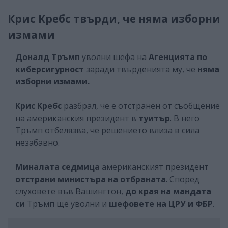
Крис Кребс твърди, че няма изборни
измами
Доналд Тръмп
уволни шефа на
Агенцията по
киберсигурност
заради твърденията му, че
няма
изборни измами.
Крис Кребс
разбрал, че е отстранен от съобщение
на американския президент в
туитър
. В него
Тръмп отбелязва, че решението влиза в сила
незабавно.
Миналата седмица
американският президент
отстрани министъра на отбраната
. Според
слуховете във Вашингтон,
до края на мандата
си
Тръмп ще уволни и
шефовете на ЦРУ и ФБР
.