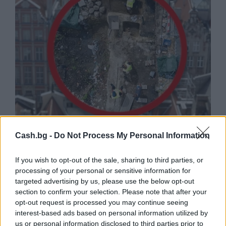
Древен храм на почти 900 години
Cash.bg -
Do Not Process My Personal Information
откриха под кафене за сладолед в
Полша
If you wish to opt-out of the sale, sharing to third parties, or
07.08.2026 / 16:00
processing of your personal or sensitive information for
targeted advertising by us, please use the below opt-out
section to confirm your selection. Please note that after your
opt-out request is processed you may continue seeing
interest-based ads based on personal information utilized by
us or personal information disclosed to third parties prior to