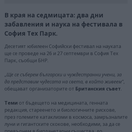
В края на седмицата: два дни
забавления и наука на фестивала в
София Тех Парк.
Десетият юбилеен Софийски фестивал на науката
ще се проведе на 26 и 27 септември в София Тех
Парк, съобщи БНР.
„
Ще се съберем български и чуждестранни учени, за
да представим чудесата на света, в който живеем"
,
обещават организаторите от
Британския съвет
.
Теми
от бъдещето на медицината, генната
редакция, стареенето и биологичните рискове,
през големите катаклизми в космоса, замръзналите
луни и гигантските скокове, необходими, за да се
превърнем в бипланетарни същества, до