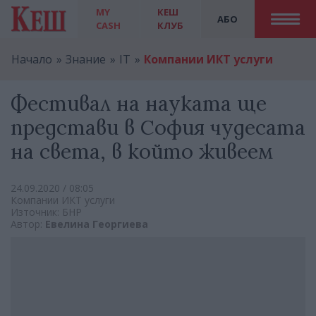
MY
КЕШ
АБО
CASH
КЛУБ
Начало
Знание
IT
Компании ИКТ услуги
Фестивал на науката ще
представи в София чудесата
на света, в който живеем
24.09.2020 / 08:05
Компании ИКТ услуги
Източник: БНР
Автор:
Евелина Георгиева