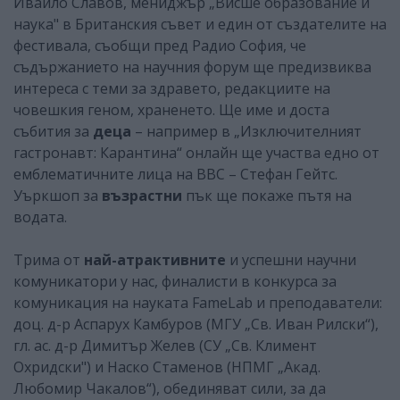
Ивайло Славов, мениджър „Висше образование и
наука" в Британския съвет и един от създателите на
фестивала, съобщи пред Радио София, че
съдържанието на научния форум ще предизвиква
интереса с теми за здравето, редакциите на
човешкия геном, храненето. Ще име и доста
събития за
деца
– например в „Изключителният
гастронавт: Карантина“ онлайн ще участва едно от
емблематичните лица на BBC – Стефан Гейтс.
Уъркшоп за
възрастни
пък ще покаже пътя на
водата.
Трима от
най-атрактивните
и успешни научни
комуникатори у нас, финалисти в конкурса за
комуникация на науката FameLab и преподаватели:
доц. д-р Аспарух Камбуров (МГУ „Св. Иван Рилски“),
гл. ас. д-р Димитър Желев (СУ „Св. Климент
Охридски") и Наско Стаменов (НПМГ „Акад.
Любомир Чакалов“), обединяват сили, за да