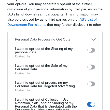
your opt-out. You may separately opt-out of the further
disclosure of your personal information by third parties on the
IAB’s list of downstream participants. This information may
also be disclosed by us to third parties on the
IAB’s List of
Downstream Participants
that may further disclose it to other
third parties.
Personal Data Processing Opt Outs
Изкуствен интелект за първи път
I want to opt-out of the Sharing of my
personal data.
създаде нови жизнеспособни вируси
Opted In
07.08.2026 / 15:30
I want to opt-out of the Sale of my
Personal Data.
Opted In
I want to opt-out of processing my
Personal Data for Targeted Advertising.
Opted In
I want to opt-out of Collection, Use,
Retention, Sale, and/or Sharing of my
Personal Data that Is Unrelated with the
Purposes for which it was collected.