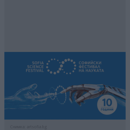
Снимка: artsofia.bg