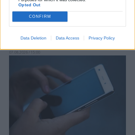
Opted Out
CONFIRM
Астронавти на NASA излязоха в
Data Deletion
Data Access
Privacy Policy
открития космос
07.08.2026 / 15:00