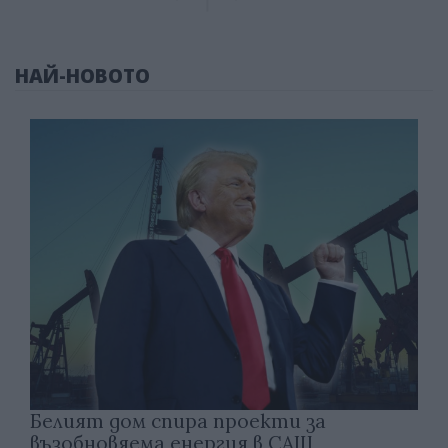
НАЙ-НОВОТО
Белият дом спира проекти за
възобновяема енергия в САЩ