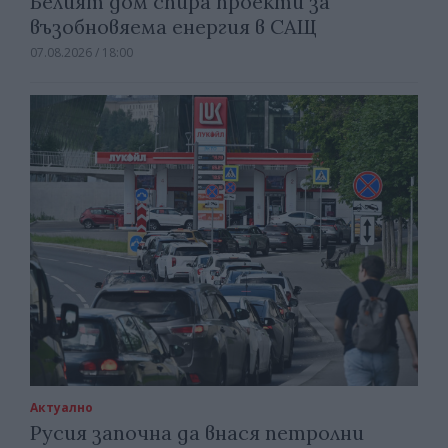
Белият дом спира проекти за
възобновяема енергия в САЩ
07.08.2026 / 18:00
Актуално
Русия започна да внася петролни