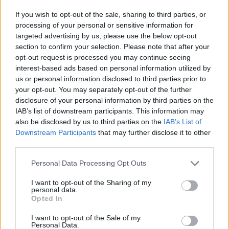
If you wish to opt-out of the sale, sharing to third parties, or
processing of your personal or sensitive information for
targeted advertising by us, please use the below opt-out
Изкуствен интелект за първи път
section to confirm your selection. Please note that after your
създаде нови жизнеспособни вируси
opt-out request is processed you may continue seeing
07.08.2026 / 15:30
interest-based ads based on personal information utilized by
us or personal information disclosed to third parties prior to
your opt-out. You may separately opt-out of the further
disclosure of your personal information by third parties on the
IAB’s list of downstream participants. This information may
also be disclosed by us to third parties on the
IAB’s List of
Downstream Participants
that may further disclose it to other
third parties.
Personal Data Processing Opt Outs
I want to opt-out of the Sharing of my
personal data.
Opted In
I want to opt-out of the Sale of my
Personal Data.
Астронавти на NASA излязоха в