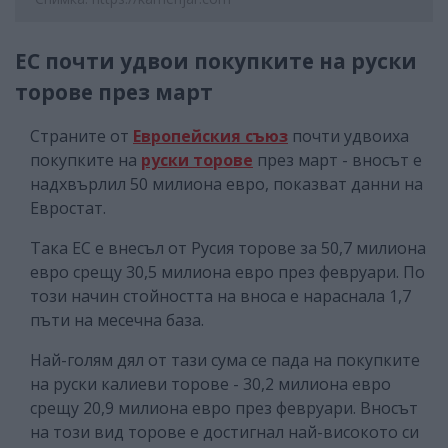
ЕС почти удвои покупките на руски
торове през март
Страните от
Европейския съюз
почти удвоиха
покупките на
руски торове
през март - вносът е
надхвърлил 50 милиона евро, показват данни на
Евростат.
Така ЕС е внесъл от Русия торове за 50,7 милиона
евро срещу 30,5 милиона евро през февруари. По
този начин стойността на вноса е нараснала 1,7
пъти на месечна база.
Най-голям дял от тази сума се пада на покупките
на руски калиеви торове - 30,2 милиона евро
срещу 20,9 милиона евро през февруари. Вносът
на този вид торове е достигнал най-високото си