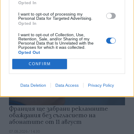
Opted In
открития космос
I want to opt-out of processing my
07.08.2026 / 15:00
Personal Data for Targeted Advertising.
Opted In
I want to opt-out of Collection, Use,
Retention, Sale, and/or Sharing of my
Personal Data that Is Unrelated with the
Purposes for which it was collected.
Opted Out
CONFIRM
Data Deletion
Data Access
Privacy Policy
Франция ще забрани рекламните
обаждания без съгласието на
абонатите от 11 август
07.08.2026 / 14:30