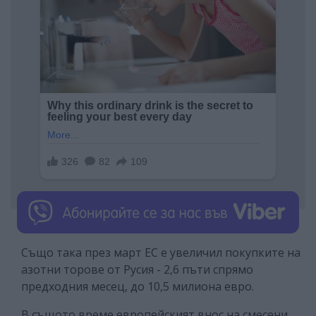
Също така през март ЕС е увеличил покупките на
азотни торове от Русия - 2,6 пъти спрямо
предходния месец, до 10,5 милиона евро.
В същото време европейският внос на смесени