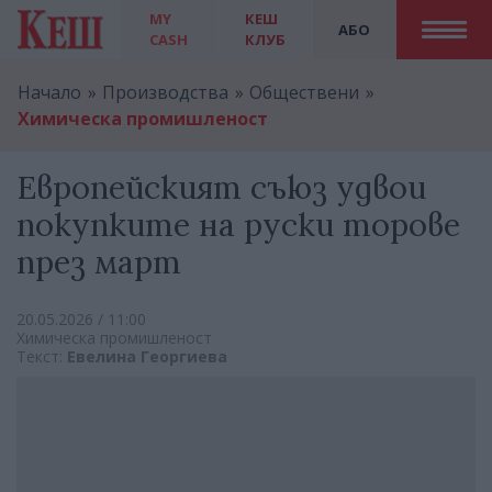
MY
КЕШ
АБО
CASH
КЛУБ
Начало
Производства
Обществени
Химическа промишленост
Европейският съюз удвои
покупките на руски торове
през март
20.05.2026 / 11:00
Химическа промишленост
Текст:
Евелина Георгиева