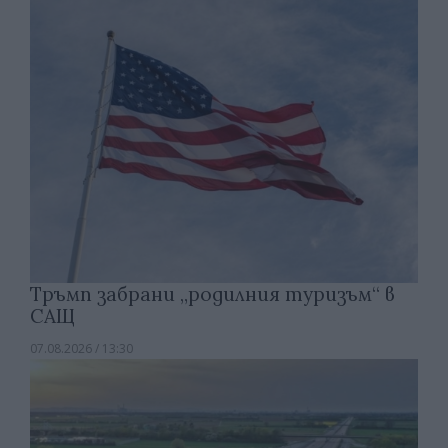
Тръмп забрани „родилния туризъм“ в
САЩ
07.08.2026 / 13:30