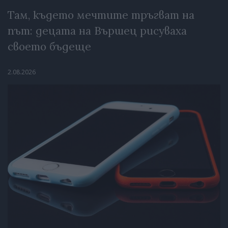
Там, където мечтите тръгват на
път: децата на Вършец рисуваха
своето бъдеще
2.08.2026