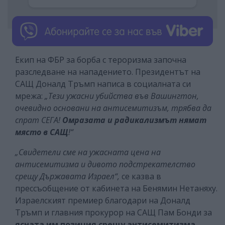
Екип на ФБР за борба с тероризма започна
разследване на нападението. Президентът на
САЩ Доналд Тръмп написа в социалната си
мрежа:
„Тези ужасни убийства във Вашингтон,
очевидно основани на антисемитизъм, трябва да
спрат СЕГА!
Омразата и радикализмът нямат
място в САЩ
!“
„Свидетели сме на ужасната цена на
антисемитизма и дивото подстрекателство
срещу Държавата Израел“,
се казва в
прессъобщение от кабинета на Бенямин Нетаняху.
Израелският премиер благодари на Доналд
Тръмп и главния прокурор на САЩ Пам Бонди за
ясната им позиция срещу антисемитизма.