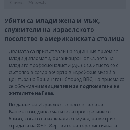
Снимка: i24news.tv
Убити са млади жена и мъж,
служители на Израелското
посолство в американската столица
Двамата са присъствали на годишния прием за
млади дипломати, организиран от Съвета на
младите професионалисти (AJC). Събитието се е
състояло в сряда вечерта в Еврейския музей в
центъра на Вашингтон. Според ВВС, на приема са
се обсъждани
инициативи за подпомагане на
жителите на Газа
.
По данни на Израелското посолство във
Вашингтон, дипломатите са простреляни от
близо, когато са излизали от музея, на метри от
сградата на ФБР. Жертвите на терористичната