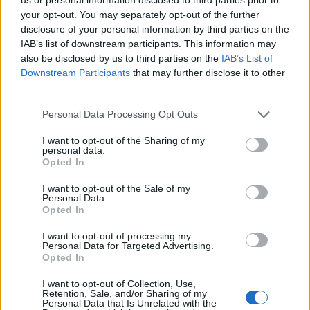
your opt-out. You may separately opt-out of the further
disclosure of your personal information by third parties on the
IAB’s list of downstream participants. This information may
also be disclosed by us to third parties on the
IAB’s List of
Downstream Participants
that may further disclose it to other
third parties.
Изкуствен интелект за първи път
Personal Data Processing Opt Outs
създаде нови жизнеспособни вируси
07.08.2026 / 15:30
I want to opt-out of the Sharing of my
personal data.
Opted In
I want to opt-out of the Sale of my
Personal Data.
Opted In
I want to opt-out of processing my
Personal Data for Targeted Advertising.
Opted In
I want to opt-out of Collection, Use,
Retention, Sale, and/or Sharing of my
Personal Data that Is Unrelated with the