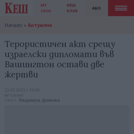
MY
КЕШ
АБО
CASH
КЛУБ
Начало
Актуално
Терористичен акт срещу
израелски дипломати във
Вашингтон остави две
жертви
22.05.2025 / 10:00
Актуално
Текст:
Людмила Димова