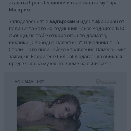
атака са Ярон Лешински и годеницата му Сара
Милгрим.
Заподозреният е
задържан
и идентифициран от
полицията като 30-годишния Елиас Родригес. NBC
съобщи, че той е открил огън по двамата,
викайки „Свободна Палестина“. Началникът на
Столичното полицейско управление Памела Смит
заяви, че Родригес е бил наблюдаван да обикаля
пред входа на музея по време на събитието.