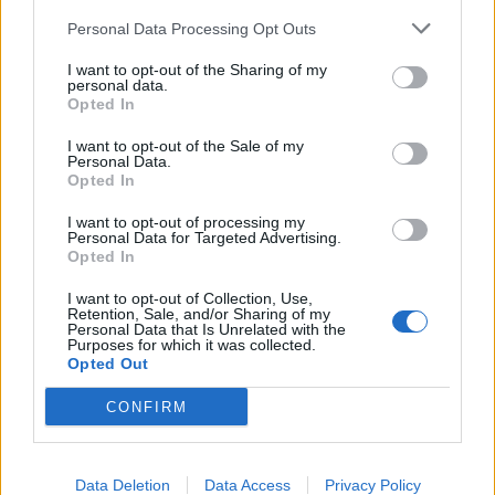
Personal Data Processing Opt Outs
I want to opt-out of the Sharing of my
personal data.
Opted In
I want to opt-out of the Sale of my
Personal Data.
Opted In
I want to opt-out of processing my
Personal Data for Targeted Advertising.
Opted In
Русия започна да внася петролни
продукти от Южна Корея.
I want to opt-out of Collection, Use,
Retention, Sale, and/or Sharing of my
07.08.2026 / 17:05
Personal Data that Is Unrelated with the
Purposes for which it was collected.
Opted Out
CONFIRM
Data Deletion
Data Access
Privacy Policy