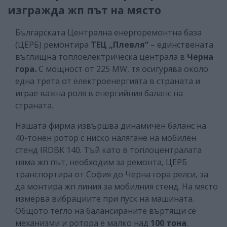
изгражда жп път на място
Българската Централна енергоремонтна база
(ЦЕРБ) ремонтира
ТЕЦ „Плевля“
– единствената
въглищна топлоелектрическа централа в
Черна
гора.
С мощност от 225 MW, тя осигурява около
една трета от електроенергията в страната и
играе важна роля в енергийния баланс на
страната.
Нашата фирма извършва динамичен баланс на
40-тонен ротор с ниско налягане на мобилен
стенд IRDBK 140. Тъй като в топлоцентралата
няма жп път, необходим за ремонта, ЦЕРБ
транспортира от София до Черна гора релси, за
да монтира жп линия за мобилния стенд. На място
измерва вибрациите при пуск на машината.
Общото тегло на балансираните въртящи се
механизми и ротора е малко над
100 тона
.