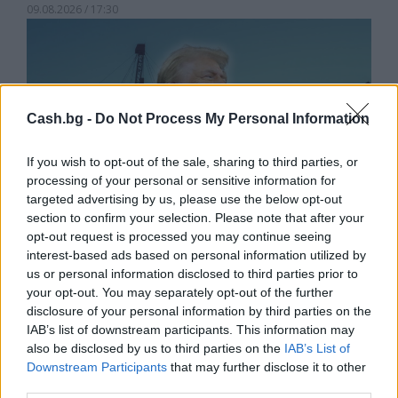
09.08.2026 / 17:30
Cash.bg -
Do Not Process My Personal Information
If you wish to opt-out of the sale, sharing to third parties, or
processing of your personal or sensitive information for
targeted advertising by us, please use the below opt-out
section to confirm your selection. Please note that after your
opt-out request is processed you may continue seeing
interest-based ads based on personal information utilized by
us or personal information disclosed to third parties prior to
Белият дом спира проекти за
your opt-out. You may separately opt-out of the further
възобновяема енергия в САЩ
disclosure of your personal information by third parties on the
IAB’s list of downstream participants. This information may
07.08.2026 / 18:00
also be disclosed by us to third parties on the
IAB’s List of
Downstream Participants
that may further disclose it to other
third parties.