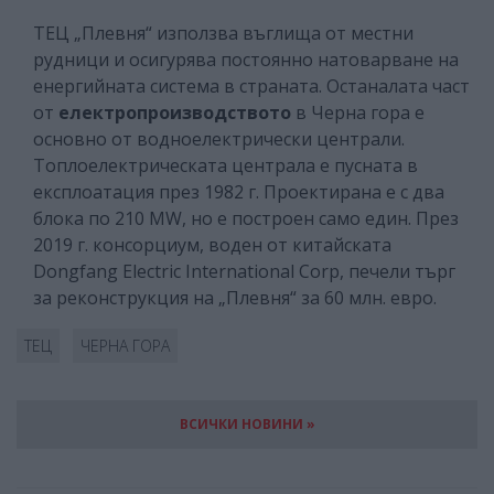
ТЕЦ „Плевня“ използва въглища от местни
рудници и осигурява постоянно натоварване на
енергийната система в страната. Останалата част
от
електропроизводството
в Черна гора е
основно от водноелектрически централи.
Топлоелектрическата централа е пусната в
експлоатация през 1982 г. Проектирана е с два
блока по 210 MW, но е построен само един. През
2019 г. консорциум, воден от китайската
Dongfang Electric International Corp, печели търг
за реконструкция на „Плевня“ за 60 млн. евро.
ТЕЦ
ЧЕРНА ГОРА
ВСИЧКИ НОВИНИ »