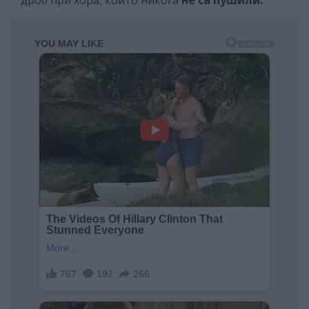
дроб при хора, които никога
не са пушили.