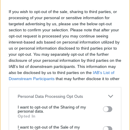
If you wish to opt-out of the sale, sharing to third parties, or
processing of your personal or sensitive information for
targeted advertising by us, please use the below opt-out
section to confirm your selection. Please note that after your
opt-out request is processed you may continue seeing
Природен газ от Кипър ще потече към
interest-based ads based on personal information utilized by
us or personal information disclosed to third parties prior to
Европа през 2028 година
your opt-out. You may separately opt-out of the further
09.08.2026 / 17:30
disclosure of your personal information by third parties on the
IAB’s list of downstream participants. This information may
also be disclosed by us to third parties on the
IAB’s List of
Downstream Participants
that may further disclose it to other
third parties.
Personal Data Processing Opt Outs
I want to opt-out of the Sharing of my
personal data.
Opted In
I want to opt-out of the Sale of my