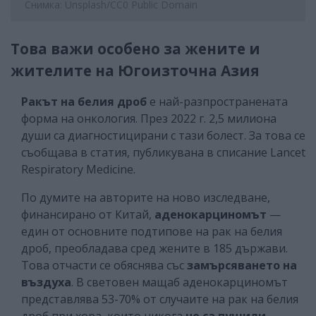
Снимка: Unsplash/CC0 Public Domain
Това важи особено за жените и
жителите на Югоизточна Азия
Ракът на белия дроб
е най-разпространената
форма на онкология. През 2022 г. 2,5 милиона
души са диагностицирани с тази болест. За това се
съобщава в статия, публикувана в списание Lancet
Respiratory Medicine.
По думите на авторите на ново изследване,
финансирано от Китай,
аденокарциномът
—
един от основните подтипове на рак на белия
дроб, преобладава сред жените в 185 държави.
Това отчасти се обяснява със
замърсяването на
въздуха
. В световен мащаб аденокарциномът
представлява 53-70% от случаите на рак на белия