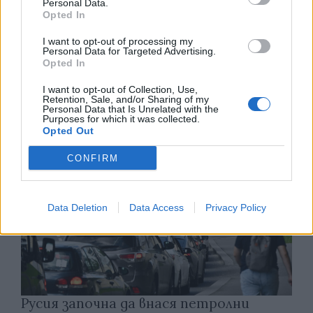
Personal Data.
Opted In
I want to opt-out of processing my
Белият дом спира проекти за
Personal Data for Targeted Advertising.
възобновяема енергия в САЩ
Opted In
07.08.2026 / 18:00
I want to opt-out of Collection, Use,
Retention, Sale, and/or Sharing of my
Personal Data that Is Unrelated with the
Purposes for which it was collected.
Opted Out
CONFIRM
Data Deletion
Data Access
Privacy Policy
Русия започна да внася петролни