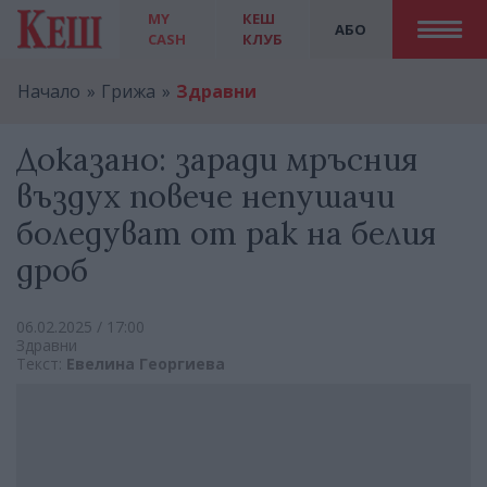
MY
КЕШ
АБО
CASH
КЛУБ
Начало
Грижа
Здравни
Доказано: заради мръсния
въздух повече непушачи
боледуват от рак на белия
дроб
06.02.2025 / 17:00
Здравни
Текст:
Евелина Георгиева