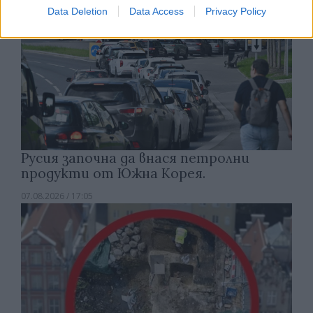
Data Deletion
Data Access
Privacy Policy
Русия започна да внася петролни
продукти от Южна Корея.
07.08.2026 / 17:05