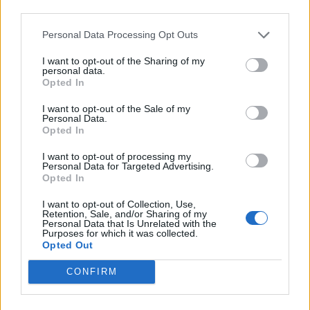
third parties.
Personal Data Processing Opt Outs
I want to opt-out of the Sharing of my
personal data.
Opted In
I want to opt-out of the Sale of my
Personal Data.
Opted In
I want to opt-out of processing my
Personal Data for Targeted Advertising.
Opted In
I want to opt-out of Collection, Use,
Белият дом спира проекти за
Retention, Sale, and/or Sharing of my
Personal Data that Is Unrelated with the
възобновяема енергия в САЩ
Purposes for which it was collected.
Opted Out
07.08.2026 / 18:00
CONFIRM