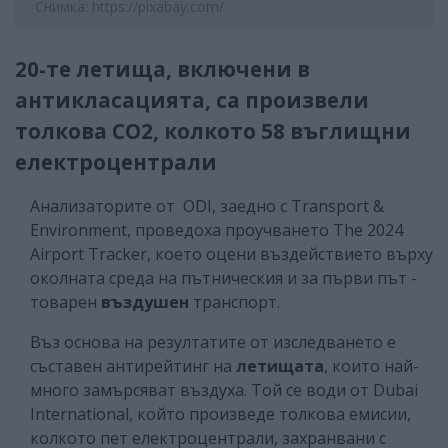
Снимка: https://pixabay.com/
20-те летища, включени в
антикласацията, са произвели
толкова CO2, колкото 58 въглищни
електроцентрали
Анализаторите от ODI, заедно с Transport &
Environment, проведоха проучването The 2024
Airport Tracker, което оцени въздействието върху
околната среда на пътническия и за първи път -
товарен
въздушен
транспорт.
Въз основа на резултатите от изследването е
съставен антирейтинг на
летищата
, които най-
много замърсяват въздуха. Той се води от Dubai
International, който произведе толкова емисии,
колкото пет електроцентрали, захранвани с