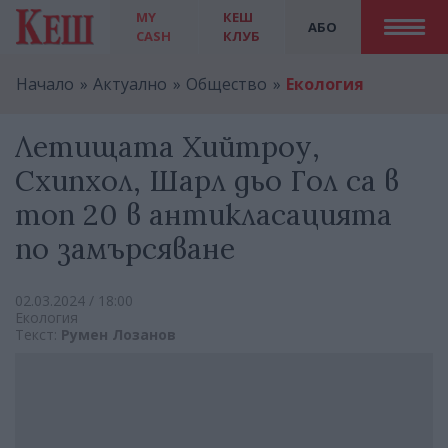
MY
КЕШ
АБО
CASH
КЛУБ
Начало
Актуално
Общество
Екология
Летищата Хийтроу,
Схипхол, Шарл дьо Гол са в
топ 20 в антикласацията
по замърсяване
02.03.2024 / 18:00
Екология
Текст:
Румен Лозанов