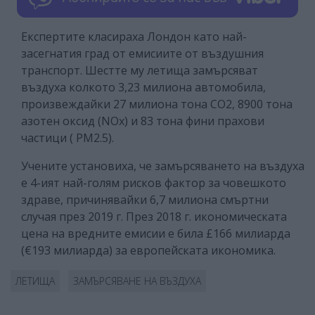
Експертите класираха Лондон като най-
засегнатия град от емисиите от въздушния
транспорт. Шестте му летища замърсяват
въздуха колкото 3,23 милиона автомобила,
произвеждайки 27 милиона тона CO2, 8900 тона
азотен оксид (NOx) и 83 тона фини прахови
частици ( PM2.5).
Учените установиха, че замърсяването на въздуха
е 4-ият най-голям рисков фактор за човешкото
здраве, причинявайки 6,7 милиона смъртни
случая през 2019 г. През 2018 г. икономическата
цена на вредните емисии е била £166 милиарда
(€193 милиарда) за европейската икономика.
ЛЕТИЩА
ЗАМЪРСЯВАНЕ НА ВЪЗДУХА