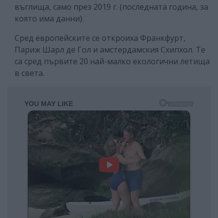
въглища, само през 2019 г. (последната година, за
която има данни).
Сред европейските се откроиха Франкфурт,
Париж Шарл де Гол и амстердамския Схипхол. Те
са сред първите 20 най-малко екологични летища
в света.