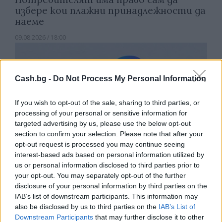
избере кои плажни принадлежности да
наеме
09.08.2026 / 18:00
Cash.bg -
Do Not Process My Personal Information
If you wish to opt-out of the sale, sharing to third parties, or
processing of your personal or sensitive information for
targeted advertising by us, please use the below opt-out
section to confirm your selection. Please note that after your
opt-out request is processed you may continue seeing
interest-based ads based on personal information utilized by
us or personal information disclosed to third parties prior to
your opt-out. You may separately opt-out of the further
disclosure of your personal information by third parties on the
Природен газ от Кипър ще потече към
IAB’s list of downstream participants. This information may
Европа през 2028 година
also be disclosed by us to third parties on the
IAB’s List of
Downstream Participants
that may further disclose it to other
09.08.2026 / 17:30