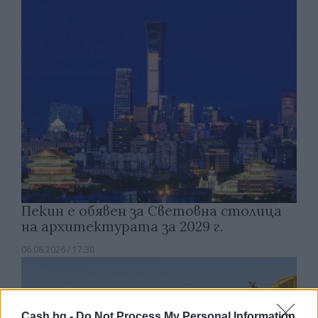
Пекин е обявен за Световна столица
на архитектурата за 2029 г.
06.08.2026 / 17:30
Cash.bg -
Do Not Process My Personal Information