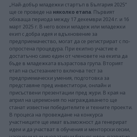
„Най-добър младежки стартъп в България 2025“
ще се проведе на
няколко етапа
. Първият
обхваща периода между 17 декември 2024 г. и 16
март 2025 г. В него всеки младеж или младежки
екип с добра идея и вдъхновение за
предприемачество, могат да се регистрират с по-
опростена процедура. При екипно участие е
достатъчно само един от членовете на екипа да
бъде в младежката възрастова група. Вторият
етап на състезанието включва тест за
предприемачески умения, подготовка за
представяне пред инвеститори, онлайн и
присъствени презентации пред жури. В края на
април на церемония по награждаването ще
станат известни победителите и техните проекти.
В процеса на провеждане на конкурса
участниците ще имат възможност да генерират
идеи и да участват в обучения и менторски сесии,
насочени към иновативни бизнес идеи, развитие