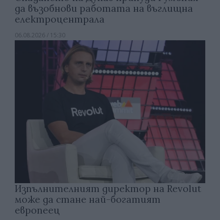
да възобнови работата на въглищна
електроцентрала
06.08.2026 / 15:30
Изпълнителният директор на Revolut
може да стане най-богатият
европеец