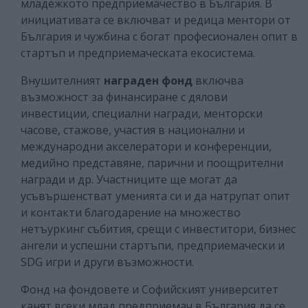
младежкото предприемачество в България. В
инициативата се включват и редица ментори от
България и чужбина с богат професионален опит в
стартъп и предприемаческата екосистема.
Внушителният
награден фонд
включва
възможност за финансиране с дялови
инвестиции, специални награди, менторски
часове, стажове, участия в национални и
международни акселератори и конференции,
медийно представяне, парични и поощрителни
награди и др. Участниците ще могат да
усъвършенстват уменията си и да натрупат опит
и контакти благодарение на множество
нетъуркинг събития, срещи с инвеститори, бизнес
ангели и успешни стартъпи, предприемачески и
SDG игри и други възможности.
Фонд на фондовете и Софийският университет
канят всеки млад предприемач в България да се