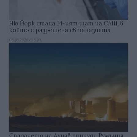
Ню Йорк стана 14-ият щат на САЩ, в
който е разрешена евтаназията
06.08.2026 / 16:00
Спадането на Дунав принуди Румъния