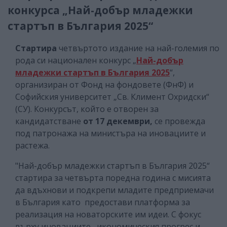
конкурса „Най-добър младежки
стартъп в България 2025“
Стартира
четвъртото издание на най-големия по
рода си национален конкурс „
Най-добър
младежки стартъп в България 2025
“,
организиран от Фонд на фондовете (ФнФ) и
Софийския университет „Св. Климент Охридски“
(СУ). Конкурсът, който е отворен за
кандидатстване
от 17 декември,
се провежда
под патронажа на министъра на иновациите и
растежа.
"Най-добър младежки стартъп в България 2025“
стартира за четвърта поредна година с мисията
да вдъхнови и подкрепи младите предприемачи
в България като предостави платформа за
реализация на новаторските им идеи. С фокус
върху иновациите, икономическия прогрес и