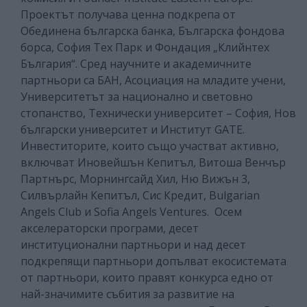
Проектът получава ценна подкрепа от
Обединена българска банка, Българска фондова
борса, София Тех Парк и Фондация „Клийнтех
България“. Сред научните и академичните
партньори са БАН, Асоциация на младите учени,
Университетът за национално и световно
стопанство, Технически университет – София, Нов
български университет и Институт GATE.
Инвеститорите, които също участват активно,
включват Иновейшън Кепитъл, Витоша Венчър
Партнърс, Морнингсайд Хил, Ню Вижън 3,
Силвърлайн Кепитъл, Сис Кредит, Bulgarian
Angels Club и Sofia Angels Ventures. Осем
акселераторски програми, десет
институционални партньори и над десет
подкрепящи партньори допълват екосистемата
от партньори, които правят конкурса едно от
най-значимите събития за развитие на