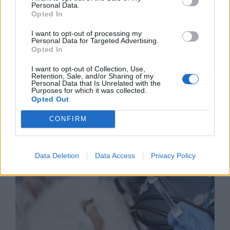
Personal Data.
Opted In
I want to opt-out of processing my
Personal Data for Targeted Advertising.
Opted In
I want to opt-out of Collection, Use,
Retention, Sale, and/or Sharing of my
Износът на електромобили от Китай
Personal Data that Is Unrelated with the
е нараснал със 120%
Purposes for which it was collected.
Opted Out
06.08.2026 / 16:30
CONFIRM
Data Deletion
Data Access
Privacy Policy