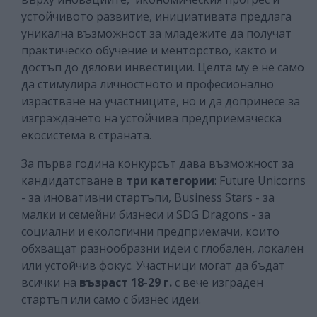
устойчивото развитие, инициативата предлага
уникална възможност за младежите да получат
практическо обучение и менторство, както и
достъп до дялови инвестиции. Целта му е не само
да стимулира личностното и професионално
израстване на участниците, но и да допринесе за
изграждането на устойчива предприемаческа
екосистема в страната.
За първа година конкурсът дава възможност за
кандидатстване в
три категории
: Future Unicorns
- за иновативни стартъпи, Business Stars - за
малки и семейни бизнеси и SDG Dragons - за
социални и екологични предприемачи, които
обхващат разнообразни идеи с глобален, локален
или устойчив фокус. Участници могат да бъдат
всички на
възраст 18-29 г.
с вече изграден
стартъп или само с бизнес идеи.