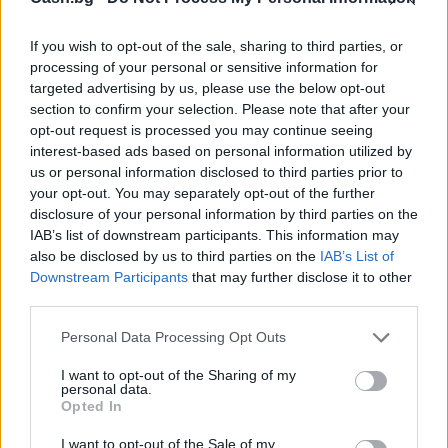
If you wish to opt-out of the sale, sharing to third parties, or
processing of your personal or sensitive information for
targeted advertising by us, please use the below opt-out
section to confirm your selection. Please note that after your
opt-out request is processed you may continue seeing
interest-based ads based on personal information utilized by
us or personal information disclosed to third parties prior to
your opt-out. You may separately opt-out of the further
Френска инвестиция активира
disclosure of your personal information by third parties on the
изграждането на интерконектора
IAB’s list of downstream participants. This information may
also be disclosed by us to third parties on the
IAB’s List of
между Гърция и Кипър
Downstream Participants
that may further disclose it to other
06.08.2026 / 17:06
third parties.
Personal Data Processing Opt Outs
I want to opt-out of the Sharing of my
personal data.
Opted In
I want to opt-out of the Sale of my