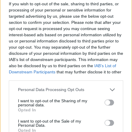
If you wish to opt-out of the sale, sharing to third parties, or
processing of your personal or sensitive information for
targeted advertising by us, please use the below opt-out
section to confirm your selection. Please note that after your
Природен газ от Кипър ще потече към
opt-out request is processed you may continue seeing
Европа през 2028 година
interest-based ads based on personal information utilized by
us or personal information disclosed to third parties prior to
09.08.2026 / 17:30
your opt-out. You may separately opt-out of the further
disclosure of your personal information by third parties on the
IAB’s list of downstream participants. This information may
also be disclosed by us to third parties on the
IAB’s List of
Downstream Participants
that may further disclose it to other
third parties.
Personal Data Processing Opt Outs
I want to opt-out of the Sharing of my
personal data.
Opted In
I want to opt-out of the Sale of my
Personal Data.
Opted In