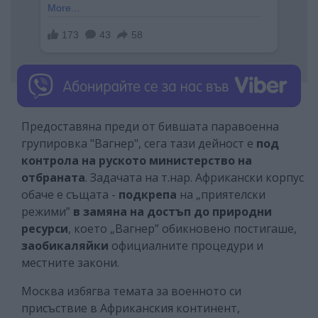
Предоставяна преди от бившата паравоенна
групировка "Вагнер", сега тази дейност е
под
контрола на руското министерство на
отбраната
. Задачата на т.нар. Африкански корпус
обаче е същата -
подкрепа
на „приятелски
режими”
в замяна
на
достъп до природни
ресурси
, което „Вагнер” обикновено постигаше,
заобикаляйки
официалните процедури и
местните закони.
Москва избягва темата за военното си
присъствие в Африканския континент,