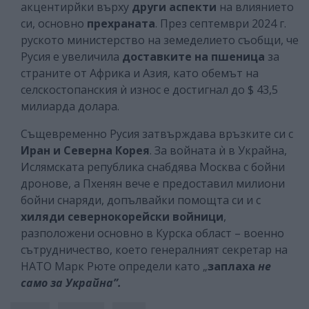
акцентирйки върху
други аспекти
на влиянието
си, основно
прехраната
. През септември 2024 г.
руското министерство на земеделието съобщи, че
Русия е увеличила
доставките на пшеница
за
страните от Африка и Азия, като обемът на
селскостопанския ѝ износ е достигнал до $ 43,5
милиарда долара.
Същевременно Русия затвърждава връзките си с
Иран и Северна Корея
. За войната ѝ в Украйна,
Ислямската република снабдява Москва с бойни
дронове, а Пхенян вече е предоставил милиони
бойни снаряди, допълвайки помощта си и с
хиляди севернокорейски войници
,
разположени основно в Курска област – военно
сътрудничество, което генералният секретар на
НАТО Марк Рюте определи като „
заплаха
не
само за Украйна”.