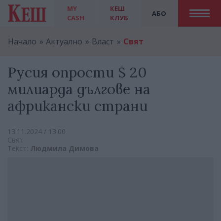
MY
КЕШ
АБО
CASH
КЛУБ
Начало
Актуално
Власт
Свят
Русия опрости $ 20
милиарда дългове на
африкански страни
13.11.2024 / 13:00
Свят
Текст:
Людмила Димова