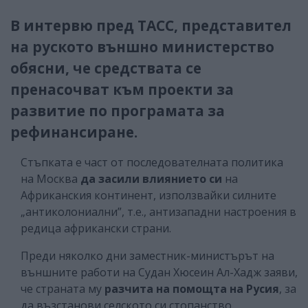
В интервю пред ТАСС, представител
на руското външно министерство
обясни, че средствата се
пренасочват към проекти за
развитие по програмата за
рефинансиране.
Стъпката е част от последователната политика
на Москва
да засили влиянието си
на
Африканския континент, използвайки силните
„антиколониални”, т.е., антизападни настроения в
редица африкански страни.
Преди няколко дни заместник-министърът на
външните работи на Судан Хюсеин Ал-Хадж заяви,
че страната му
разчита на помощта на Русия
, за
да възстанови селското си стопанство,