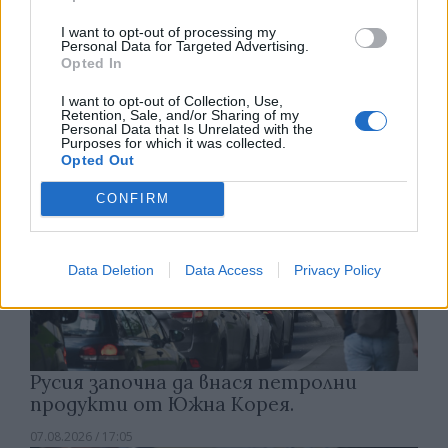
Белият дом спира проекти за
I want to opt-out of processing my
възобновяема енергия в САЩ
Personal Data for Targeted Advertising.
Opted In
07.08.2026 / 18:00
I want to opt-out of Collection, Use,
Retention, Sale, and/or Sharing of my
Personal Data that Is Unrelated with the
Purposes for which it was collected.
Opted Out
CONFIRM
Data Deletion
Data Access
Privacy Policy
Русия започна да внася петролни
продукти от Южна Корея.
07.08.2026 / 17:05