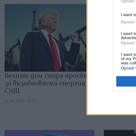
Opted 
I want t
Opted 
I want 
Advertis
Opted 
I want t
of my P
was col
Opted 
Белият дом спира проекти
Русия зап
за възобновяема енергия в
петролни
САЩ
Южна Кор
07.08.2026 / 18:00
07.08.2026 / 17:05