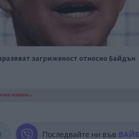
изразяват загриженост относно Байдън
ИЧКИ НОВИНИ »
М
Последвайте ни във
ВАЙ