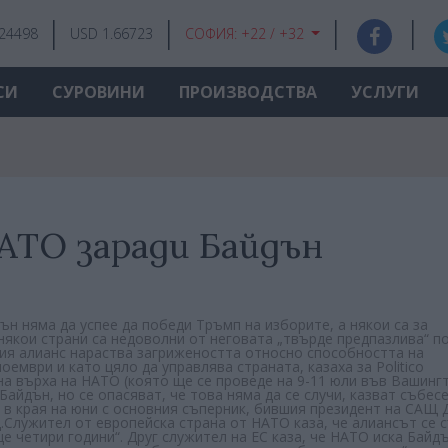
.24498
USD 1.66723
СОФИЯ:
+22 / +32
СИ
СУРОВИНИ
ПРОИЗВОДСТВА
УСЛУГИ
НАТО заради Байдън
н няма да успее да победи Тръмп на изборите, а някои са за
 някои страни са недоволни от неговата „твърде предпазлива“ п
ия алианс нараства загрижеността относно способността на
мври и като цяло да управлява страната, казаха за Politico
на върха на НАТО (която ще се проведе на 9-11 юли във Вашингт
йдън, но се опасяват, че това няма да се случи, казват събес
т в края на юни с основния съперник, бившия президент на САЩ
.Служител от европейска страна от НАТО каза, че алиансът се 
е четири години“. Друг служител на ЕС каза, че НАТО иска Байд