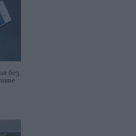
ия без
атите