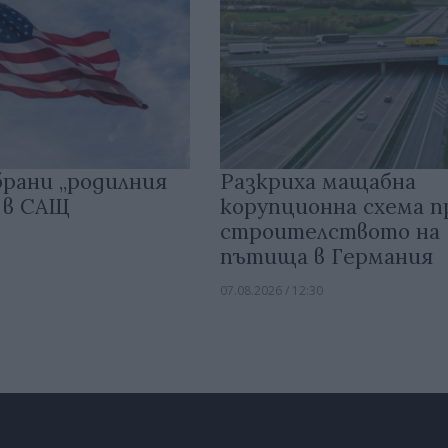
брани „родилния
Разкриха мащабна
 в САЩ
корупционна схема п
строителството на
пътища в Германия
07.08.2026 / 12:30