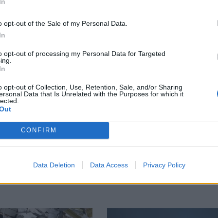
In
o opt-out of the Sale of my Personal Data.
In
to opt-out of processing my Personal Data for Targeted
ing.
In
o opt-out of Collection, Use, Retention, Sale, and/or Sharing
ersonal Data that Is Unrelated with the Purposes for which it
lected.
Out
очна да внася
Древен храм на почт
 продукти от
години откриха под
CONFIRM
ея.
кафене за сладолед в
Полша
Data Deletion
Data Access
Privacy Policy
07.08.2026 / 16:00