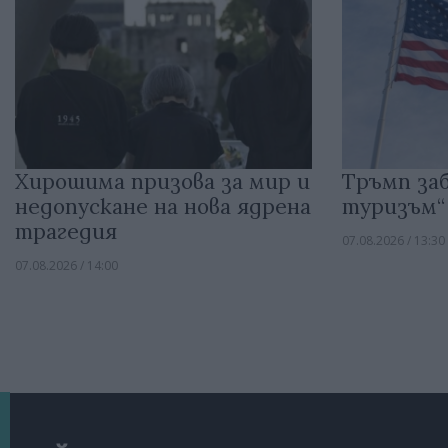
Хирошима призова за мир и
Тръмп за
недопускане на нова ядрена
туризъм“
трагедия
07.08.2026 / 13:30
07.08.2026 / 14:00