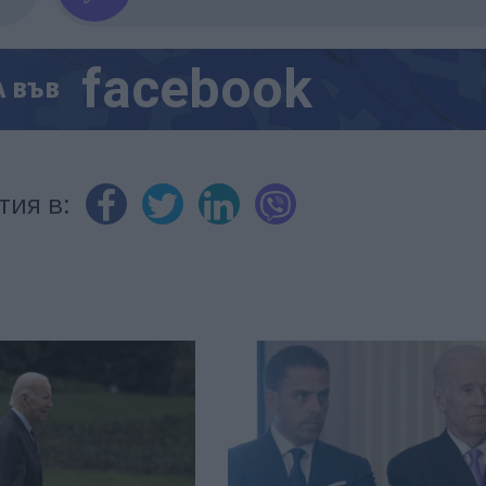
facebook
А
ВЪВ
тия в: