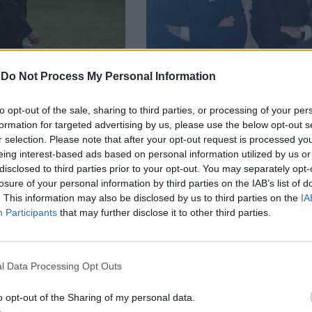
-
Do Not Process My Personal Information
ън помилва 39
Джо Байдън помилва си
ци и смекчи
си, спасявайки го от
to opt-out of the sale, sharing to third parties, or processing of your per
formation for targeted advertising by us, please use the below opt-out s
е на още 1500
затвор
r selection. Please note that after your opt-out request is processed y
eing interest-based ads based on personal information utilized by us or
00
03.12.2024 / 10:01
disclosed to third parties prior to your opt-out. You may separately opt-
losure of your personal information by third parties on the IAB’s list of
. This information may also be disclosed by us to third parties on the
IA
Previous
Previous
Participants
that may further disclose it to other third parties.
l Data Processing Opt Outs
В
o opt-out of the Sharing of my personal data.