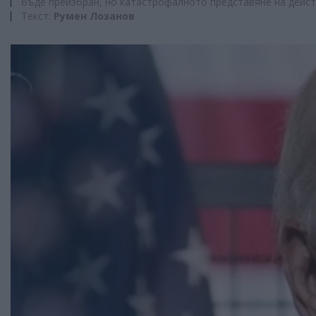
бъде преизбран, но катастрофалното представяне на дейст
Текст:
Румен Лозанов