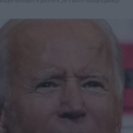
ващия президент в дебатите „не е много обнадеждаващо“.