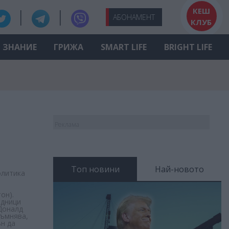
КЕШ
АБО
НАМЕНТ
КЛУБ
ЗНАНИЕ
ГРИЖА
SMART LIFE
BRIGHT LIFE
Реклама
Топ новини
Най-новото
олитика
он).
едници
 Доналд
съмнява,
ън да