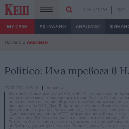
CHF 2.10463
GBP 2
MY
CASH
АКТУАЛНО
АНАЛИЗИ
ФИНАН
Начало
Анализи
Politico: Има тревога в 
08.07.2024 / 05:18
Анализи
Източник: Съюзниците на САЩ в НАТО се опасяват, че Байдъ
оттеглянето му от надпреварата, пише Politico. Освен това
по отношение на УкрайнаВ рамките на Северноатлантическ
президента на САЩ Джо Байдън да спечели изборите през ное
източници, свързани с блока или подготовката за срещата 
Дипломати и лидери на НАТО подкрепят преизбирането на Ба
на вестника. Тревогата нарасна след катастрофалния деба
Тръмп, който планира да се кандидатира като републиканец
че Байдън, дори и да спечели изборите, „може да оцелее ощ