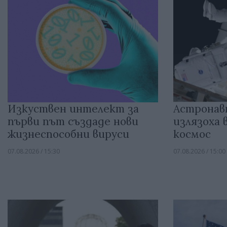
Изкуствен интелект за
Астронав
първи път създаде нови
излязоха
жизнеспособни вируси
космос
07.08.2026 / 15:30
07.08.2026 / 15:00