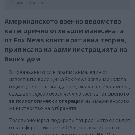
Снимка: nme.com
Американското военно ведомство
категорично отхвърли изнесената
от Fox News конспиративна теория,
приписана на администрацията на
Белия дом
В предаването си в праймтайма, един от
известните водещи на Fox News заяви миналата
седмица, че поп-звездата е
„актив на Пентагона”,
създаден
„преди около четири години”
от
звеното
за психологически операции
на американското
министерство на отбраната.
Телевизионерът подкрепи твърдението си с клип
от конференция през 2019 г., организирана от
Центъра за върхови постижения на НАТО за