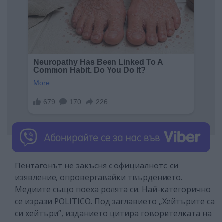
Пентагонът не закъсня с официалното си
изявление, опровергавайки твърдението.
Медиите също поеха ролята си. Най-категорично
се изрази POLITICO. Под заглавието „Хейтърите са
си хейтъри”, изданието цитира говорителката на