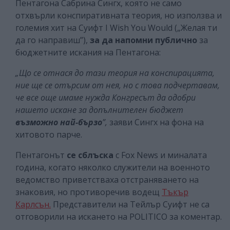
Пентагона Сабрина Сингх, която не само
отхвърли конспиративната теория, но използва и
големия хит на Суифт I Wish You Would („Желая ти
да го направиш”),
за да напомни публично
за
бюджетните искания на Пентагона:
„Що се отнася до тази теория на конспирацията,
ние ще се отърсим от нея, но с това подчертавам,
че все още имаме нужда Конгресът да одобри
нашето искане за допълнителен бюджет
възможно най-бързо
”,
заяви Сингх на фона на
хитовото парче.
Пентагонът
се сблъска
с Fox News и миналата
година, когато няколко служители на военното
ведомство приветстваха отстраняването на
знаковия, но противоречив водещ
Тъкър
Карлсън.
Представители на Тейлър Суифт не са
отговорили на искането на POLITICO за коментар.