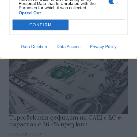
Personal Data that Is Unrelated with the
Румъния се сблъска с проблеми заради
Purposes for which it was collected.
ниското ниво на Дунав
Opted Out
04.08.2026 / 16:30
CONFIRM
Data Deletion
Data Access
Privacy Policy
Търговският дефицит на САЩ с ЕС е
нараснал с 36,4% през юни
04.08.2026 / 16:00