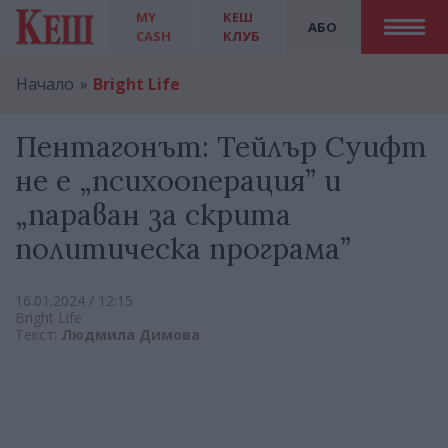
MY
КЕШ
АБО
CASH
КЛУБ
Начало
Bright Life
Пентагонът: Тейлър Суифт
не е „психооперация” и
„параван за скрита
политическа програма”
16.01.2024 / 12:15
Bright Life
Текст:
Людмила Димова