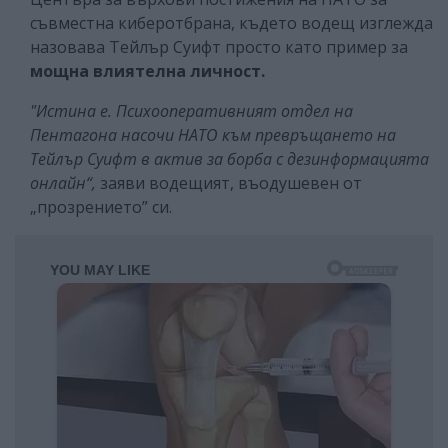
съвместна киберотбрана, където водещ изглежда
назовава Тейлър Суифт просто като пример за
мощна влиятелна личност.
"Истина е. Психооперативният отдел на
Пентагона насочи НАТО към превръщането на
Тейлър Суифт в актив за борба с дезинформацията
онлайн“,
заяви водещият, въодушевен от
„прозрението” си.