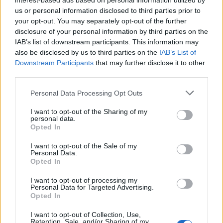
interest-based ads based on personal information utilized by
us or personal information disclosed to third parties prior to
your opt-out. You may separately opt-out of the further
disclosure of your personal information by third parties on the
Експерти: Изкуственият интелект
IAB’s list of downstream participants. This information may
постига нови нива на „автономност и
also be disclosed by us to third parties on the
IAB’s List of
опити за измама“
Downstream Participants
that may further disclose it to other
third parties.
05.08.2026 / 11:30
Personal Data Processing Opt Outs
I want to opt-out of the Sharing of my
personal data.
Opted In
I want to opt-out of the Sale of my
Personal Data.
Opted In
I want to opt-out of processing my
Personal Data for Targeted Advertising.
Opted In
I want to opt-out of Collection, Use,
Retention, Sale, and/or Sharing of my