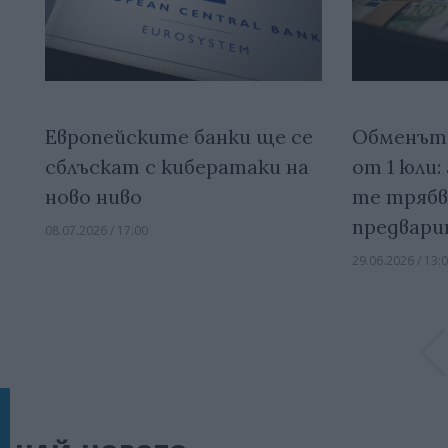
Европейските банки ще се
Обменът 
сблъскат с кибератаки на
от 1 юли:
ново ниво
те трябва
предвари
08.07.2026 / 17:00
29.06.2026 / 13: