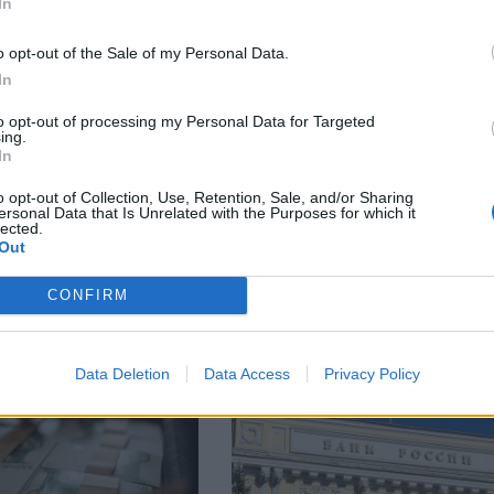
In
o opt-out of the Sale of my Personal Data.
facebook
In
А
ВЪВ
to opt-out of processing my Personal Data for Targeted
ing.
In
o opt-out of Collection, Use, Retention, Sale, and/or Sharing
тия в:
ersonal Data that Is Unrelated with the Purposes for which it
lected.
Out
CONFIRM
Data Deletion
Data Access
Privacy Policy