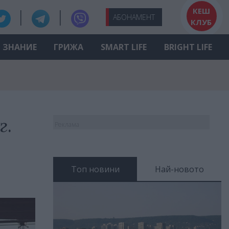
КЕШ
АБО
НАМЕНТ
КЛУБ
ЗНАНИЕ
ГРИЖА
SMART LIFE
BRIGHT LIFE
г.
Реклама
Топ новини
Най-новото