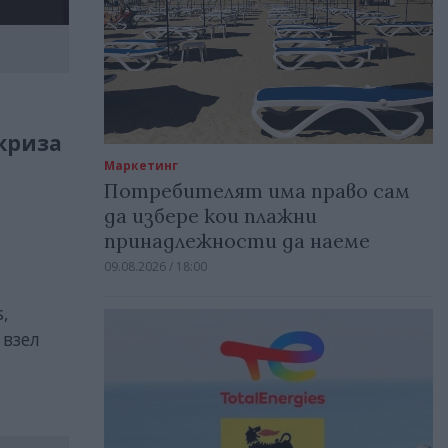
 криза
Маркетинг
Потребителят има право сам
да избере кои плажни
принадлежности да наеме
09.08.2026 / 18:00
,
 взел