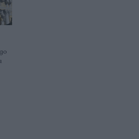
Италианската UniCredit
 до
ще продаде руския си клон
и
на инвеститор от ОАЕ
07.05.2026 / 15:00