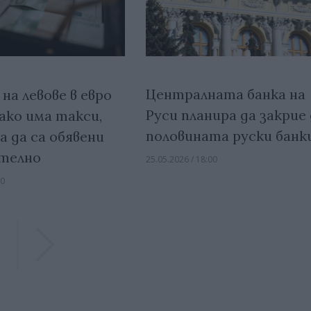
Централната банка на
на левове в евро
Руси планира да закрие
 ако има такси,
половината руски банк
 да са обявени
телно
25.05.2026 / 18:00
00
Previous
Previous