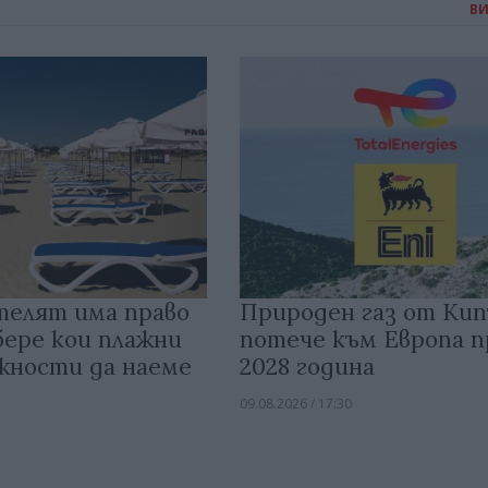
В
елят има право
Природен газ от Ки
бере кои плажни
потече към Европа п
жности да наеме
2028 година
09.08.2026 / 17:30