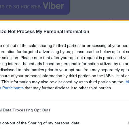
вестиционните банки на Уолстрийт в Ню Йорк, к
 на таксите, тъй като броят на сделките и публич
-
Do Not Process My Personal Information
to opt-out of the sale, sharing to third parties, or processing of your per
лед поглъщането на Credit Suisse през юли тази 
formation for targeted advertising by us, please use the below opt-out s
и.
r selection. Please note that after your opt-out request is processed y
eing interest-based ads based on personal information utilized by us or
disclosed to third parties prior to your opt-out. You may separately opt-
losure of your personal information by third parties on the IAB’s list of
. This information may also be disclosed by us to third parties on the
IA
Participants
that may further disclose it to other third parties.
ИЧКИ НОВИНИ »
l Data Processing Opt Outs
o opt-out of the Sharing of my personal data.
М
Последвайте ни във
ВАЙ