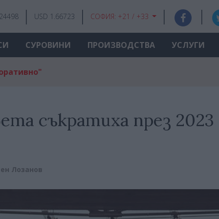
.24498
USD 1.66723
СОФИЯ:
+21 / +33
СИ
СУРОВИНИ
ПРОИЗВОДСТВА
УСЛУГИ
поративно"
ета съкратиха през 2023 
ен Лозанов