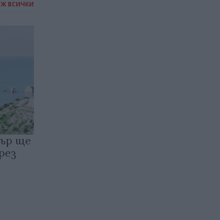
ИЖ ВСИЧКИ
пър ще
рез