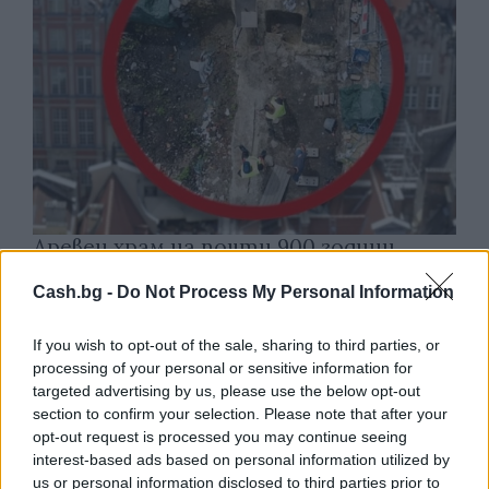
Древен храм на почти 900 години
откриха под кафене за сладолед в
Полша
Cash.bg -
Do Not Process My Personal Information
07.08.2026 / 16:00
If you wish to opt-out of the sale, sharing to third parties, or
processing of your personal or sensitive information for
targeted advertising by us, please use the below opt-out
section to confirm your selection. Please note that after your
opt-out request is processed you may continue seeing
interest-based ads based on personal information utilized by
us or personal information disclosed to third parties prior to