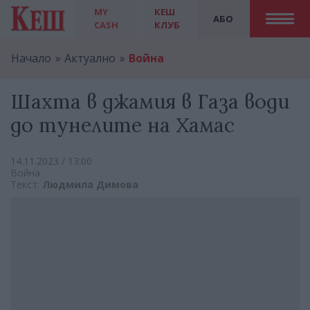
MY
КЕШ
АБО
CASH
КЛУБ
Начало
Актуално
Война
Шахта в джамия в Газа води
до тунелите на Хамас
14.11.2023 / 13:00
Война
Текст:
Людмила Димова