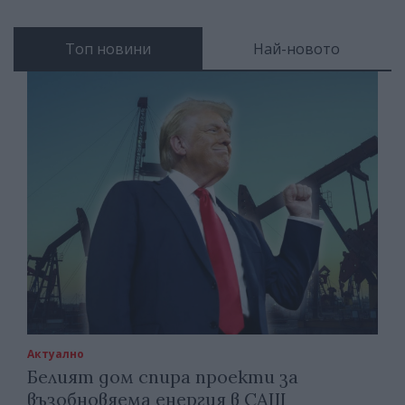
Топ новини
Най-новото
Актуално
Белият дом спира проекти за
възобновяема енергия в САЩ