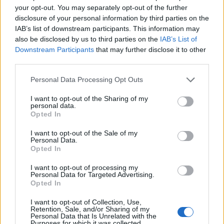
your opt-out. You may separately opt-out of the further
disclosure of your personal information by third parties on the
IAB’s list of downstream participants. This information may
also be disclosed by us to third parties on the
IAB’s List of
Downstream Participants
that may further disclose it to other
third parties.
Personal Data Processing Opt Outs
Изкуствен интелект за първи път
създаде нови жизнеспособни вируси
I want to opt-out of the Sharing of my
personal data.
07.08.2026 / 15:30
Opted In
I want to opt-out of the Sale of my
Personal Data.
Opted In
I want to opt-out of processing my
Personal Data for Targeted Advertising.
Opted In
I want to opt-out of Collection, Use,
Retention, Sale, and/or Sharing of my
Personal Data that Is Unrelated with the
Purposes for which it was collected.