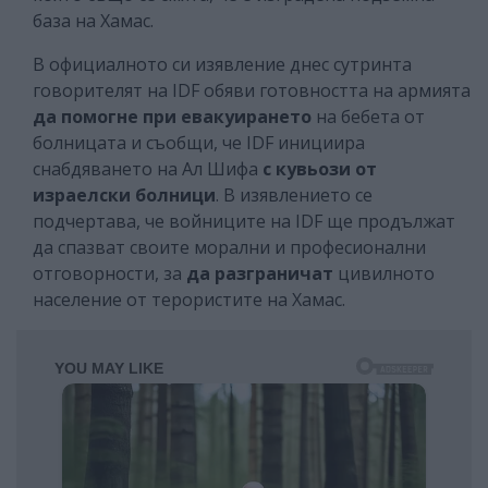
база на Хамас.
В официалното си изявление днес сутринта
говорителят на IDF обяви готовността на армията
да помогне при евакуирането
на бебета от
болницата и съобщи, че IDF инициира
снабдяването на Ал Шифа
с кувьози от
израелски болници
. В изявлението се
подчертава, че войниците на IDF ще продължат
да спазват своите морални и професионални
отговорности, за
да разграничат
цивилното
население от терористите на Хамас.