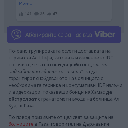
По-рано групировката осуети доставката на
гориво за Ал Шифа, затова в изявлението IDF
посочват, че са
готови да работят
„с всяка
надеждна посредническа страна”,
за да
гарантират снабдяването на болницата с
необходимата техника и консумативи. IDF излъчи
и видеокадри, показващи бойци на Хамас
да
обстрелват
с гранатомети входа на болница Ал
Кудс в Газа.
По повод призивите от цял свят за защита на
болниците
в Газа, говорител на Държавния