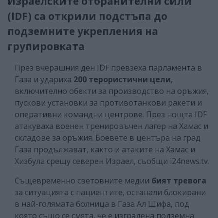
Израелските отбранителни сили
(IDF) са открили подстъпа до
подземните укрепления на
групировката
През вчерашния ден IDF превзеха парламента в
Газа и удариха
200 терористични цели
,
включително обекти за производство на оръжия,
пускови установки за противотанкови ракети и
оперативни командни центрове. През нощта IDF
атакуваха военен тренировъчен лагер на Хамас и
складове за оръжия. Боевете в центъра на град
Газа продължават, както и атаките на Хамас и
Хизбула срещу северен Израел, съобщи i24news.tv.
Същевременно световните медии
бият тревога
за ситуацията с пациентите, останали блокирани
в най-голямата болница в Газа Ал Шифа, под
която също се смята, че е изградена подземна