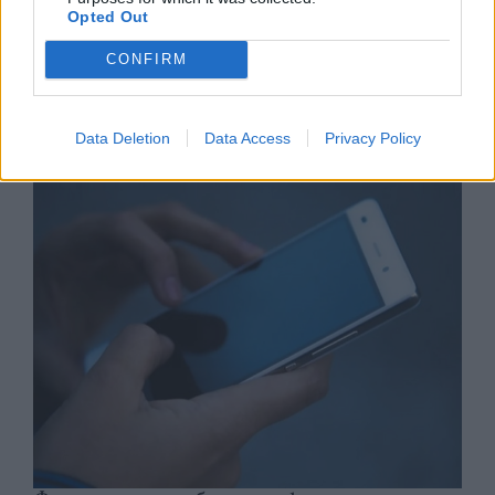
Opted Out
CONFIRM
Астронавти на NASA излязоха в
открития космос
Data Deletion
Data Access
Privacy Policy
07.08.2026 / 15:00