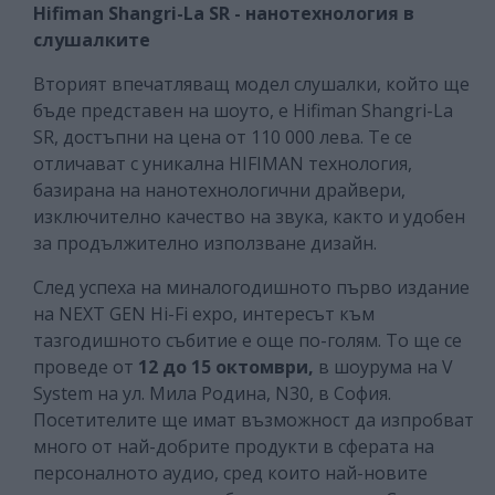
Hifiman Shangri-La SR - нанотехнология в
слушалките
Вторият впечатляващ модел слушалки, който ще
бъде представен на шоуто, е Hifiman Shangri-La
SR, достъпни на цена от 110 000 лева. Те се
отличават с уникална HIFIMAN технология,
базирана на нанотехнологични драйвери,
изключително качество на звука, както и удобен
за продължително използване дизайн.
След успеха на миналогодишното първо издание
на NEXT GEN Hi-Fi expo, интересът към
тазгодишното събитие е още по-голям. То ще се
проведе от
12 до 15 октомври,
в шоурума на V
System на ул. Мила Родина, N30, в София.
Посетителите ще имат възможност да изпробват
много от най-добрите продукти в сферата на
персоналното аудио, сред които най-новите