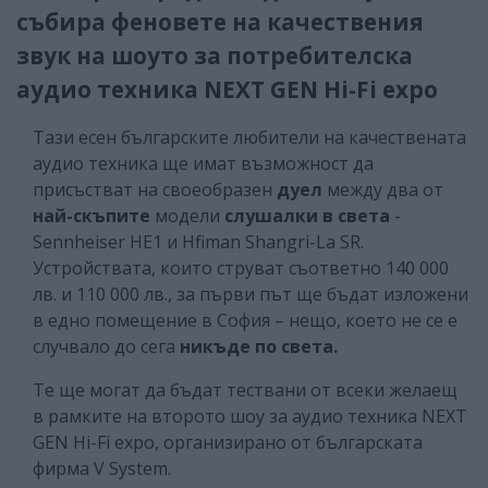
събира феновете на качествения
звук на шоуто за потребителска
аудио техника NEXT GEN Hi-Fi expo
Тази есен българските любители на качествената
аудио техника ще имат възможност да
присъстват на своеобразен
дуел
между два от
най-скъпите
модели
слушалки в света
-
Sennheiser HE1 и Hfiman Shangri-La SR.
Устройствата, които струват съответно 140 000
лв. и 110 000 лв., за първи път ще бъдат изложени
в едно помещение в София – нещо, което не се е
случвало до сега
никъде по света.
Те ще могат да бъдат тествани от всеки желаещ
в рамките на второто шоу за аудио техника NEXT
GEN Hi-Fi expo, организирано от българската
фирма V System.