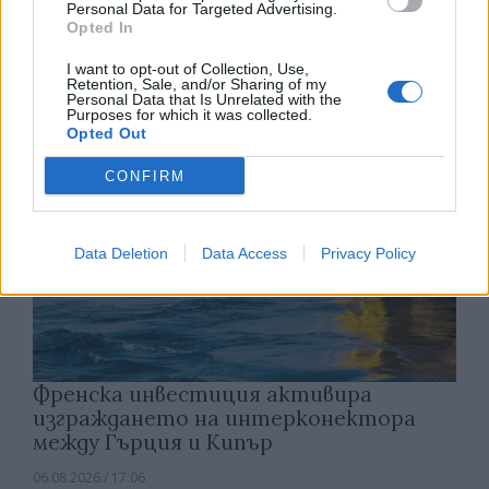
Personal Data for Targeted Advertising.
на архитектурата за 2029 г.
Opted In
06.08.2026 / 17:30
I want to opt-out of Collection, Use,
Retention, Sale, and/or Sharing of my
Personal Data that Is Unrelated with the
Purposes for which it was collected.
Opted Out
CONFIRM
Data Deletion
Data Access
Privacy Policy
Френска инвестиция активира
изграждането на интерконектора
между Гърция и Кипър
06.08.2026 / 17:06