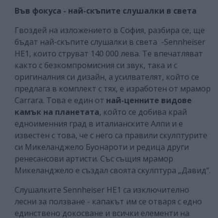
Във фокуса - най-скъпите слушалки в света
Гвоздей на изложението в София, разбира се, ще
бъдат най-скъпите слушалки в света -Sennheiser
HE1, които струват 140 000 лева. Те впечатляват
както с безкомпромисния си звук, така и с
оригиналния си дизайн, а усилвателят, който се
предлага в комплект с тях, е изработен от мрамор
Carrara. Това е един от
най-ценните видове
камък на планетата
, който се добива край
едноименния град в италианските Алпи и е
известен с това, че с него са правили скулптурите
си Микеланджело Буонароти и редица други
ренесансови артисти. Със същия мрамор
Микеланджело е създал своята скулптура „Давид“.
Слушалките Sennheiser HE1 са изключително
лесни за ползване - капакът им се отваря с едно
единствено докосване и всички елементи на