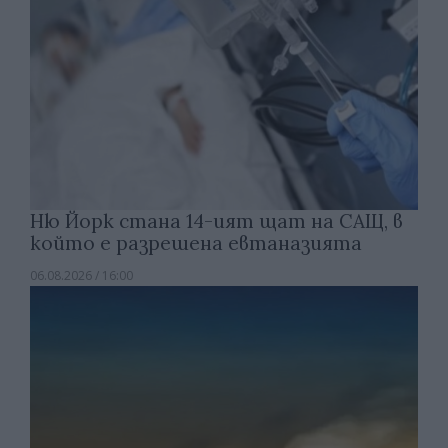
Ню Йорк стана 14-ият щат на САЩ, в
който е разрешена евтаназията
06.08.2026 / 16:00