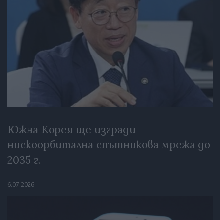
Южна Корея ще изгради
нискоорбитална спътникова мрежа до
2035 г.
6.07.2026