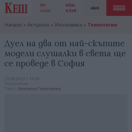
MY
КЕШ
АБО
CASH
КЛУБ
Начало
Актуално
Икономика
Технологии
Дуел на два от най-скъпите
модели слушалки в света ще
се проведе в София
25.09.2023 / 14:34
Технологии
Текст:
Евелина Георгиева