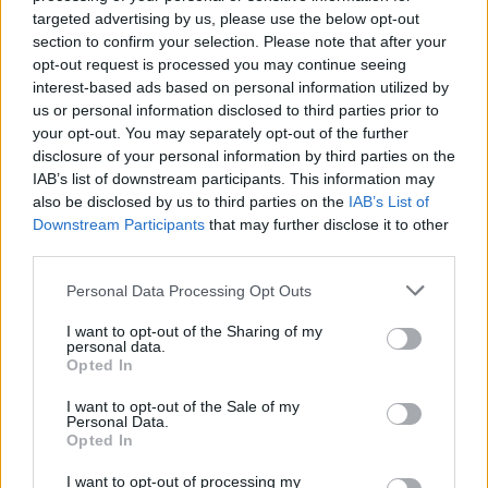
targeted advertising by us, please use the below opt-out
section to confirm your selection. Please note that after your
opt-out request is processed you may continue seeing
В Румъния нивото на река Дунав
interest-based ads based on personal information utilized by
достигна исторически минимум
us or personal information disclosed to third parties prior to
your opt-out. You may separately opt-out of the further
07.08.2026 / 11:30
disclosure of your personal information by third parties on the
IAB’s list of downstream participants. This information may
also be disclosed by us to third parties on the
IAB’s List of
Downstream Participants
that may further disclose it to other
third parties.
Personal Data Processing Opt Outs
I want to opt-out of the Sharing of my
personal data.
Opted In
I want to opt-out of the Sale of my
Personal Data.
Opted In
Пекин е обявен за Световна столица
I want to opt-out of processing my