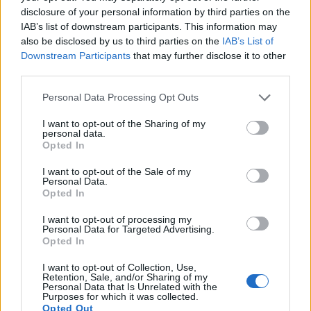
disclosure of your personal information by third parties on the
IAB’s list of downstream participants. This information may
Украйна е получила близо 200 млрд.
also be disclosed by us to third parties on the
IAB’s List of
долара външно финансиране за
Downstream Participants
that may further disclose it to other
последните 4 години
third parties.
06.08.2026 / 09:00
Personal Data Processing Opt Outs
I want to opt-out of the Sharing of my
personal data.
Opted In
I want to opt-out of the Sale of my
Personal Data.
Opted In
I want to opt-out of processing my
Personal Data for Targeted Advertising.
Opted In
I want to opt-out of Collection, Use,
Retention, Sale, and/or Sharing of my
Personal Data that Is Unrelated with the
Purposes for which it was collected.
Експерти: Изкуственият интелект
Opted Out