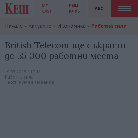
MY
КЕШ
АБО
CASH
КЛУБ
Начало
Актуално
Икономика
Работна сила
British Telecom ще съкрати
до 55 000 работни места
19.05.2023 / 17:11
Работна сила
Текст:
Румен Лозанов