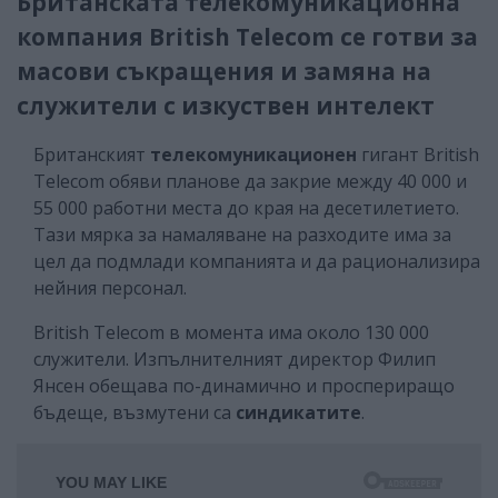
Британската телекомуникационна
компания British Telecom се готви за
масови съкращения и замяна на
служители с изкуствен интелект
Британският
телекомуникационен
гигант British
Telecom обяви планове да закрие между 40 000 и
55 000 работни места до края на десетилетието.
Тази мярка за намаляване на разходите има за
цел да подмлади компанията и да рационализира
нейния персонал.
British Telecom в момента има около 130 000
служители. Изпълнителният директор Филип
Янсен обещава по-динамично и проспериращо
бъдеще, възмутени са
синдикатите
.