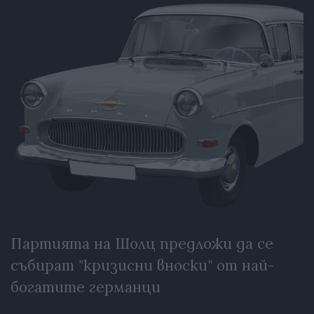
Партията на Шолц предложи да се
събират "кризисни вноски" от най-
богатите германци