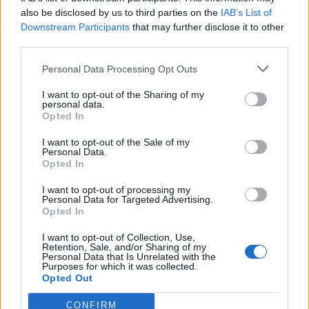
Изкуствен интелект за първи път
also be disclosed by us to third parties on the
IAB’s List of
създаде нови жизнеспособни вируси
Downstream Participants
that may further disclose it to other
third parties.
07.08.2026 / 15:30
Personal Data Processing Opt Outs
I want to opt-out of the Sharing of my
personal data.
Opted In
I want to opt-out of the Sale of my
Personal Data.
Opted In
I want to opt-out of processing my
Personal Data for Targeted Advertising.
Opted In
I want to opt-out of Collection, Use,
Retention, Sale, and/or Sharing of my
Personal Data that Is Unrelated with the
Астронавти на NASA излязоха в
Purposes for which it was collected.
Opted Out
открития космос
07.08.2026 / 15:00
CONFIRM