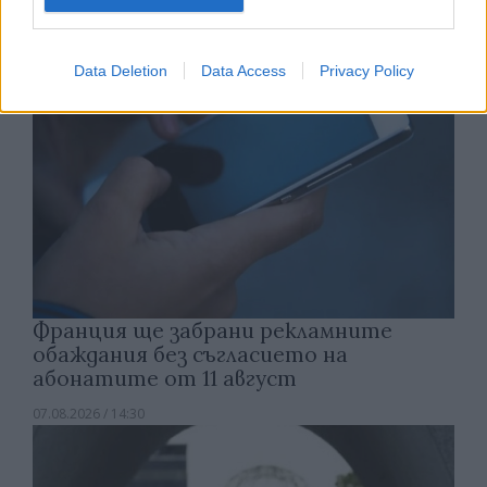
Data Deletion
Data Access
Privacy Policy
Франция ще забрани рекламните
обаждания без съгласието на
абонатите от 11 август
07.08.2026 / 14:30