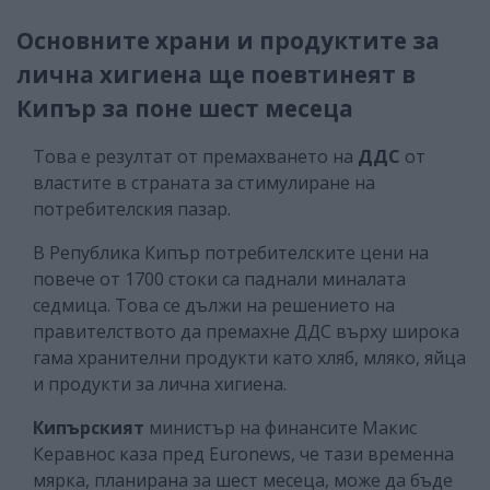
Основните храни и продуктите за
лична хигиена ще поевтинеят в
Кипър за поне шест месеца
Това е резултат от премахването на
ДДС
от
властите в страната за стимулиране на
потребителския пазар.
В Република Кипър потребителските цени на
повече от 1700 стоки са паднали миналата
седмица. Това се дължи на решението на
правителството да премахне ДДС върху широка
гама хранителни продукти като хляб, мляко, яйца
и продукти за лична хигиена.
Кипърският
министър на финансите Макис
Керавнос каза пред Еuronews, че тази временна
мярка, планирана за шест месеца, може да бъде