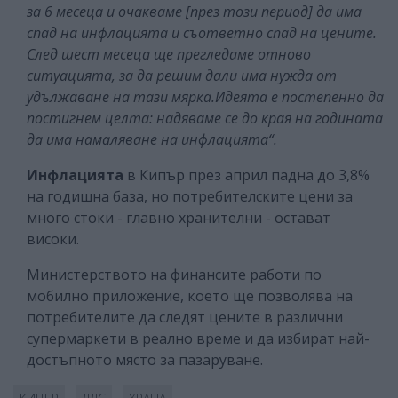
за 6 месеца и очакваме [през този период] да има
спад на инфлацията и съответно спад на цените.
След шест месеца ще прегледаме отново
ситуацията, за да решим дали има нужда от
удължаване на тази мярка.Идеята е постепенно да
постигнем целта: надяваме се до края на годината
да има намаляване на инфлацията“.
Инфлацията
в Кипър през април падна до 3,8%
на годишна база, но потребителските цени за
много стоки - главно хранителни - остават
високи.
Министерството на финансите работи по
мобилно приложение, което ще позволява на
потребителите да следят цените в различни
супермаркети в реално време и да избират най-
достъпното място за пазаруване.