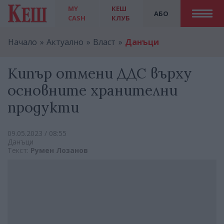
MY
КЕШ
АБО
CASH
КЛУБ
Начало
Актуално
Власт
Данъци
Кипър отмени ДДС върху
основните хранителни
продукти
09.05.2023 / 08:55
Данъци
Текст:
Румен Лозанов