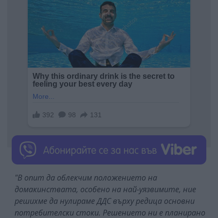
"В опит да облекчим положението на
домакинствата, особено на най-уязвимите, ние
решихме да нулираме ДДС върху редица основни
потребителски стоки. Решението ни е планирано