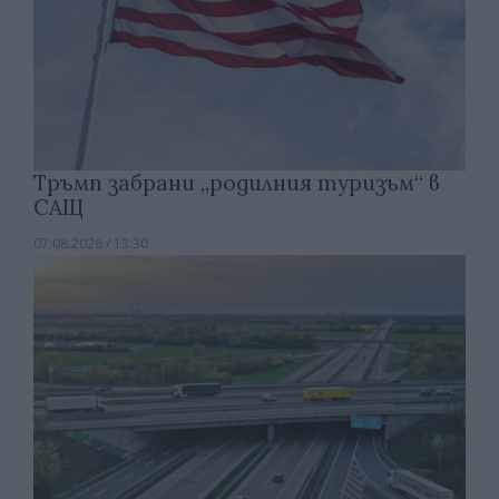
Тръмп забрани „родилния туризъм“ в
САЩ
07.08.2026 / 13:30