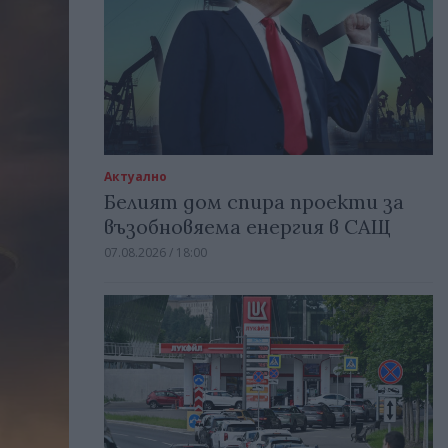
Актуално
Белият дом спира проекти за
възобновяема енергия в САЩ
07.08.2026 / 18:00