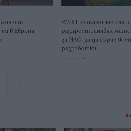
намалят
WSJ: Пентагонът сам е
си в Европа
разпространявал мито
за НЛО, за да скрие вое
30
разработки
09.06.2025 / 17:00
Previous
Previous
В