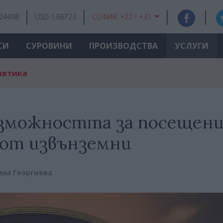
.24498
USD 1.66723
СОФИЯ:
+22 / +31
СИ
СУРОВИНИ
ПРОИЗВОДСТВА
УСЛУГИ
автика
зможността за посещен
 от извънземни
ина Георгиева