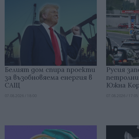
Белият дом спира проекти
Русия зап
за възобновяема енергия в
петролни
САЩ
Южна Кор
07.08.2026 / 18:00
07.08.2026 / 17:05