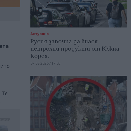
Актуално
Русия започна да внася
ата
петролни продукти от Южна
Корея.
07.08.2026 / 17:05
оито
 Те
.