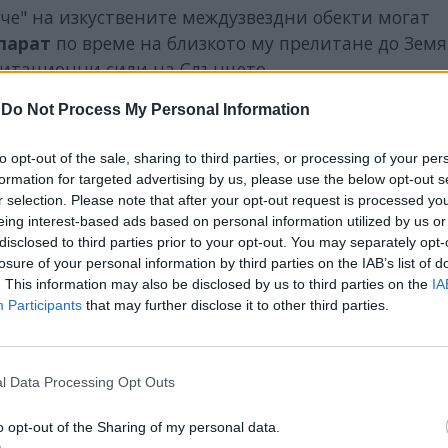
арче" на изкуствените междузвездни обекти могат
парат
по време на близкото му прелитане до Земя
витационни сили на Слънцето.
нашата или до други планети за изследване, какт
-
Do Not Process My Personal Information
uamua през 2017 година.
to opt-out of the sale, sharing to third parties, or processing of your per
formation for targeted advertising by us, please use the below opt-out s
r selection. Please note that after your opt-out request is processed y
eing interest-based ads based on personal information utilized by us or
disclosed to third parties prior to your opt-out. You may separately opt-
ИЧКИ НОВИНИ »
losure of your personal information by third parties on the IAB’s list of
. This information may also be disclosed by us to third parties on the
IA
Participants
that may further disclose it to other third parties.
М
Последвайте ни във
ВАЙ
l Data Processing Opt Outs
o opt-out of the Sharing of my personal data.