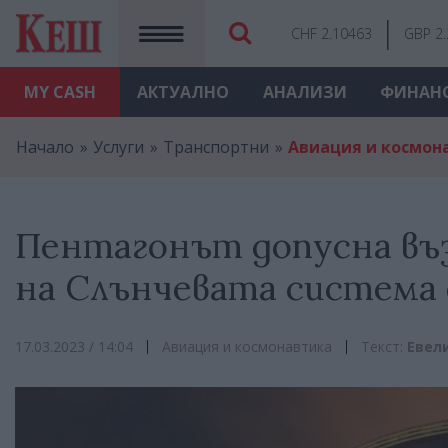
CHF 2.10463
GBP 2
MY
CASH
АКТУАЛНО
АНАЛИЗИ
ФИНАН
Начало
Услуги
Транспортни
Авиация и космон
Пентагонът допусна въ
на Слънчевата система
17.03.2023 / 14:04
Авиация и космонавтика
Текст:
Евел