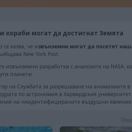
и кораби могат да достигнат Земята
 се казва, че и
звънземни могат да посетят наш
съобщава New York Post.
е извънземни разработки с аналозите на NASA, к
уги планети.
тор на Службата за разрешаване на аномалиите в
едрата по астрономия в Харвардския университет.
чения на неидентифицираните въздушни явления