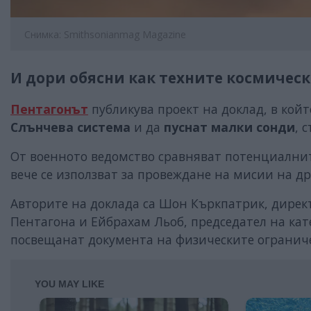
Снимка: Smithsonianmag Magazine
И дори обясни как техните космическ
Пентагонът
публикува проект на доклад, в който
Слънчева система
и да
пуснат малки сонди
, 
От военното ведомство сравняват потенциалнит
вече се използват за провеждане на мисии на др
Авторите на доклада са Шон Къркпатрик, дирек
Пентагона и Ейбрахам Льоб, председател на кат
посвещанат документа на физическите ограни