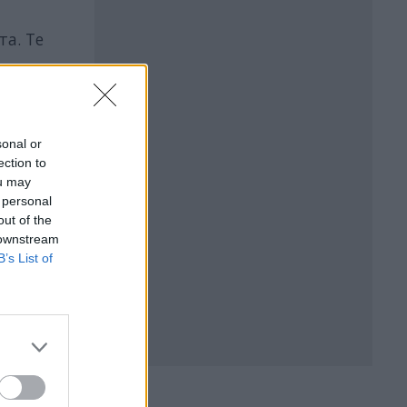
та. Те
о
sonal or
ection to
ou may
 personal
out of the
 downstream
B’s List of
БЪР