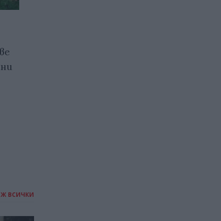
Пентагонът ограничи
достъпа на медиите до
ве
своята територия
нни
24.05.2025 / 15:00
ИЖ ВСИЧКИ