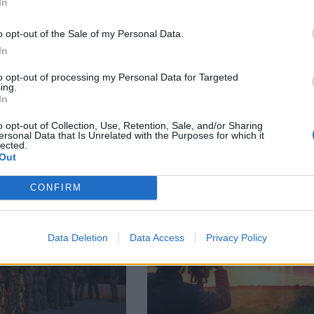
In
facebook
А
ВЪВ
o opt-out of the Sale of my Personal Data.
In
to opt-out of processing my Personal Data for Targeted
ing.
тия в:
In
o opt-out of Collection, Use, Retention, Sale, and/or Sharing
ersonal Data that Is Unrelated with the Purposes for which it
lected.
Out
CONFIRM
Data Deletion
Data Access
Privacy Policy