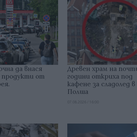
очна да внася
Древен храм на почт
 продукти от
години откриха под
ея.
кафене за сладолед в
Полша
07.08.2026 / 16:00