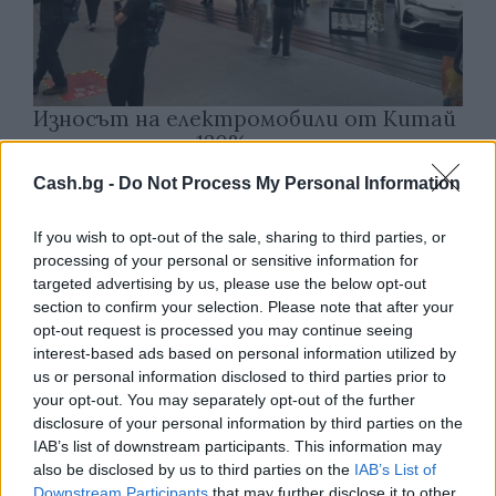
Износът на електромобили от Китай
е нараснал със 120%
06.08.2026 / 16:30
Cash.bg -
Do Not Process My Personal Information
If you wish to opt-out of the sale, sharing to third parties, or
processing of your personal or sensitive information for
targeted advertising by us, please use the below opt-out
section to confirm your selection. Please note that after your
opt-out request is processed you may continue seeing
interest-based ads based on personal information utilized by
us or personal information disclosed to third parties prior to
your opt-out. You may separately opt-out of the further
disclosure of your personal information by third parties on the
IAB’s list of downstream participants. This information may
also be disclosed by us to third parties on the
IAB’s List of
Downstream Participants
that may further disclose it to other