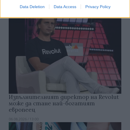
06.08.2026 / 15:30
Data Deletion
Data Access
Privacy Policy
Изпълнителният директор на Revolut
може да стане най-богатият
европеец
06.08.2026 / 13:00