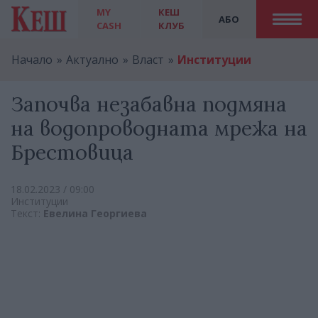
MY
КЕШ
АБО
CASH
КЛУБ
Начало
Актуално
Власт
Институции
Започва незабавна подмяна
на водопроводната мрежа на
Брестовица
18.02.2023 / 09:00
Институции
Текст:
Евелина Георгиева