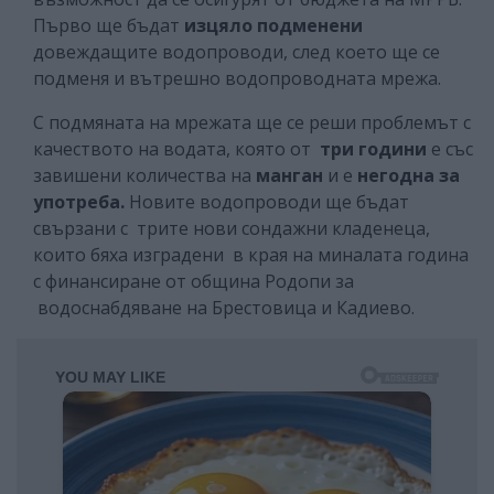
Първо ще бъдат
изцяло подменени
довеждащите водопроводи, след което ще се
подменя и вътрешно водопроводната мрежа.
С подмяната на мрежата ще се реши проблемът с
качеството на водата, която от
три години
е със
завишени количества на
манган
и е
негодна за
употреба.
Новите водопроводи ще бъдат
свързани с трите нови сондажни кладенеца,
които бяха изградени в края на миналата година
с финансиране от община Родопи за
водоснабдяване на Брестовица и Кадиево.