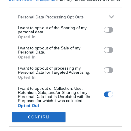
third parties.
Ню Йорк стана 14-ият щат на САЩ, в
който е разрешена евтаназията
Personal Data Processing Opt Outs
06.08.2026 / 16:00
I want to opt-out of the Sharing of my
personal data.
Opted In
I want to opt-out of the Sale of my
Personal Data.
Opted In
I want to opt-out of processing my
Personal Data for Targeted Advertising.
Opted In
I want to opt-out of Collection, Use,
Retention, Sale, and/or Sharing of my
Personal Data that Is Unrelated with the
Purposes for which it was collected.
Opted Out
Спадането на Дунав принуди Румъния
CONFIRM
да възобнови работата на въглищна
електроцентрала