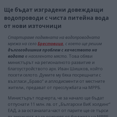
Ще бъдат изградени довеждащи
водопроводи с чиста питейна вода
от нови източници
Стартираме подмяната на водопроводната
мрежа на село
Брестовица
, с което ще решим
дългогодишния проблем с качеството на
водата
в населеното място.
Това обяви
министърът на регионалното развитие и
благоустройството арх. Иван Шишков, който
посети селото. Думите му бяха посрещнати с
възгласи „Браво“ и аплодисменти от местните
жители., предават от пресслужбата на МРРБ.
Министърът подчерта, че за начало ще бъдат
отпуснати 11 млн. лв. от „Български ВиК холдинг“
ЕАД, а за останалата част от парите ще се търси
възможност да се осигурят от бюджета на МРРБ.