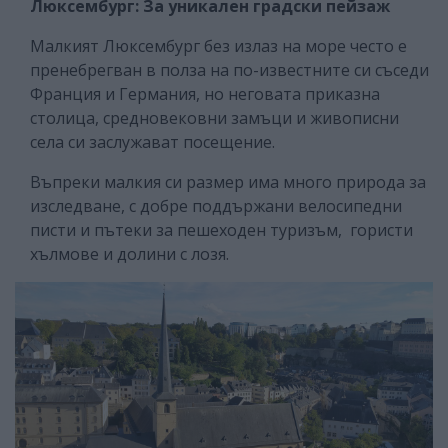
Люксембург: За уникален градски пейзаж
Малкият Люксембург без излаз на море често е
пренебрегван в полза на по-известните си съседи
Франция и Германия, но неговата приказна
столица, средновековни замъци и живописни
села си заслужават посещение.
Въпреки малкия си размер има много природа за
изследване, с добре поддържани велосипедни
писти и пътеки за пешеходен туризъм, гористи
хълмове и долини с лозя.