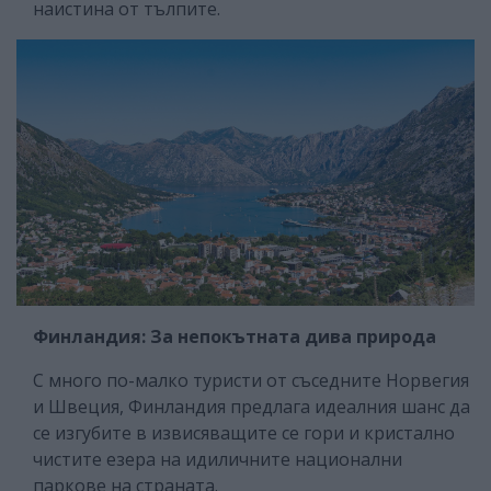
наистина от тълпите.
Финландия: За непокътната дива природа
С много по-малко туристи от съседните Норвегия
и Швеция, Финландия предлага идеалния шанс да
се изгубите в извисяващите се гори и кристално
чистите езера на идиличните национални
паркове на страната.