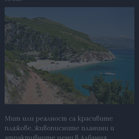
Мит или реалност са красивите
плажове, живописните планини и
атрактивните цени в Албания