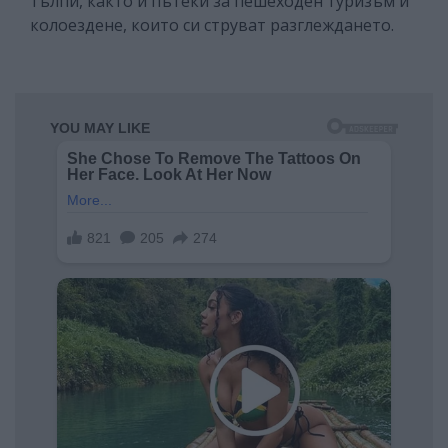
тълпи, както и пътеки за пешеходен туризъм и
колоездене, които си струват разглеждането.