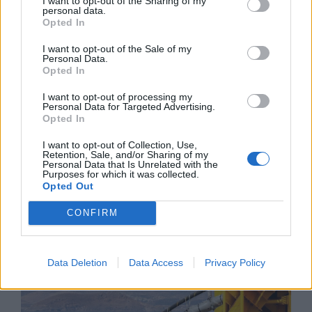
I want to opt-out of the Sharing of my
personal data.
Opted In
I want to opt-out of the Sale of my
Personal Data.
Opted In
I want to opt-out of processing my
Personal Data for Targeted Advertising.
Opted In
I want to opt-out of Collection, Use,
Retention, Sale, and/or Sharing of my
Personal Data that Is Unrelated with the
Пекин е обявен за Световна столица
Purposes for which it was collected.
на архитектурата за 2029 г.
Opted Out
06.08.2026 / 17:30
CONFIRM
Data Deletion
Data Access
Privacy Policy