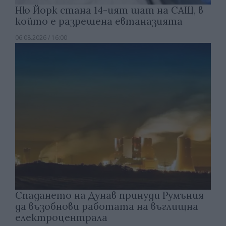
Ню Йорк стана 14-ият щат на САЩ, в
който е разрешена евтаназията
06.08.2026 / 16:00
Спадането на Дунав принуди Румъния
да възобнови работата на въглищна
електроцентрала