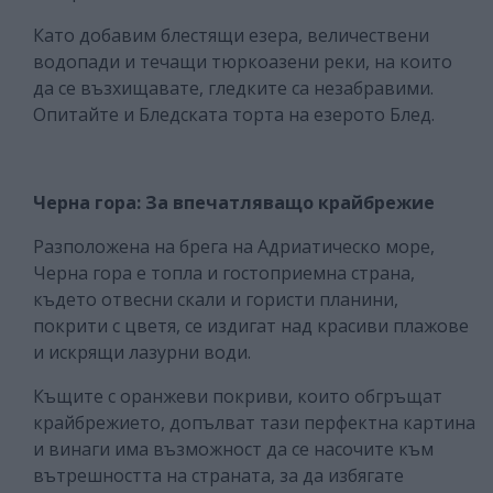
Като добавим блестящи езера, величествени
водопади и течащи тюркоазени реки, на които
да се възхищавате, гледките са незабравими.
Опитайте и Бледската торта на езерото Блед.
Черна гора: За впечатляващо крайбрежие
Разположена на брега на Адриатическо море,
Черна гора е топла и гостоприемна страна,
където отвесни скали и гористи планини,
покрити с цветя, се издигат над красиви плажове
и искрящи лазурни води.
Къщите с оранжеви покриви, които обгръщат
крайбрежието, допълват тази перфектна картина
и винаги има възможност да се насочите към
вътрешността на страната, за да избягате