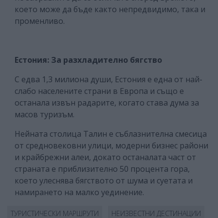
което може да бъде както непредвидимо, така и
променливо.
Естония: За разхладително бягство
С едва 1,3 милиона души, Естония е една от най-
слабо населените страни в Европа и също е
останала извън радарите, когато става дума за
масов туризъм.
Нейната столица Талин е съблазнителна смесица
от средновековни улици, модерни бизнес райони
и крайбрежни алеи, докато останалата част от
страната е приблизително 50 процента гора,
което улеснява бягството от шума и суетата и
намирането на малко уединение.
ТУРИСТИЧЕСКИ МАРШРУТИ
НЕИЗВЕСТНИ ДЕСТИНАЦИИ