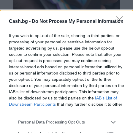
Cash.bg -
Do Not Process My Personal Information
Какви са минималните заплати в
Европа
If you wish to opt-out of the sale, sharing to third parties, or
processing of your personal or sensitive information for
06.08.2026 / 12:00
targeted advertising by us, please use the below opt-out
section to confirm your selection. Please note that after your
opt-out request is processed you may continue seeing
interest-based ads based on personal information utilized by
Previous
Previous
us or personal information disclosed to third parties prior to
your opt-out. You may separately opt-out of the further
disclosure of your personal information by third parties on the
IAB’s list of downstream participants. This information may
also be disclosed by us to third parties on the
IAB’s List of
НАЙ-НОВОТО
Downstream Participants
that may further disclose it to other
third parties.
Personal Data Processing Opt Outs