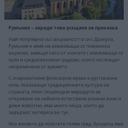
Румъния – заради това усещане за приказка
Най-популярна със свързаността си с Дракула,
Румъния е земя на извисяващи се планински
върхове, замъци като от книгите с извисяващи се
кули и средновековни градове, които изглеждат
непроменени от времето.
С очарователни фолклорни музеи и рустикални
села, показващи традиционната култура на
страната, плюс пешеходни маршрути за
откриване на нейните естествени влажни зони и
диви животни, има много неща, които да
задържат интереса ви тук.
Ако желаете да посетите голям град, Букурещ има