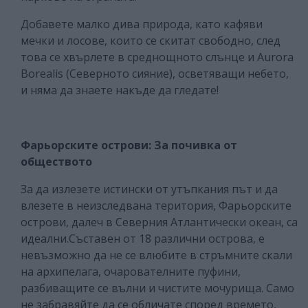
Добавете малко дива природа, като кафяви
мечки и лосове, които се скитат свободно, след
това се хвърлете в среднощното слънце и Aurora
Borealis (Северното сияние), осветяващи небето,
и няма да знаете накъде да гледате!
Фарьорските острови: За почивка от
обществото
За да излезете истински от утъпкания път и да
влезете в неизследвана територия, Фарьорските
острови, далеч в Северния Атлантически океан, са
идеални.Съставен от 18 различни острова, е
невъзможно да не се влюбите в стръмните скали
на архипелага, очарователните пуфини,
разбиващите се вълни и чистите мочурища. Само
не забравяйте да се обличате според времето,