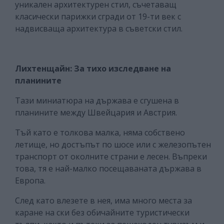
уникален архитектурен стил, съчетаващ
класически парижки сгради от 19-ти век с
надвисваща архитектура в съветски стил.
Лихтенщайн: За тихо изследване на
планините
Тази миниатюра на държава е сгушена в
планините между Швейцария и Австрия.
Тъй като е толкова малка, няма собствено
летище, но достъпът по шосе или с железопътен
транспорт от околните страни е лесен. Въпреки
това, тя е най-малко посещаваната държава в
Европа.
След като влезете в нея, има много места за
каране на ски без обичайните туристически