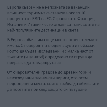
Европа съвсем не е непозната за ваканции,
всъщност туризмът съставлява около 10
процента от БВП на ЕС. Страни като Франция,
Испания и Италия често оглавяват списъците на
най-популярните дестинации в света.
В Европа обаче има още много, освен големите
имена. С невероятни гледки, звуци и пейзажи,
които да бъдат изследвани, и с малка част от
тълпите (и цената!) определено си струва да
преразгледате маршрута си.
От очарователни градове до древни гори и
неизследвани планински вериги, ето осем
недооценени места, които трябва да обмислите
да посетите при следващото си пътуване.