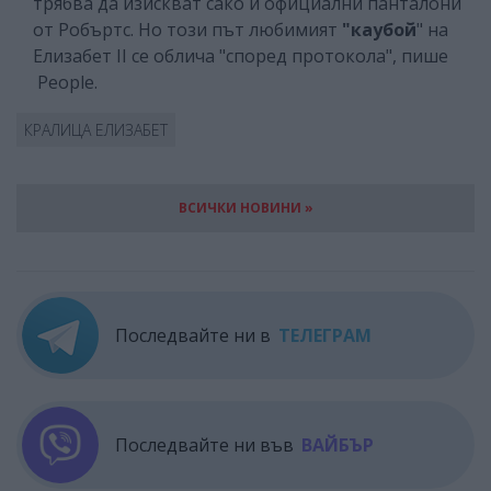
трябва да изискват сако и официални панталони
от Робъртс. Но този път любимият
"каубой
" на
Елизабет ІІ се облича "според протокола", пише
People.
КРАЛИЦА ЕЛИЗАБЕТ
ВСИЧКИ НОВИНИ »
Последвайте ни в
ТЕЛЕГРАМ
Последвайте ни във
ВАЙБЪР