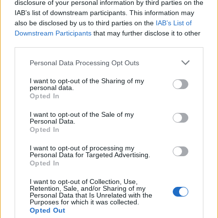
disclosure of your personal information by third parties on the
Астронавти на NASA излязоха в
IAB’s list of downstream participants. This information may
открития космос
also be disclosed by us to third parties on the
IAB’s List of
Downstream Participants
that may further disclose it to other
07.08.2026 / 15:00
third parties.
Personal Data Processing Opt Outs
I want to opt-out of the Sharing of my
personal data.
Opted In
I want to opt-out of the Sale of my
Personal Data.
Opted In
I want to opt-out of processing my
Personal Data for Targeted Advertising.
Opted In
I want to opt-out of Collection, Use,
Retention, Sale, and/or Sharing of my
Франция ще забрани рекламните
Personal Data that Is Unrelated with the
обаждания без съгласието на
Purposes for which it was collected.
Opted Out
абонатите от 11 август