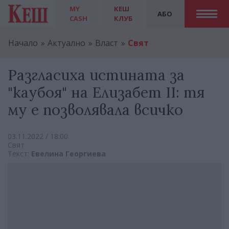
MY
КЕШ
АБО
CASH
КЛУБ
Начало
Актуално
Власт
Свят
Разгласиха истината за
"каубоя" на Елизабет ІІ: тя
му е позволявала всичко
03.11.2022 / 18:00
Свят
Текст:
Евелина Георгиева