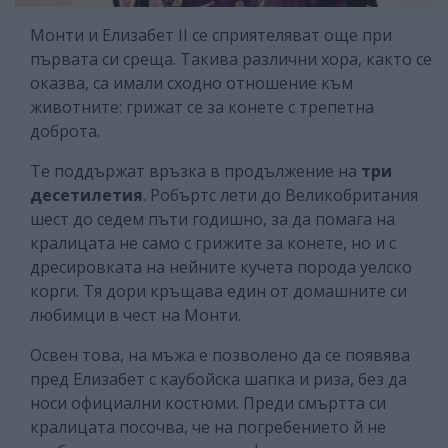
Монти и Елизабет ІІ се сприятеляват още при
първата си среща. Такива различни хора, както се
оказва, са имали сходно отношение към
животните: грижат се за конете с трепетна
доброта.
Те поддържат връзка в продължение на
три
десетилетия
. Робъртс лети до Великобритания
шест до седем пъти годишно, за да помага на
кралицата не само с грижите за конете, но и с
дресировката на нейните кучета порода уелско
корги. Тя дори кръщава един от домашните си
любимци в чест на Монти.
Освен това, на мъжа е позволено да се появява
пред Елизабет с каубойска шапка и риза, без да
носи официални костюми. Преди смъртта си
кралицата посочва, че на погребението й не