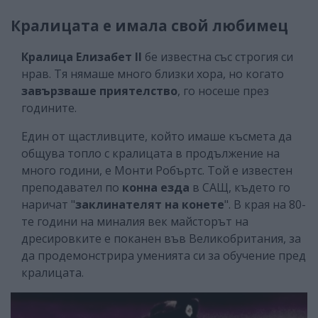
Кралицата е имала свой любимец
Кралица Елизабет ІІ
бе известна със строгия си
нрав. Тя нямаше много близки хора, но когато
завързваше приятелство
, го носеше през
годините.
Един от щастливците, който имаше късмета да
общува топло с кралицата в продължение на
много години, е Монти Робъртс. Той е известен
преподавател по
конна езда
в САЩ, където го
наричат "
заклинателят на конете
". В края на 80-
те години на миналия век майсторът на
дресировките е поканен във Великобритания, за
да продемонстрира уменията си за обучение пред
кралицата.