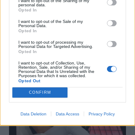
I want to opt-out of the Sharing of my
personal data.
Opted In
I want to opt-out of the Sale of my
Personal Data.
Opted In
I want to opt-out of processing my
Спадането на Дунав принуди Румъния
Personal Data for Targeted Advertising.
да възобнови работата на въглищна
Opted In
електроцентрала
I want to opt-out of Collection, Use,
06.08.2026 / 15:30
Retention, Sale, and/or Sharing of my
Personal Data that Is Unrelated with the
Purposes for which it was collected.
Opted Out
CONFIRM
Data Deletion
Data Access
Privacy Policy