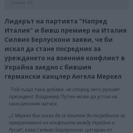
Снимка: ФБ
Лидерът на партията "Напред
Италия" и бивш премиер на Италия
Силвио Берлускони заяви, че би
искал да стане посредник за
уреждането на военния конфликт в
Украйна заедно с бившия
германски канцлер Ангела Меркел
Той също така добави, че според него руският
президент Владимир Путин може да устои на
санкционния натиск.
„С Меркел бих искал да се опитам да посреднича за
прекратяване на конфликта между Украйна и
Русия“
, каза Силвио Берлускони, цитиран от