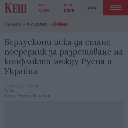
MY
КЕШ
АБО
CASH
КЛУБ
Начало
Актуално
Война
Берлускони иска да стане
посредник за разрешаване на
конфликта между Русия и
Украйна
08.09.2022 / 14:34
Война
Текст:
Румен Лозанов