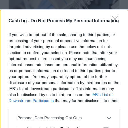
Cash.bg -
Do Not Process My Personal Information
If you wish to opt-out of the sale, sharing to third parties, or
processing of your personal or sensitive information for
targeted advertising by us, please use the below opt-out
section to confirm your selection. Please note that after your
opt-out request is processed you may continue seeing
Ню Йорк стана 14-ият щат на САЩ, в
interest-based ads based on personal information utilized by
който е разрешена евтаназията
us or personal information disclosed to third parties prior to
your opt-out. You may separately opt-out of the further
06.08.2026 / 16:00
disclosure of your personal information by third parties on the
IAB’s list of downstream participants. This information may
also be disclosed by us to third parties on the
IAB’s List of
Downstream Participants
that may further disclose it to other
third parties.
Personal Data Processing Opt Outs