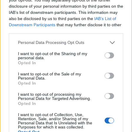
disclosure of your personal information by third parties on the
IAB’s list of downstream participants. This information may
also be disclosed by us to third parties on the
IAB’s List of
Downstream Participants
that may further disclose it to other
third parties.
Изкуствен интелект за първи път
Personal Data Processing Opt Outs
създаде нови жизнеспособни вируси
I want to opt-out of the Sharing of my
07.08.2026 / 15:30
personal data.
Opted In
I want to opt-out of the Sale of my
Personal Data.
Opted In
I want to opt-out of processing my
Personal Data for Targeted Advertising.
Opted In
I want to opt-out of Collection, Use,
Retention, Sale, and/or Sharing of my
Personal Data that Is Unrelated with the
Purposes for which it was collected.
Opted Out