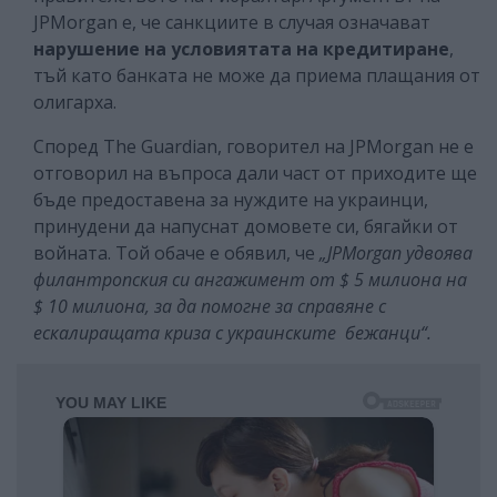
JPMorgan е, че санкциите в случая означават
нарушение на условиятата
на кредитиране
,
тъй като банката не може да приема плащания от
олигарха.
Според The ​​Guardian, говорител на JPMorgan не е
отговорил на въпроса дали част от приходите ще
бъде предоставена за нуждите на украинци,
принудени да напуснат домовете си, бягайки от
войната. Той обаче е обявил, че
„JPMorgan удвоява
филантропския си ангажимент от $ 5 милиона на
$ 10 милиона, за да помогне за справяне с
ескалиращата криза с украинските бежанци“.