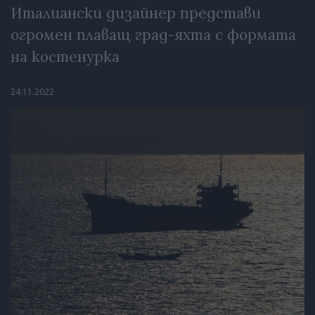
Италиански дизайнер представи
огромен плаващ град-яхта с формата
на костенурка
24.11.2022