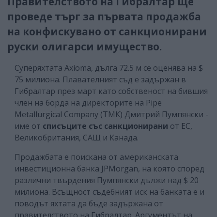
Правителството на Гибралтар ще
проведе търг за първата продажба
на конфискувано от санкционирани
руски олигарси имущество.
Суперяхтата Axioma, дълга 72.5 м се оценява на $
75 милиона. Плавателният съд е задържан в
Гибралтар през март като собственост на бившия
член на борда на директорите на Pipe
Metallurgical Company (TMK) Дмитрий Пумпянски -
име от
списъците със санкционирани
от ЕС,
Великобритания, САЩ и Канада.
Продажбата е поискана от американската
инвестиционна банка JPMorgan, на която според
различни твърдения Пумпянски дължи над $ 20
милиона. Всъщност съдебният иск на банката е и
поводът яхтата да бъде задържана от
правителството на Гибралтар. Аргументът на