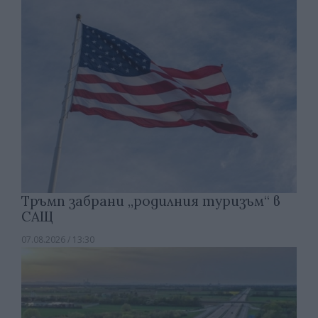
Тръмп забрани „родилния туризъм“ в
САЩ
07.08.2026 / 13:30