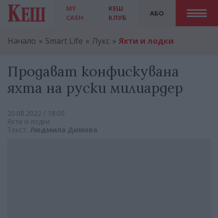
MY
КЕШ
АБО
CASH
КЛУБ
Начало
Smart Life
Лукс
Яхти и лодки
Продават конфискувана
яхта на руски милиардер
20.08.2022 / 18:00
Яхти и лодки
Текст:
Людмила Димова