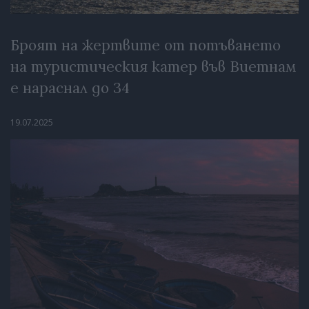
Броят на жертвите от потъването
на туристическия катер във Виетнам
е нараснал до 34
19.07.2025