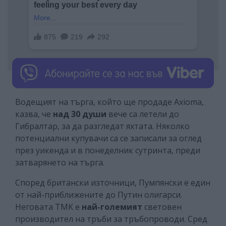
Водещият на търга, който ще продаде Axioma,
казва, че
над 30 души
вече са летели до
Гибралтар, за да разгледат яхтата. Няколко
потенциални купувачи са се записали за оглед
през уикенда и в понеделник сутринта, преди
затварянето на търга.
Според британски източници, Пумпянски е един
от най-приближените до Путин олигарси.
Неговата TMK е
най-големият
световен
производител на тръби за тръбопроводи. Сред