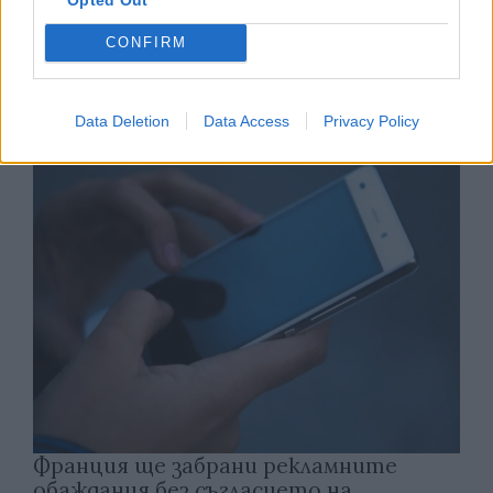
CONFIRM
Астронавти на NASA излязоха в
открития космос
Data Deletion
Data Access
Privacy Policy
07.08.2026 / 15:00
Франция ще забрани рекламните
обаждания без съгласието на