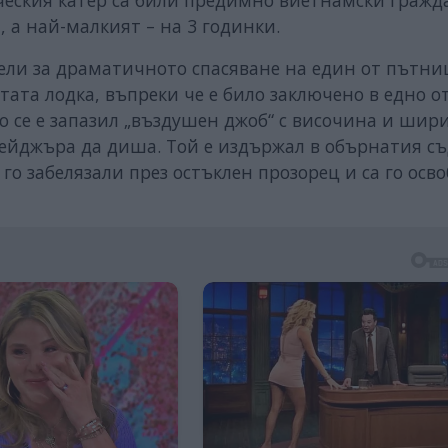
ческия катер са били предимно виетнамски гражд
, а най-малкият – на 3 годинки.
ели за драматичното спасяване на един от пътни
ата лодка, въпреки че е било заключено в едно о
 се е запазил „въздушен джоб“ с височина и шир
нейджъра да диша. Той е издържал в обърнатия с
 го забелязали през остъклен прозорец и са го осв