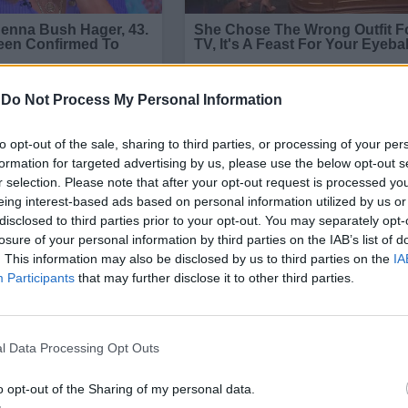
-
Do Not Process My Personal Information
to opt-out of the sale, sharing to third parties, or processing of your per
formation for targeted advertising by us, please use the below opt-out s
r selection. Please note that after your opt-out request is processed y
eing interest-based ads based on personal information utilized by us or
disclosed to third parties prior to your opt-out. You may separately opt-
losure of your personal information by third parties on the IAB’s list of
. This information may also be disclosed by us to third parties on the
IA
Participants
that may further disclose it to other third parties.
и осем деца, допълва още порталът.
бяд при проливен дъжд и буря, продължава през ц
l Data Processing Opt Outs
елни кораба и още 27 други плавателни съда,
и на военноморските сили, полицията и гражданс
o opt-out of the Sharing of my personal data.