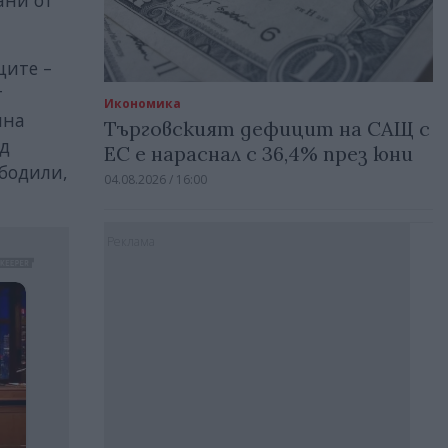
ани от
ците –
т
Икономика
ина
Търговският дефицит на САЩ с
ъд
ЕС е нараснал с 36,4% през юни
ободили,
04.08.2026 / 16:00
Реклама