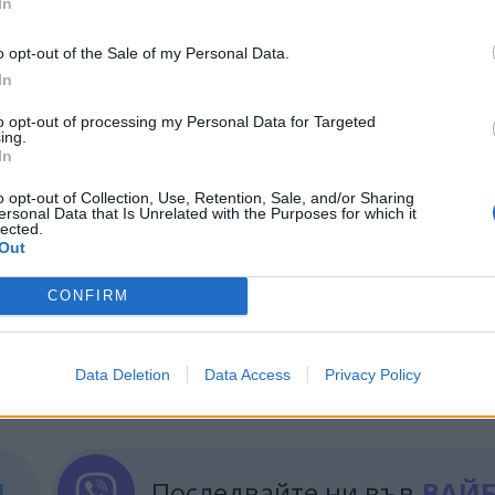
In
ин изрази дълбоки съболезнования на семейства
o opt-out of the Sale of my Personal Data.
о-рано през деня премиерът изпрати заместник
In
ия Куангнин, за да ръководи продължаващата спа
to opt-out of processing my Personal Data for Targeted
ing.
In
0 квадратни километра и е осеян с почти две хил
едство на ЮНЕСКО и ежегодно привлича милиони ме
o opt-out of Collection, Use, Retention, Sale, and/or Sharing
ersonal Data that Is Unrelated with the Purposes for which it
lected.
Out
CONFIRM
ИЧКИ НОВИНИ »
Data Deletion
Data Access
Privacy Policy
М
Последвайте ни във
ВАЙ