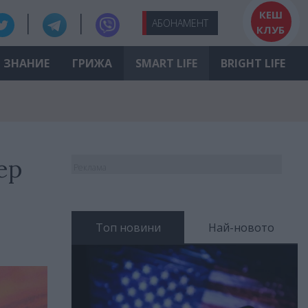
КЕШ
АБО
НАМЕНТ
КЛУБ
ЗНАНИЕ
ГРИЖА
SMART LIFE
BRIGHT LIFE
ер
Реклама
Топ новини
Най-новото