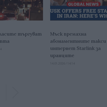
Мъск премахна
ласите търгуват
абонаментните такси 
ртта
интернет Starlink за
14
иранците
14.01.2026 / 14:14
Previous
Previous