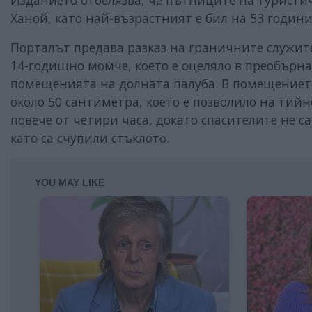
Изданието отбелязва, че пътниците на туристи
Ханой, като най-възрастният е бил на 53 години
Порталът предава разказ на граничните служит
14-годишно момче, което е оцеляло в преобърнат
помещенията на долната палуба. В помещението
около 50 сантиметра, което е позволило на тий
повече от четири часа, докато спасителите не са
като са счупили стъклото.