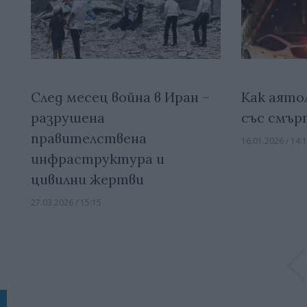
След месец война в Иран –
Как аято
разрушена
със смъ
правителствена
16.01.2026 / 14:
инфраструктура и
цивилни жертви
27.03.2026 / 15:15