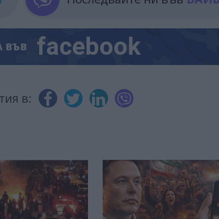
facebook
А
ВЪВ
тия в: