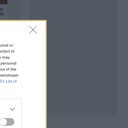
sonal or
ection to
ou may
 personal
out of the
 downstream
B’s List of
елия
ки