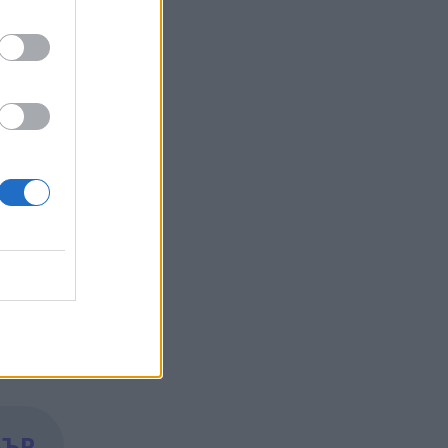
та на
сителна
яди
стни и
БЪР