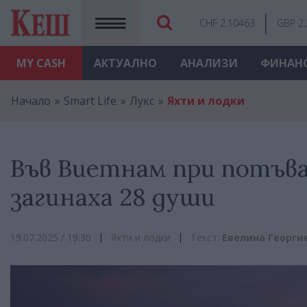
CHF 2.10463
GBP 2
MY
CASH
АКТУАЛНО
АНАЛИЗИ
ФИНАН
Начало
Smart Life
Лукс
Яхти и лодки
Във Виетнам при потъв
загинаха 28 души
19.07.2025 / 19:30
Яхти и лодки
Текст:
Евелина Георги