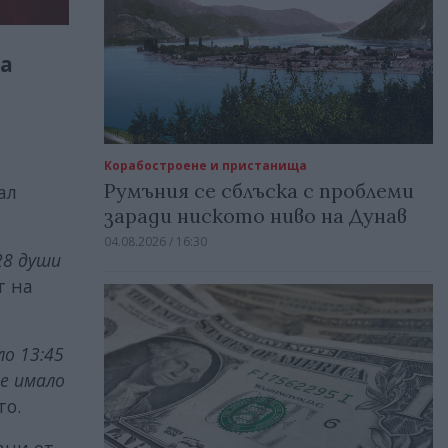
са
Корабостроене и пристанища
Румъния се сблъска с проблеми
ал
заради ниското ниво на Дунав
04.08.2026 / 16:30
28 души
т на
о 13:45
 е имало
то.