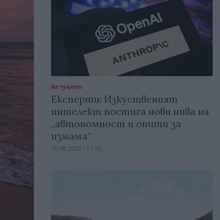
Актуално
Експерти: Изкуственият
интелект постига нови нива на
„автономност и опити за
измама“
05.08.2026 / 11:30