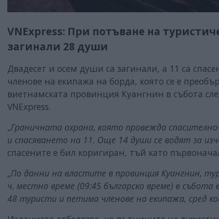
VNExpress: При потъване на туристич
загинали 28 души
Двадесет и осем души са загинали, а 11 са спас
членове на екипажа на борда, която се е преоб
виетнамската провинция Куангнин в събота сл
VNExpress.
„
Граничната охрана, която провежда спасително
и спасяването на 11. Още 14 души се водят за из
спасените е бил коригиран, тъй като първонача
„
По данни на властите в провинция Куангнин, тур
ч. местно време (09:45 българско време) в събота 
48 туристи и петима членове на екипажа, сред к