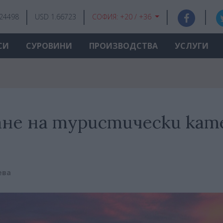
.24498
USD 1.66723
СОФИЯ:
+20 / +36
СИ
СУРОВИНИ
ПРОИЗВОДСТВА
УСЛУГИ
ане на туристически кат
ева