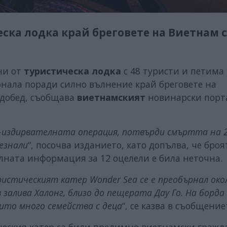
еска лодка край бреговете на Виетнам 
ени от
туристическа лодка
с 48 туристи и петима
ърнала поради силно вълнение край бреговете на
едобед, съобщава
виетнамският
новинарски порт
-издирвателната операция, потвърди смъртта на 
чезнали
“, посочва изданието, като допълва, че броя
лната информация за 12 оцелели е била неточна.
истическият катер Wonder Sea се е преобърнал окол
в залива Халонг, близо до пещерата Дау Го. На борда
оито много семейства с деца
“, се казва в съобщение