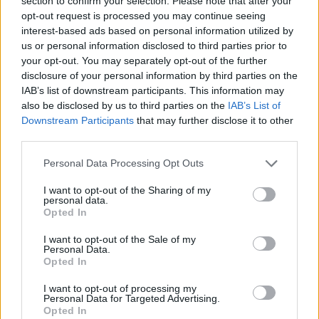
section to confirm your selection. Please note that after your
opt-out request is processed you may continue seeing
06.08.2026 / 16:30
interest-based ads based on personal information utilized by
us or personal information disclosed to third parties prior to
your opt-out. You may separately opt-out of the further
disclosure of your personal information by third parties on the
IAB’s list of downstream participants. This information may
also be disclosed by us to third parties on the
IAB’s List of
Downstream Participants
that may further disclose it to other
third parties.
Personal Data Processing Opt Outs
I want to opt-out of the Sharing of my
personal data.
Opted In
Ню Йорк стана 14-ият щат на САЩ, в
I want to opt-out of the Sale of my
Personal Data.
който е разрешена евтаназията
Opted In
06.08.2026 / 16:00
I want to opt-out of processing my
Personal Data for Targeted Advertising.
Opted In