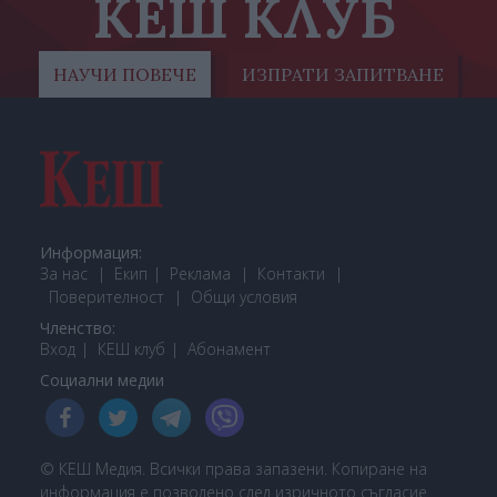
КЕШ КЛУБ
НАУЧИ ПОВЕЧЕ
ИЗПРАТИ ЗАПИТВАНЕ
Информация:
За нас
Екип
Реклама
Контакти
Поверителност
Общи условия
Членство:
Вход
КЕШ клуб
Або
намент
Социални медии
© КЕШ Медия. Всички права запазени. Копиране на
информация е позволено след изричното съгласие