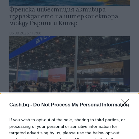
Френска инвестиция активира
изграждането на интерконектора
между Гърция и Кипър
06.08.2026 / 17:06
Cash.bg -
Do Not Process My Personal Information
If you wish to opt-out of the sale, sharing to third parties, or
processing of your personal or sensitive information for
Износът на електромобили от Китай
targeted advertising by us, please use the below opt-out
е нараснал със 120%