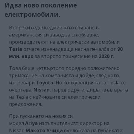
Идва ново поколение
електромобили.
Въпреки седемседмичното спиране в
американския си завод за сглобяване,
производителят на електрически автомобили
Tesla
отчете изненадваща нетна печалба от
90
млн. евро
за второто тримесечие на
2020 г
.
Това беше четвъртото поредно положително
тримесечие на компанията и дойде, след като
изпревари
Toyota.
Но конкуренцията за Tesla се
очертава.
Nissan
, наред с други, дишат във врата
на Tesla с най-новите си електрически
предложения.
При пускането на новия си
модел
Ariya
изпълнителният директор на
Nissan
Макото Учида
смело каза на публиката: