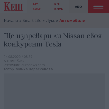
MY
КЕШ
АБО
CASH
КЛУБ
Начало
Smart Life
Лукс
Автомобили
Ще изпревари ли Nissan своя
конкурент Tesla
04.08.2020 / 08:59
Автомобили
Източник: euronews.com
Автор:
Минка Параскевова