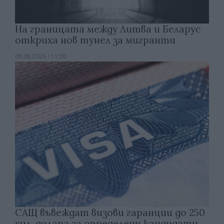
На границата между Литва и Беларус
откриха нов тунел за мигранти
06.08.2026 / 11:00
САЩ въвеждат визови гаранции до 250
хил. долара за определени кандидати