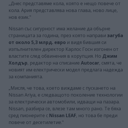
„Днес представяме кола, която е нещо повече от
кола. Ария представлява нова глава, ново лице,
нов език."
Nissan със сигурност има желание да обърне
страницата за година, през която направи
загуба
от около 5,3 млрд. евро
и видя бившия си
изпълнителен директор Карлос Госн изгонен от
властите след обвинения в корупция. Но
Джим
Холдър
, редактор на списание
Autocar
, смята, че
новият им електрически модел предлага надежда
за компанията.
„Мисля, че това, което виждаме с пускането на
Nissan Ariya, е следващото поколение технологии
за електрически автомобили, идващи на пазара.
Nissan, разбира се, влезе там много рано. Те бяха
сред пионерите с
Nissan LEAF
, но това бе преди
повече от десетилетие."