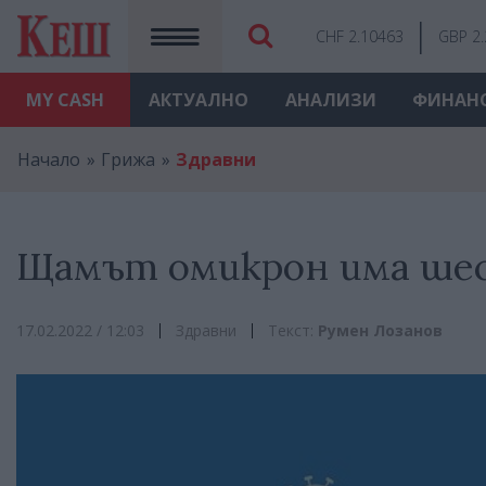
CHF 2.10463
GBP 2
MY
CASH
АКТУАЛНО
АНАЛИЗИ
ФИНАН
Начало
Грижа
Здравни
Щамът омикрон има ше
17.02.2022 / 12:03
Здравни
Текст:
Румен Лозанов