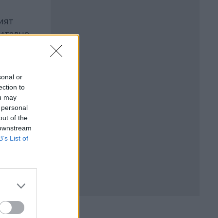
ият
чително
sonal or
ection to
ou may
 personal
out of the
 downstream
B’s List of
БЪР