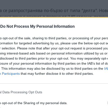
 се разпространява по-бързо от типа "делта". Нов
ност вече е открит в повече от 140 страни, вклю
-
Do Not Process My Personal Information
to opt-out of the sale, sharing to third parties, or processing of your per
formation for targeted advertising by us, please use the below opt-out s
r selection. Please note that after your opt-out request is processed y
ИЧКИ НОВИНИ »
eing interest-based ads based on personal information utilized by us or
disclosed to third parties prior to your opt-out. You may separately opt-
losure of your personal information by third parties on the IAB’s list of
. This information may also be disclosed by us to third parties on the
IA
Participants
that may further disclose it to other third parties.
М
Последвайте ни във
ВАЙ
l Data Processing Opt Outs
facebook
o opt-out of the Sharing of my personal data.
А
ВЪВ