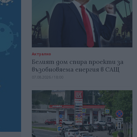
Актуално
Белият дом спира проекти за
възобновяема енергия в САЩ
07.08.2026 / 18:00