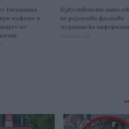
е: Имунната
Изкуственият интеле
при мъжете и
не различава фалшива
тарее по
медицинска информац
 начин
10.02.2026 / 14:30
00
Previous
Previous
В