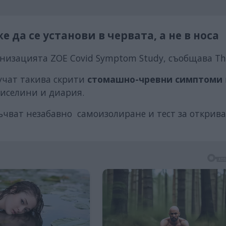
да се установи в червата, а не в носа
низацията ZOE Covid Symptom Study, съобщава Th
учат такива скрити
стомашно-чревни
симптоми
киселини и диария.
ъчват незабавно самоизолиране и тест за открив