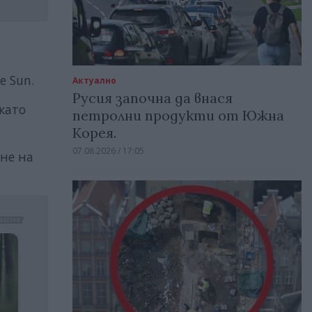
e Sun.
Актуално
Русия започна да внася
като
петролни продукти от Южна
Корея.
07.08.2026 / 17:05
ане на