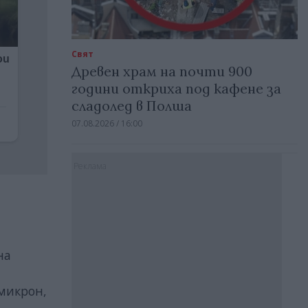
Свят
Древен храм на почти 900
години откриха под кафене за
сладолед в Полша
07.08.2026 / 16:00
Реклама
на
омикрон,