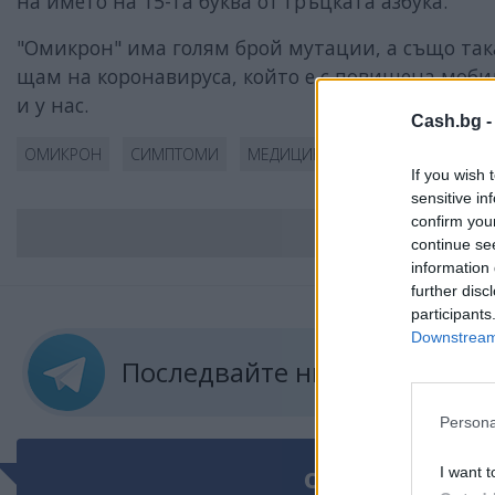
на името на 15-та буква от гръцката азбука.
"Омикрон" има голям брой мутации, а също така
щам на коронавируса, който е с повишена мобил
и у нас.
Cash.bg 
ОМИКРОН
СИМПТОМИ
МЕДИЦИНА
If you wish 
sensitive in
confirm you
ВС
continue se
information 
further disc
participants
Downstream 
Последвайте ни в
ТЕЛЕГРА
Persona
I want t
ОЩЕ ПО ТЕМАТ