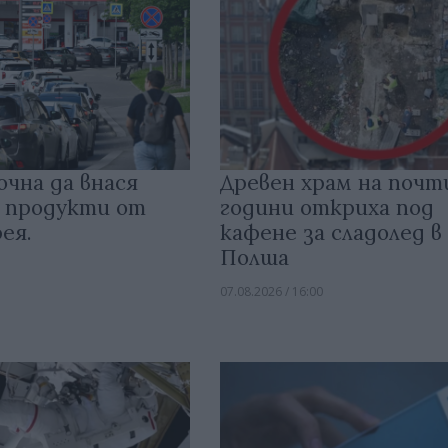
очна да внася
Древен храм на почт
 продукти от
години откриха под
ея.
кафене за сладолед в
Полша
07.08.2026 / 16:00