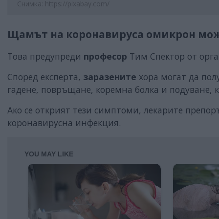
Снимка: https://pixabay.com/
Щамът на коронавируса омикрон може 
Това предупреди
професор
Тим Спектор от орга
Според експерта,
заразените
хора могат да пол
гадене, повръщане, коремна болка и подуване, 
Ако се открият тези симптоми, лекарите препор
коронавирусна инфекция.