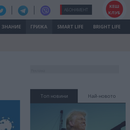
КЕШ
АБО
НАМЕНТ
КЛУБ
ЗНАНИЕ
ГРИЖА
SMART LIFE
BRIGHT LIFE
Реклама
Топ новини
Най-новото