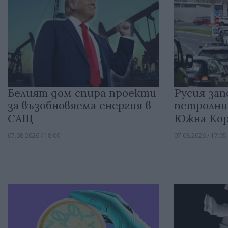
Белият дом спира проекти
Русия зап
за възобновяема енергия в
петролни
САЩ
Южна Кор
07.08.2026 / 18:00
07.08.2026 / 17:05