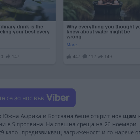
 в Южна Африка и Ботсвана беше открит нов
щам
ции в S протеина. На спешна среща на 26 ноември
29 като „предизвикващ загриженост“ и го нарече 