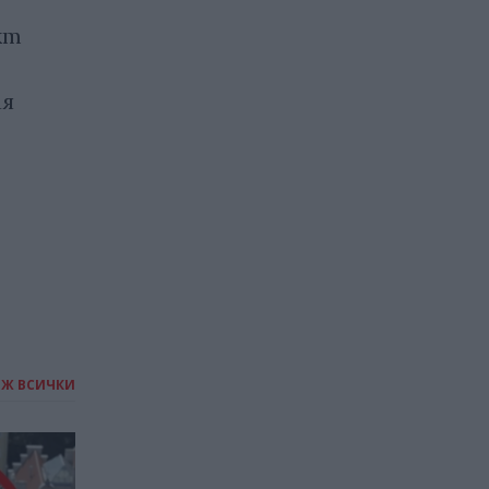
кт
Изкуственият интелект
изпраща добра година за
ия
внедряването си в
медицината
27.12.2025 / 13:00
ИЖ ВСИЧКИ