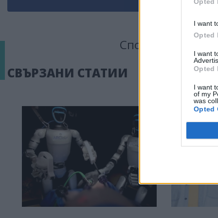
Opted 
I want t
Opted 
Сподели тази ста
I want 
Advertis
Opted 
СВЪРЗАНИ СТАТИИ
I want t
of my P
was col
Opted 