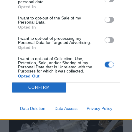
personal data.
Opted In
I want to opt-out of the Sale of my
Personal Data.
Opted In
I want to opt-out of processing my
Personal Data for Targeted Advertising.
Opted In
I want to opt-out of Collection, Use,
Изкуствен интелект за първи път
Retention, Sale, and/or Sharing of my
създаде нови жизнеспособни вируси
Personal Data that Is Unrelated with the
Purposes for which it was collected.
Opted Out
07.08.2026 / 15:30
CONFIRM
Data Deletion
Data Access
Privacy Policy