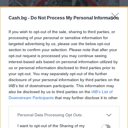
Cash.bg -
Do Not Process My Personal Information
If you wish to opt-out of the sale, sharing to third parties, or
processing of your personal or sensitive information for
targeted advertising by us, please use the below opt-out
section to confirm your selection. Please note that after your
opt-out request is processed you may continue seeing
interest-based ads based on personal information utilized by
us or personal information disclosed to third parties prior to
your opt-out. You may separately opt-out of the further
Древен храм на почти 900 години
disclosure of your personal information by third parties on the
откриха под кафене за сладолед в
IAB’s list of downstream participants. This information may
Полша
also be disclosed by us to third parties on the
IAB’s List of
07.08.2026 / 16:00
Downstream Participants
that may further disclose it to other
third parties.
Personal Data Processing Opt Outs
I want to opt-out of the Sharing of my