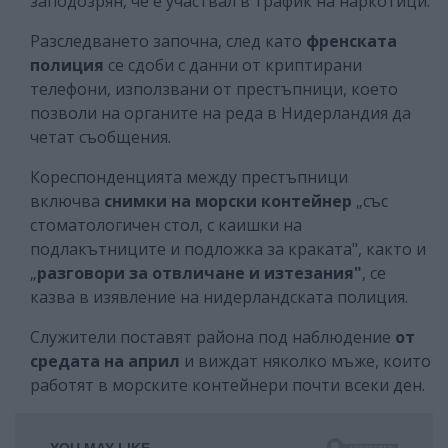
заподозрян, че е участвал в трафик на наркотици.
Разследването започна, след като
френската
полиция
се сдоби с данни от криптирани
телефони, използвани от престъпници, което
позволи на органите на реда в Нидерландия да
четат съобщения.
Кореспонденцията между престъпници
включва
снимки на морски контейнер
„със
стоматологичен стол, с каишки на
подлакътниците и подложка за краката", както и
„
разговори за отвличане и изтезания"
, се
казва в изявление на нидерландската полиция.
Служители поставят района под наблюдение
от
средата на април
и виждат няколко мъже, които
работят в морските контейнери почти всеки ден.