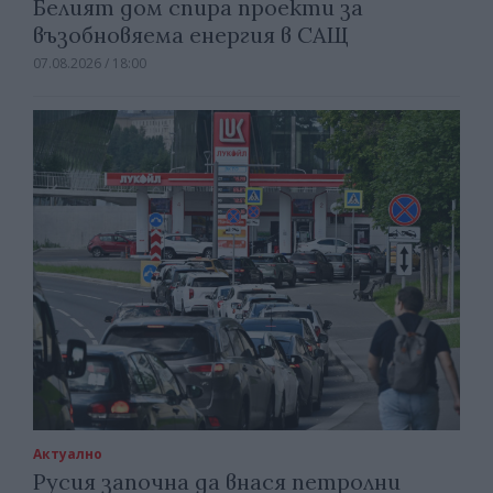
Белият дом спира проекти за
възобновяема енергия в САЩ
07.08.2026 / 18:00
Актуално
Русия започна да внася петролни