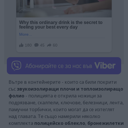
Вътре в контейнерите - които са били покрити
със
звукоизолиращи плочи и топлоизолиращо
фолио
- полицията е открила ножици за
подрязване, скалпели, ключове, белезници, лента,
памучни торбички, които могат да се изтеглят
над главата. Те също намерили няколко
комплекта
полицейско облекло
,
бронежилетки