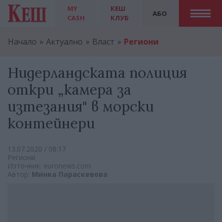
MY
КЕШ
АБО
CASH
КЛУБ
Начало
Актуално
Власт
Региони
Нидерландската полиция
откри „камера за
изтезания" в морски
контейнери
13.07.2020 / 08:17
Региони
Източник: euronews.com
Автор:
Минка Параскевова