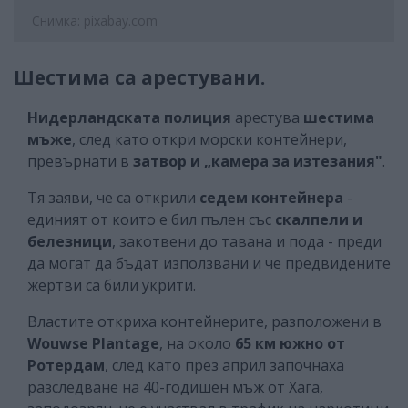
Снимка: pixabay.com
Шестима са арестувани.
Нидерландската полиция
арестува
шестима
мъже
, след като откри морски контейнери,
превърнати в
затвор и „камера за изтезания"
.
Тя заяви, че са открили
седем контейнера
-
единият от които е бил пълен със
скалпели и
белезници
, закотвени до тавана и пода - преди
да могат да бъдат използвани и че предвидените
жертви са били укрити.
Властите откриха контейнерите, разположени в
Wouwse Plantage
, на около
65 км южно от
Ротердам
, след като през април започнаха
разследване на 40-годишен мъж от Хага,