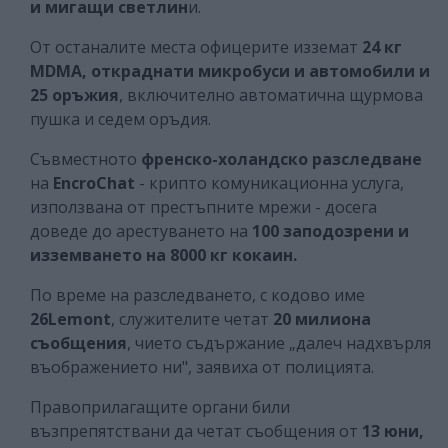
и мигащи светлин
и.
От останалите места офицерите изземат
24 кг
MDMA, откраднати микробуси и автомобили и
25 оръжия
, включително автоматична щурмова
пушка и седем оръдия.
Съвместното
френско-холандско разследване
на
EncroChat
- крипто комуникационна услуга,
използвана от престъпните мрежи - досега
доведе до арестуването на
100 заподозрени и
изземването на 8000 кг кокаин.
По време на разследването, с кодово име
26Lemont
, служителите четат
20 милиона
съобщения
, чието съдържание „далеч надхвърля
въображението ни", заявиха от полицията.
Правоприлагащите органи били
възпрепятствани да четат съобщения от
13 юни,