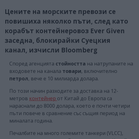
Цените на морските превози се
повишиха няколко пъти, след като
корабът контейнеровоз Ever Given
заседна, блокирайки Суецкия
канал, изчисли Bloomberg
Според агенцията
стойността
на натрупаните на
входовете на канала
товари
, включително
петрол
, вече е 10 милиарда долара.
По този начин разходите за доставка на 12-
метров
контейнер
от Китай до Европа са
нараснали до 8000 долара, което е почти четири
пъти повече в сравнение със същия период на
миналата година.
Печалбите на много големите танкери (VLCC),