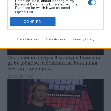
Retention, Sale, and/or Sharing of my
Personal Data that Is Unrelated with the
Purposes for which it was collected.
Opted Out
CONFIRM
Data Deletion
Data Access
Privacy Policy
Спадането на Дунав принуди Румъния
да възобнови работата на въглищна
електроцентрала
06.08.2026 / 15:30