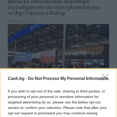
Френска инвестиция активира
изграждането на интерконектора
между Гърция и Кипър
06.08.2026 / 17:06
Cash.bg -
Do Not Process My Personal Information
If you wish to opt-out of the sale, sharing to third parties, or
processing of your personal or sensitive information for
Износът на електромобили от Китай
targeted advertising by us, please use the below opt-out
е нараснал със 120%
section to confirm your selection. Please note that after your
opt-out request is processed you may continue seeing