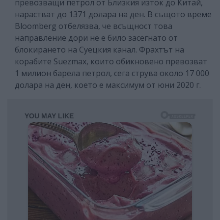
превозващи петрол от Близкия изток до Китай,
нарастват до 1371 долара на ден. В същото време
Bloomberg отбелязва, че всъщност това
направление дори не е било засегнато от
блокирането на Суецкия канал. Фрахтът на
корабите Suezmax, които обикновено превозват
1 милион барела петрол, сега струва около 17 000
долара на ден, което е максимум от юни 2020 г.