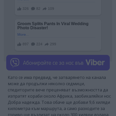
Като се има предвид, че затварянето на канала
може да продължи няколко седмици,
спедиторите вече преценяват възможността да
изпратят кораби около Африка, заобикаляйки нос
Добра надежда. Това обаче ще добави 9,6 хиляди
километра към маршрута, а само разходите за
гориво ще възлизат на около 300 хиляди долара