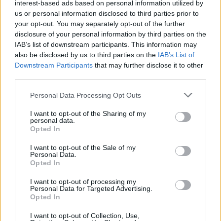
06.08.2026 / 16:30
interest-based ads based on personal information utilized by
us or personal information disclosed to third parties prior to
your opt-out. You may separately opt-out of the further
disclosure of your personal information by third parties on the
IAB’s list of downstream participants. This information may
also be disclosed by us to third parties on the
IAB’s List of
Downstream Participants
that may further disclose it to other
third parties.
Personal Data Processing Opt Outs
I want to opt-out of the Sharing of my
personal data.
Opted In
I want to opt-out of the Sale of my
Ню Йорк стана 14-ият щат на САЩ, в
Personal Data.
Opted In
който е разрешена евтаназията
06.08.2026 / 16:00
I want to opt-out of processing my
Personal Data for Targeted Advertising.
Opted In
I want to opt-out of Collection, Use,