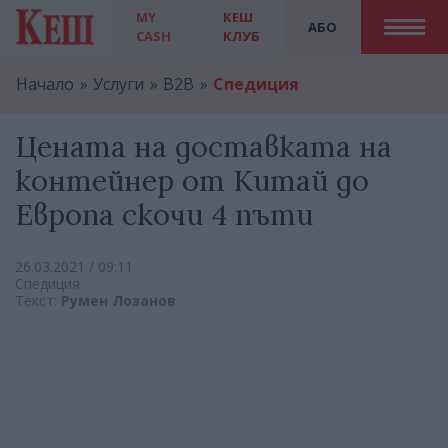
MY
КЕШ
АБО
CASH
КЛУБ
Начало
Услуги
B2B
Спедиция
Цената на доставката на
контейнер от Китай до
Европа скочи 4 пъти
26.03.2021 / 09:11
Спедиция
Текст:
Румен Лозанов