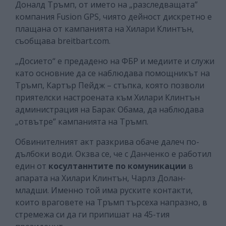
Доналд Тръмп, от името на „разследващата”
компания Fusion GPS, чиято дейност дискретно е
плащана от кампанията на Хилари Клинтън,
съобщава breitbart.com.
„Досието“ е предадено на ФБР и медиите и служи
като основние да се наблюдава помощникът на
Тръмп, Картър Пейдж – стъпка, която позволи
приятелски настроената към Хилари Клинтън
администрация на Барак Обама, да наблюдава
„отвътре” кампанията на Тръмп.
Обвинителният акт разкрива обаче далеч по-
дълбоки води. Окзва се, че с Данченко е работил
един от
косултаннтите по комуникации
в
апарата на Хилари Клинтън, Чарлз Долан-
младши. Именно той има руските контакти,
които враговете на Тръмп търсеха напразно, в
стремежа си да ги припишат на 45-тия