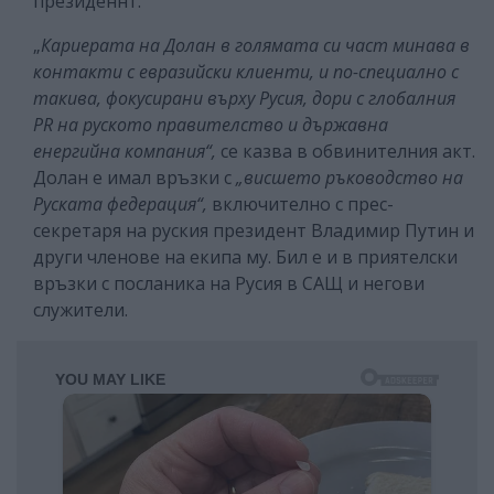
президеннт.
„
Кариерата на Долан в голямата си част минава в
контакти с евразийски клиенти, и по-специално с
такива, фокусирани върху Русия, дори с глобалния
PR на руското правителство и държавна
енергийна компания“,
се казва в обвинителния акт.
Долан е имал връзки с
„висшето ръководство на
Руската федерация“,
включително с прес-
секретаря на руския президент Владимир Путин и
други членове на екипа му. Бил е и в приятелски
връзки с посланика на Русия в САЩ и негови
служители.