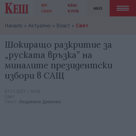
MY
КЕШ
АБО
CASH
КЛУБ
Начало
Актуално
Власт
Свят
Шокиращо разкритие за
„руската връзка” на
миналите президентски
избори в САЩ
07.11.2021 / 10:50
Свят
Текст:
Людмила Димова