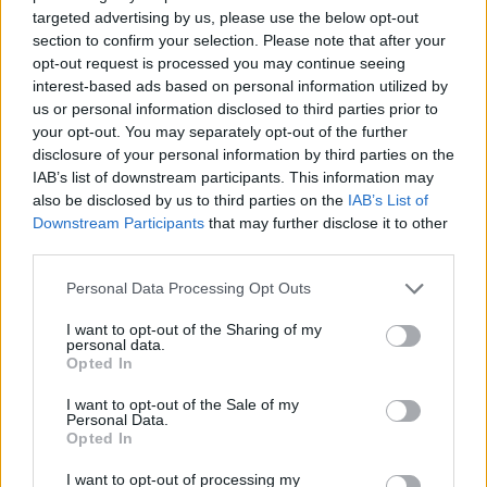
targeted advertising by us, please use the below opt-out
Френска инвестиция активира
section to confirm your selection. Please note that after your
opt-out request is processed you may continue seeing
изграждането на интерконектора
interest-based ads based on personal information utilized by
между Гърция и Кипър
us or personal information disclosed to third parties prior to
06.08.2026 / 17:06
your opt-out. You may separately opt-out of the further
disclosure of your personal information by third parties on the
IAB’s list of downstream participants. This information may
also be disclosed by us to third parties on the
IAB’s List of
Downstream Participants
that may further disclose it to other
third parties.
Personal Data Processing Opt Outs
I want to opt-out of the Sharing of my
personal data.
Opted In
I want to opt-out of the Sale of my
Personal Data.
Opted In
Износът на електромобили от Китай
I want to opt-out of processing my