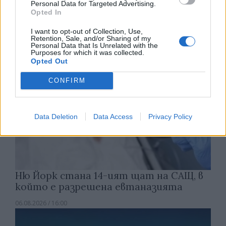
е нараснал със 120%
Personal Data for Targeted Advertising.
Opted In
06.08.2026 / 16:30
I want to opt-out of Collection, Use,
Retention, Sale, and/or Sharing of my
Personal Data that Is Unrelated with the
Purposes for which it was collected.
Opted Out
CONFIRM
Data Deletion
Data Access
Privacy Policy
Ню Йорк стана 14-ият щат на САЩ, в
който е разрешена евтаназията
06.08.2026 / 16:00