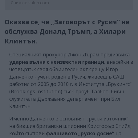
Снимка: salon.com
Оказва се, че „Заговорът с Русия” не
обслужва Доналд Тръмп, а Хилари
Клинтън.
Специалният прокурор Джон Дърам предизвика
ударна вълна с неизвестни граници
, внасяйки в
четвъртък своя обвиителен акт срещу Игор
Данченко - учен, роден в Русия, живеещ в САЩ,
работил от 2005 до 2010 г. в Института „Брукингс”
(Brookings Institution) със Строуб Талбот, бивш
служител в Държавния департамент при Бил
Клинтън.
Именно Данченко е основният „руски източник”
на бившия британски шпионин Кристофър Стийл,
който състави
фалшивото „руско досие“
на