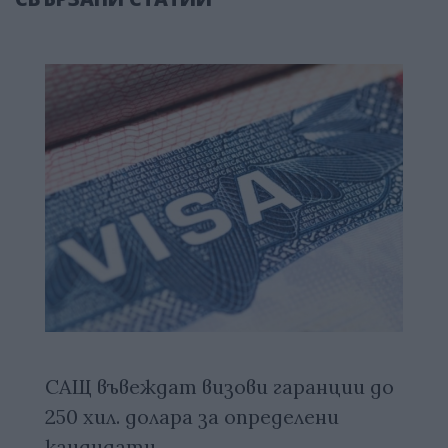
САЩ въвеждат визови гаранции до
250 хил. долара за определени
кандидати