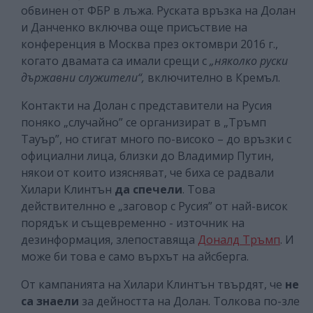
обвинен от ФБР в лъжа. Руската връзка на Долан
и Данченко включва още присъствие на
конференция в Москва през октомври 2016 г.,
когато двамата са имали срещи с
„няколко руски
държавни служители“,
включително в Кремъл.
Контакти на Долан с представители на Русия
поняко „случайно” се организират в „Тръмп
Тауър”, но стигат много по-високо – до връзки с
официални лица, близки до Владимир Путин,
някои от които изясняват, че биха се радвали
Хилари Клинтън
да спечели
. Това
действителнно е „заговор с Русия” от най-висок
порядък и същевременно - източник на
дезинформация, злепоставяща
Доналд Тръмп
. И
може би това е само върхът на айсберга.
От кампанията на Хилари Клинтън твърдят, че
не
са знаели
за дейността на Долан. Толкова по-зле