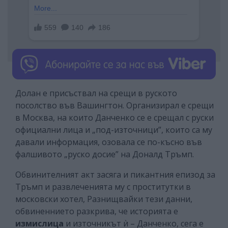
Долан е присъствал на срещи в руското
посолство във Вашингтон. Организирал е срещи
в Москва, на които Данченко се е срещал с руски
официални лица и „под-източници”, които са му
давали информация, озовала се по-късно във
фалшивото „руско досие” на Доналд Тръмп.
Обвинителният акт засяга и пикантния епизод за
Тръмп и развлеченията му с проститутки в
московски хотел, Разнищвайки тези данни,
обвиненнието разкрива, че историята е
измислица
и източникът ѝ – Данченко, сега е