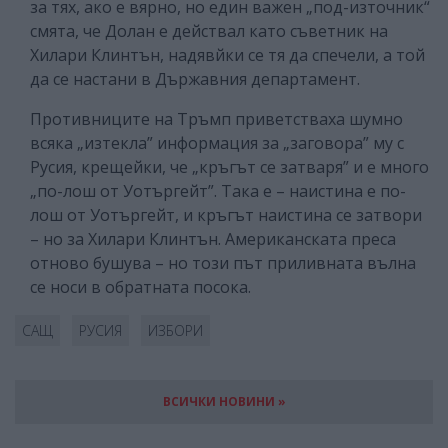
за тях, ако е вярно, но един важен „под-източник“
смята, че Долан е действал като съветник на
Хилари Клинтън, надявйки се тя да спечели, а той
да се настани в Държавния департамент.
Противниците на Тръмп приветстваха шумно
всяка „изтекла” информация за „заговора” му с
Русия, крещейки, че „кръгът се затваря” и е много
„по-лош от Уотъргейт”. Така е – наистина е по-
лош от Уотъргейт, и кръгът наистина се затвори
– но за Хилари Клинтън. Американската преса
отново бушува – но този път приливната вълна
се носи в обратната посока.
САЩ
РУСИЯ
ИЗБОРИ
ВСИЧКИ НОВИНИ »