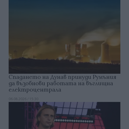
Спадането на Дунав принуди Румъния
да възобнови работата на въглищна
електроцентрала
06.08.2026 / 15:30