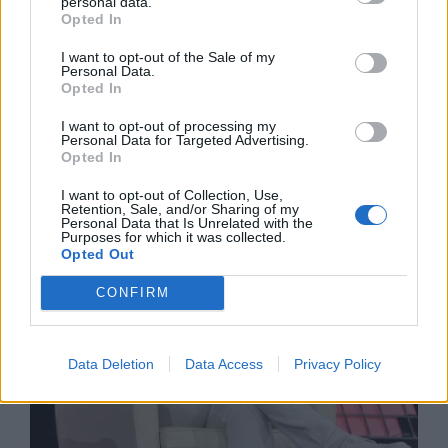
personal data.
Opted In
I want to opt-out of the Sale of my
Personal Data.
Спадането на Дунав принуди Румъния
Opted In
да възобнови работата на въглищна
електроцентрала
I want to opt-out of processing my
Personal Data for Targeted Advertising.
Opted In
06.08.2026 / 15:30
I want to opt-out of Collection, Use,
Retention, Sale, and/or Sharing of my
Personal Data that Is Unrelated with the
Purposes for which it was collected.
Opted Out
CONFIRM
Data Deletion
Data Access
Privacy Policy