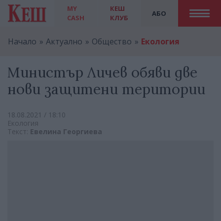
MY
КЕШ
АБО
CASH
КЛУБ
Начало
Актуално
Общество
Екология
Министър Личев обяви две
нови защитени територии
18.08.2021 / 18:10
Екология
Текст:
Евелина Георгиева