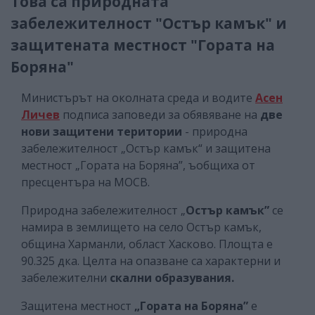
Това са природната
забележителност "Остър камък" и
защитената местност "Гората на
Боряна"
Министърът на околната среда и водите
Асен
Личев
подписа заповеди за обявяване на
две
нови защитени територии
- природна
забележителност „Остър камък“ и защитена
местност „Гората на Боряна”, ъобщиха от
пресцентъра на МОСВ.
Природна забележителност „
Остър камък”
се
намира в землището на село Остър камък,
община Харманли, област Хасково. Площта е
90.325 дка. Целта на опазване са характерни и
забележителни
скални образувания.
Защитена местност
„Гората на Боряна”
е