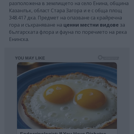
разположена в землището на село Енина, община
Казанлък, област Стара Загора и е с обща площ
348.417 дка. Предмет на опазване са крайречна
гора и съхраняване на
ценни местни видове
за
българската флора и фауна по поречието на река
Енинска.