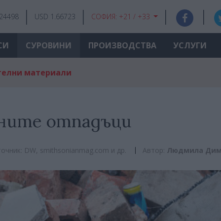
.24498
USD 1.66723
СОФИЯ:
+21 / +33
СИ
СУРОВИНИ
ПРОИЗВОДСТВА
УСЛУГИ
телни материали
ните отпадъци
очник: DW, smithsonianmag.com и др.
Автор:
Людмила Дим