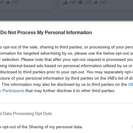
-
Do Not Process My Personal Information
to opt-out of the sale, sharing to third parties, or processing of your per
formation for targeted advertising by us, please use the below opt-out s
ъчни продукти. Правят се на ръка в една стара ту
r selection. Please note that after your opt-out request is processed y
eing interest-based ads based on personal information utilized by us or
отломки и промишлени отпадъци. Пазарът им се 
disclosed to third parties prior to your opt-out. You may separately opt-
, продажбите се увеличават. Пъстроцветният диза
losure of your personal information by third parties on the IAB’s list of
ного нови и реновирани сгради из Европа, което
. This information may also be disclosed by us to third parties on the
IA
пряко свързана с добрата естетика. Хората обичат
Participants
that may further disclose it to other third parties.
падъчните тухли”, изглежда, са намерили рациона
а, рециклирането на строителни отпадъци трябва 
зно строителство.
l Data Processing Opt Outs
траната иска до 2050 г. да рециклира всичките си
o opt-out of the Sharing of my personal data.