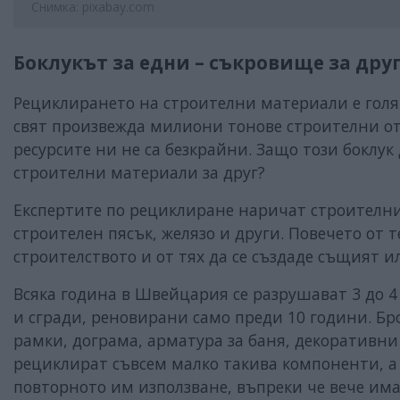
Снимка: pixabay.com
Боклукът за едни – съкровище за дру
Рециклирането на строителни материали е гол
свят произвежда милиони тонове строителни от
ресурсите ни не са безкрайни. Защо този боклук
строителни материали за друг?
Експертите по рециклиране наричат строителнит
строителен пясък, желязо и други. Повечето от
строителството и от тях да се създаде същият 
Всяка година в Швейцария се разрушават 3 до 4 хи
и сгради, реновирани само преди 10 години. Бр
рамки, дограма, арматура за баня, декоративни
рециклират съвсем малко такива компоненти, а 
повторното им използване, въпреки че вече им