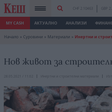
CHF 2.10463
GBP 2
MY
CASH
АКТУАЛНО
АНАЛИЗИ
ФИНАН
Начало
Суровини
Материали
Инертни и строи
Нов живот за строител
28.05.2021 / 11:02
Инертни и строителни материали
Изт