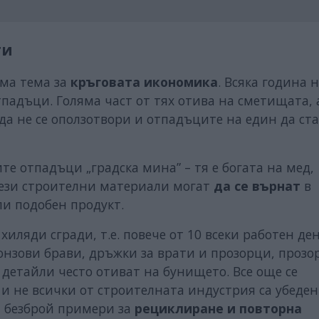
ги
яма тема за
кръговата икономика
. Всяка година
падъци. Голяма част от тях отива на сметищата, 
 да не се оползотвори и отпадъците на един да ст
е отпадъци „градска мина” – тя е богата на мед,
 тези строителни материали могат
да се върнат
в
или подобен продукт.
ляди сгради, т.е. повече от 10 всеки работен ден,
онзови брави, дръжки за врати и прозорци, проз
 детайли често отиват на бунището. Все още се
и не всички от строителната индустрия са убеден
а безброй примери за
рециклиране и повторна