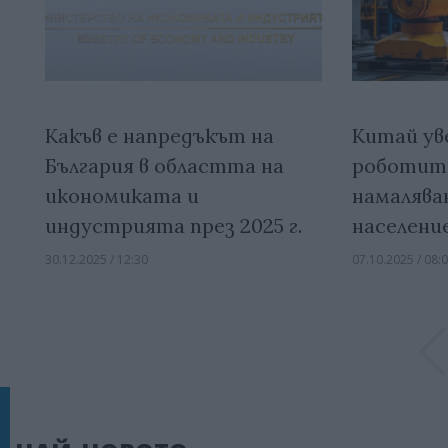
Какъв е напредъкът на
Китай ув
България в областта на
роботите
икономиката и
намалява
индустрията през 2025 г.
населени
30.12.2025 / 12:30
07.10.2025 / 08: