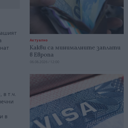
 нашият
а
Актуално
Какви са минималните заплати
анат
в Европа
06.08.2026 / 12:00
 в т.ч.
оречни
и в