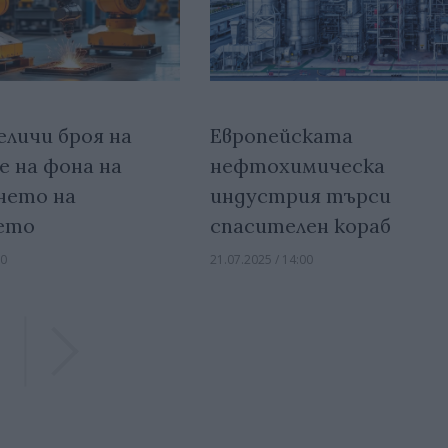
еличи броя на
Европейската
 на фона на
нефтохимическа
нето на
индустрия търси
ето
спасителен кораб
00
21.07.2025 / 14:00
Previous
Previous