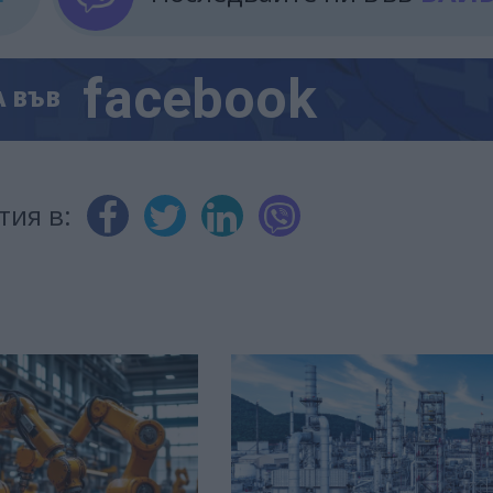
facebook
А
ВЪВ
тия в: