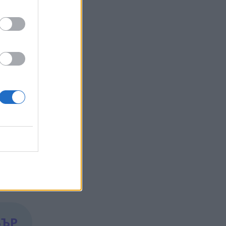
кръгова
е би
не става
е не
рсите
БЪР