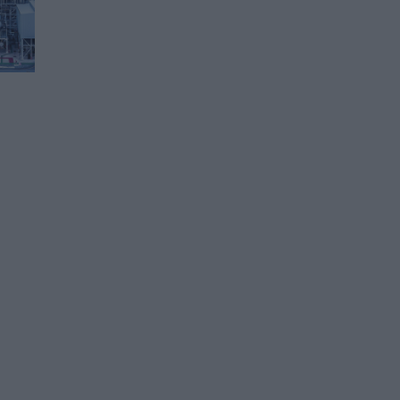
Българи във
Великобритания са
отличени за принос в
британската
технологична индустрия
23.04.2025 / 18:00