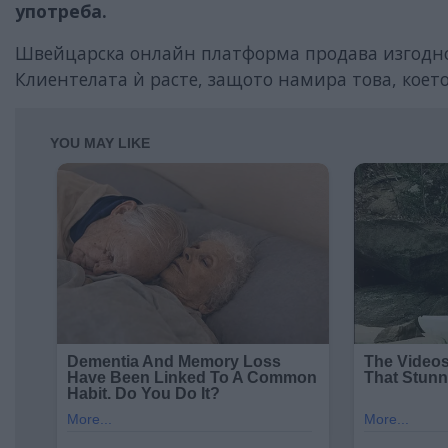
употреба.
Швейцарска онлайн платформа продава изгодно
Клиентелата ѝ расте, защото намира това, коет