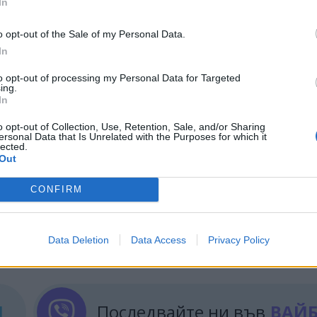
 план.
Но решението е едно – преминаването към 
In
анъчните облекчения са добра първа стъпка. Мож
o opt-out of the Sale of my Personal Data.
 най-вече бизнесът не започнат да използват
In
to opt-out of processing my Personal Data for Targeted
 времето за промяна е сега, но знаят също, че тя 
ing.
In
трия е най-крупният икономически сектор, така ч
а, че промяната трябва да започне, тъй като ресу
o opt-out of Collection, Use, Retention, Sale, and/or Sharing
ersonal Data that Is Unrelated with the Purposes for which it
lected.
Out
CONFIRM
ИЧКИ НОВИНИ »
Data Deletion
Data Access
Privacy Policy
М
Последвайте ни във
ВАЙ