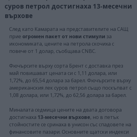
суров петрол достигнаха 13-месечни
върхове
След като Камарата на представителите на САЩ
прие
огромен пакет от нови стимули
за
икономиката, цените на петрола скочиха с
повече от 1 долар, съобщава CNBC.
Фючърсите върху сорта Брент с доставка през
май повишават цената си с 1,11 долара, или
1,72%, до 65,54 долара за барел. Фючърсите върху
американския лек суров петрол също поскъпват с
1,08 долара, или 1,72%, до 62,56 долара за барел.
Миналата седмица цените на двата договора
достигнаха
13-месечни върхове
, но в петък
стойностите се сринаха в унисон със спадовете на
финансовите пазари. Основните щатски индекси