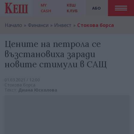
MY
КЕШ
АБО
CASH
КЛУБ
Начало
Финанси
Инвест
Стокова борса
Цените на петрола се
възстановиха заради
новите стимули в САЩ
01.03.2021 / 12:00
Стокова борса
Текст:
Диана Юсколова