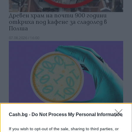
Древен храм на почти 900 години
откриха под кафене за сладолед в
Полша
07.08.2026 / 16:00
Cash.bg -
Do Not Process My Personal Information
Изкуствен интелект за първи път
If you wish to opt-out of the sale, sharing to third parties, or