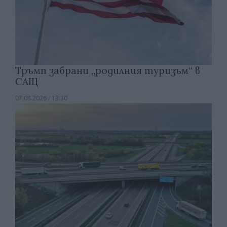
Тръмп забрани „родилния туризъм“ в
САЩ
07.08.2026 / 13:30