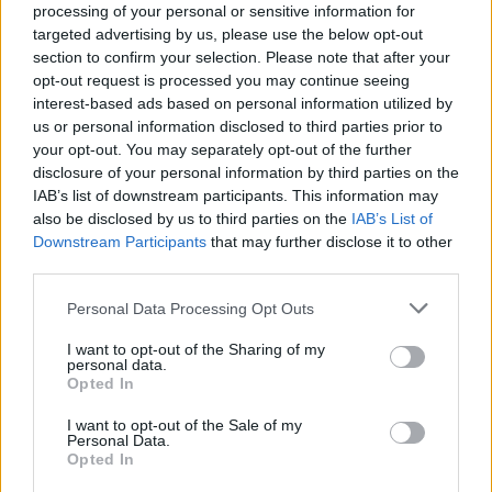
processing of your personal or sensitive information for
създаде нови жизнеспособни вируси
targeted advertising by us, please use the below opt-out
07.08.2026 / 15:30
section to confirm your selection. Please note that after your
opt-out request is processed you may continue seeing
interest-based ads based on personal information utilized by
us or personal information disclosed to third parties prior to
your opt-out. You may separately opt-out of the further
disclosure of your personal information by third parties on the
IAB’s list of downstream participants. This information may
also be disclosed by us to third parties on the
IAB’s List of
Downstream Participants
that may further disclose it to other
third parties.
Personal Data Processing Opt Outs
I want to opt-out of the Sharing of my
personal data.
Opted In
Астронавти на NASA излязоха в
открития космос
I want to opt-out of the Sale of my
Personal Data.
07.08.2026 / 15:00
Opted In