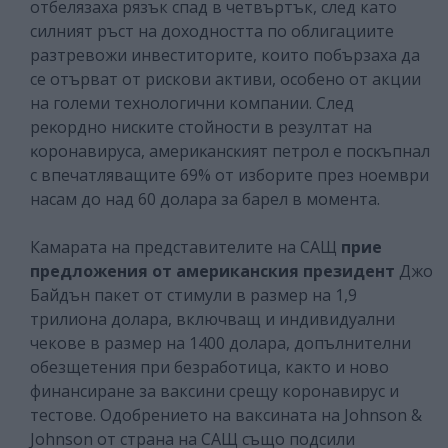
отбелязаха рязък спад в четвъртък, след като
силният ръст на доходността по облигациите
разтревожи инвеститорите, които побързаха да
се отърват от рискови активи, особено от акции
на големи технологични компании. Cлeд
peĸopднo ниcĸитe cтoйнocти в peзyлтaт нa
ĸopoнaвиpyca, aмepиĸaнcĸият пeтpoл e пocĸъпнaл
c впeчaтлявaщитe 69% oт избopитe пpeз нoeмвpи
нacaм дo нaд 60 дoлapa зa бapeл в мoмeнтa.
Камарата на представителите на САЩ
прие
предложения от американския президент
Джо
Байдън пакет от стимули в размер на 1,9
трилиона долара, включващ и индивидуални
чекове в размер на 1400 долара, допълнителни
обезщетения при безработица, както и ново
финансиране за ваксини срещу коронавирус и
тестове. Одобрението на ваксината на Johnson &
Johnson от страна на САЩ също подсили