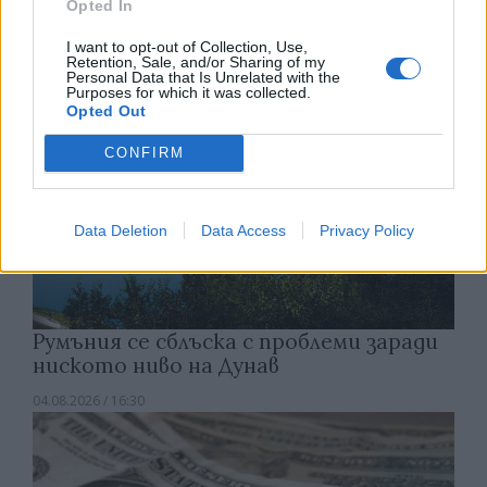
05.08.2026 / 11:30
Opted In
I want to opt-out of Collection, Use,
Retention, Sale, and/or Sharing of my
Personal Data that Is Unrelated with the
Purposes for which it was collected.
Opted Out
CONFIRM
Data Deletion
Data Access
Privacy Policy
Румъния се сблъска с проблеми заради
ниското ниво на Дунав
04.08.2026 / 16:30