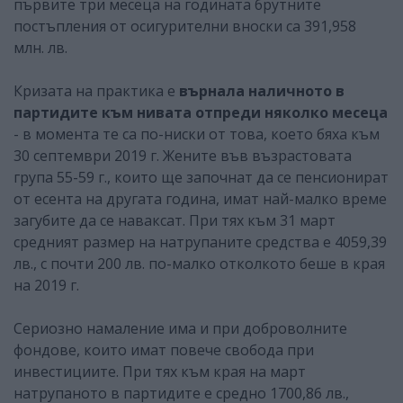
първите три месеца на годината брутните
постъпления от осигурителни вноски са 391,958
млн. лв.
Кризата на практика е
върнала наличното в
партидите към нивата отпреди няколко месеца
- в момента те са по-ниски от това, което бяха към
30 септември 2019 г. Жените във възрастовата
група 55-59 г., които ще започнат да се пенсионират
от есента на другата година, имат най-малко време
загубите да се наваксат. При тях към 31 март
средният размер на натрупаните средства е 4059,39
лв., с почти 200 лв. по-малко отколкото беше в края
на 2019 г.
Сериозно намаление има и при доброволните
фондове, които имат повече свобода при
инвестициите. При тях към края на март
натрупаното в партидите е средно 1700,86 лв.,