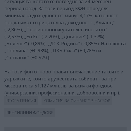
ситуацията, когато се погледне за 24-месечен
период назад. За този период КФН определя
минимална доходност от минус 4,17%, като шест
фонда имат отрицателна доходност - „Алианц"
(-2,86%), „Пенсионноосигурителен институт"
(-2,53%), „Ен Ен" (-2,20%), „Доверие" (-1,37%),
„Бъдеще" (-0,89%), „ДСК-Родина" (-0,85%). На плюс са
„Топлина" (+0,93%), „ЦКБ-Сила" (+0,78%) и
„Съгласие" (+0,52%).
На този фон отново правят впечатление таксите и
удръжките, които дружествата събират - за три
месеца те са 51,127 млн. лв. за всички фондове
(универсални, професионални, доброволни и пр.).
ВТОРА ПЕНСИЯ
КОМИСИЯ ЗА ФИНАНСОВ НАДЗОР
ПЕНСИОННИ ФОНДОВЕ