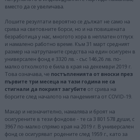
вместо да се увеличава.
Лошите резултати вероятно се дължат не само на
срива на световните борси, но и на повишената
безработица у нас, многото хора в неплатен отпуск
и намалено работно време. Към 31 март средният
размер на натрупаните средства на един осигурен в
универсален фонд е 3320 лв. - със 146,26 лв. по-
малко отколкото е била в края на декември 2019 г.
Това означава, че
постъпленията от вноски през
първите три месеца на тази година не са
стигнали да покрият загубите
от срива на
борсите след началото на пандемията от COVID-19.
Макар и незначително, намалява и броят на
осигурените в тези фондове - те са 3 801 578 души, с
3967 по-малко спрямо края на 2019 г. В универсален
фонд се осигуряват родените след 1959 г., като за