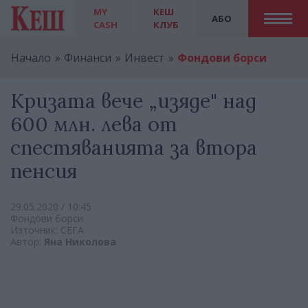
MY
КЕШ
АБО
CASH
КЛУБ
Начало
Финанси
Инвест
Фондови борси
Кризата вече „изяде" над
600 млн. лева от
спестяванията за втора
пенсия
29.05.2020 / 10:45
Фондови борси
Източник: СЕГА
Автор:
Яна Николова