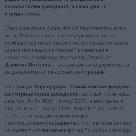
положителна доходност, а само два - с
отрицателна
.
„Това е наистина добре. Ако от тук нататък всеки
месец доходността е в такива размери, ще ни
трябват най-много няколко месеца да възстановим
изцяло мартенските спадове"
, коментира в
началото на май пред телевизия „Блумбърг"
Даниела Петкова
от асоциацията на дружествата
за допълнително пенсионно осигуряване.
За периода
26 февруари - 27 май всички фондове
са с отрицателна доходност
, като най-голям спад
има при „Ен Ен ПОД" - минус 7,27%, а най-малък е
при „Бъдеще" - минус 1,09%, показват данните за
стойността на един пенсионен дял
(пропорционалните равни части от нетните активи
на съответния пенсионен фонд). По-добре изглежда