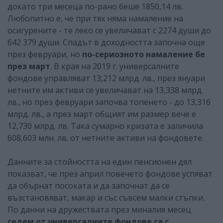
докато три месеца по-рано беше 1850,14 лв.
Любопитно е, че при тях няма намаление на
осигурените - те леко се увеличават с 2274 души до
642 379 души. Спадът в доходността започна още
през февруари, но
по-сериозното намаление бе
през март
. В края на 2019 г. универсалните
фондове управляват 13,212 млрд. лв., през януари
нетните им активи се увеличават на 13,338 млрд.
лв., но през февруари започва топенето - до 13,316
млрд. лв., а през март общият им размер вече е
12,730 млрд. лв. Така сумарно кризата е заличила
608,603 млн. лв. от нетните активи на фондовете.
Данните за стойността на един пенсионен дял
показват, че през април повечето фондове успяват
да обърнат посоката и да започнат да се
възстановяват, макар и със съвсем малки стъпки.
По данни на дружествата през миналия месец
седем от универсалните фондове са с