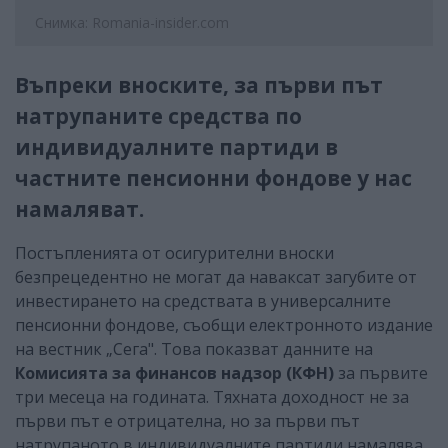
Снимка: Romania-insider.com
Въпреки вноските, за първи път
натрупаните средства по
индивидуалните партиди в
частните пенсионни фондове у нас
намаляват.
Постъпленията от осигурителни вноски
безпрецедентно не могат да наваксат загубите от
инвестирането на средствата в универсалните
пенсионни фондове, съобщи електронното издание
на вестник „Сега". Това показват данните на
Комисията за финансов надзор (КФН)
за първите
три месеца на годината. Тяхната доходност не за
първи път е отрицателна, но за първи път
натрупаното в индивидуалните партиди намалява,