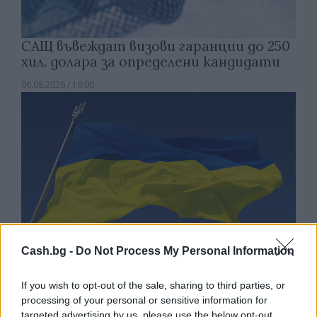
САЩ въвеждат визови гаранции до 250
хил. долара за определени кандидати
06.08.2026 / 10:00
Cash.bg -
Do Not Process My Personal Information
If you wish to opt-out of the sale, sharing to third parties, or
processing of your personal or sensitive information for
Украйна е получила близо 200 млрд.
targeted advertising by us, please use the below opt-out