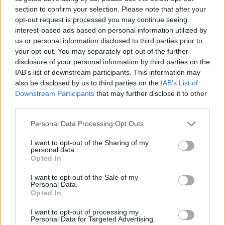
долара външно финансиране за
section to confirm your selection. Please note that after your
последните 4 години
opt-out request is processed you may continue seeing
interest-based ads based on personal information utilized by
06.08.2026 / 09:00
us or personal information disclosed to third parties prior to
your opt-out. You may separately opt-out of the further
disclosure of your personal information by third parties on the
IAB’s list of downstream participants. This information may
also be disclosed by us to third parties on the
IAB’s List of
Downstream Participants
that may further disclose it to other
third parties.
Personal Data Processing Opt Outs
I want to opt-out of the Sharing of my
personal data.
Opted In
I want to opt-out of the Sale of my
Personal Data.
Експерти: Изкуственият интелект
Opted In
постига нови нива на „автономност и
опити за измама“
I want to opt-out of processing my
Personal Data for Targeted Advertising.